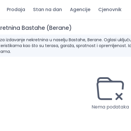
Prodaja
Stan na dan
Agencije
Cjenovnik
kretnina Bastahe (Berane)
 izdavanje nekretnina u naselju Bastahe, Berane. Oglasi uključuju 
ristikama kao što su terasa, garaža, spratnost i opremljenost. I
bama.
Nema podataka