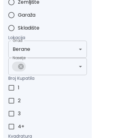
Zemljište
Garaža
Skladište
Lokacija
Grad
Naselje
Broj Kupatila
1
2
3
4+
Kvadratura