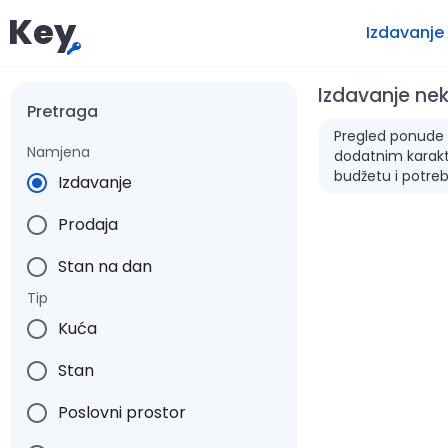
Key
Izdavanje
Izdavanje ne
Pretraga
Pregled ponude za
Namjena
dodatnim karakte
budžetu i potre
Izdavanje
Prodaja
Stan na dan
Tip
Kuća
Stan
Poslovni prostor