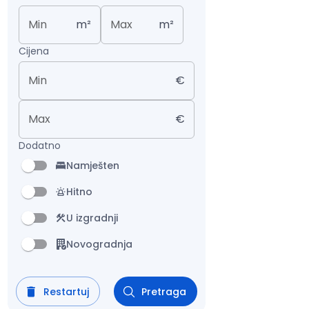
Min
m²
Max
m²
Cijena
Min
€
Max
€
Dodatno
Namješten
Hitno
U izgradnji
Novogradnja
Restartuj
Pretraga