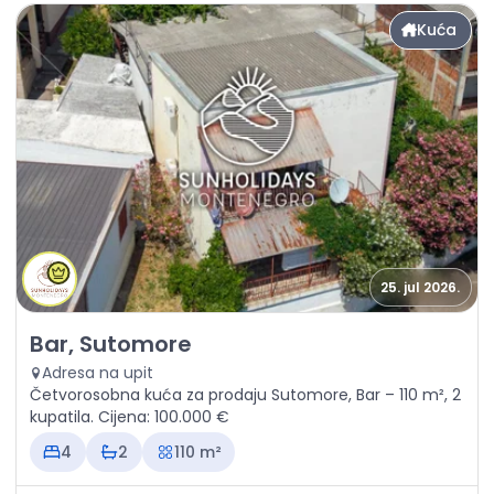
Kuća
25. jul 2026.
Prodaja - Kuća Bar, Sutomore
Bar, Sutomore
Adresa na upit
Četvorosobna kuća za prodaju Sutomore, Bar – 110 m², 2
kupatila. Cijena: 100.000 €
4
2
110 m²