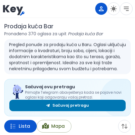
Key
Prodaja kuća Bar
Pronađeno 370 oglasa za upit
Prodaja kuća Bar
Pregled ponude za prodaju kuća u Baru. Oglasi uključuju
informacije o kvadraturi, broju soba, cijeni, lokaciji i
dodatnim karakteristikama kao što su terasa, garaža,
spratnost i opremljenost. Idealno za sve koji traže
nekretninu prilagođenu svom budžetu i potrebama.
Sačuvaj ovu pretragu
Primajte Telegram obavještenja kada se pojave novi
oglasi koji odgovaraju vašoj pretrazi.
Sačuvaj pretragu
Lista
Mapa