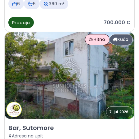
6
5
360 m²
700.000 €
Prodaja
Hitno
Kuća
7. jul 2026.
Prodaja - Kuća Bar, Sutomore
Bar, Sutomore
Adresa na upit