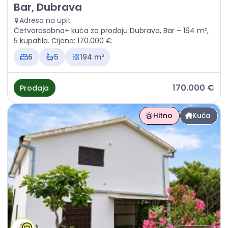
Prodaja - Kuća Bar, Dubrava
Bar, Dubrava
Adresa na upit
Četvorosobna+ kuća za prodaju Dubrava, Bar – 194 m²,
5 kupatila. Cijena: 170.000 €
6
5
194 m²
170.000 €
Prodaja
Hitno
Kuća