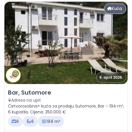
Kuća
9. april 2026.
Prodaja - Kuća Bar, Sutomore
Bar, Sutomore
Adresa na upit
Četvorosobna+ kuća za prodaju Sutomore, Bar – 194 m²,
6 kupatila. Cijena: 350.000 €
6
6
194 m²