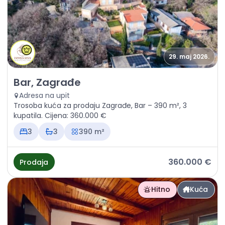
29. maj 2026.
Prodaja - Kuća Bar, Zagrađe
Bar, Zagrađe
Adresa na upit
Trosoba kuća za prodaju Zagrađe, Bar – 390 m², 3
kupatila. Cijena: 360.000 €
3
3
390 m²
360.000 €
Prodaja
Hitno
Kuća