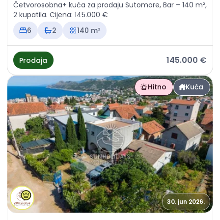
Četvorosobna+ kuća za prodaju Sutomore, Bar – 140 m²,
2 kupatila. Cijena: 145.000 €
6
2
140 m²
145.000 €
Prodaja
Hitno
Kuća
30. jun 2026.