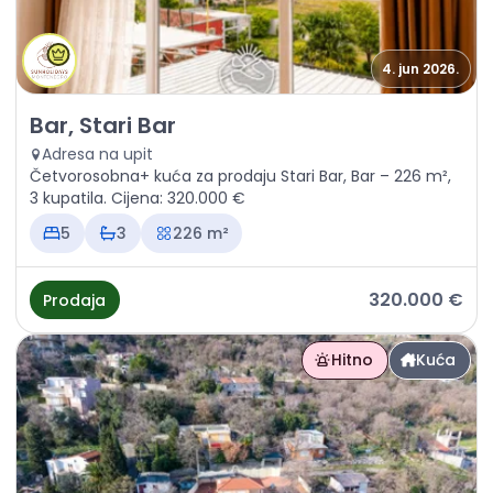
4. jun 2026.
Prodaja - Kuća Bar, Stari Bar
Bar, Stari Bar
Adresa na upit
Četvorosobna+ kuća za prodaju Stari Bar, Bar – 226 m²,
3 kupatila. Cijena: 320.000 €
5
3
226 m²
320.000 €
Prodaja
Hitno
Kuća