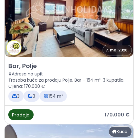
7. maj 2026.
Prodaja - Kuća Bar, Polje
Bar, Polje
Adresa na upit
Trosoba kuća za prodaju Polje, Bar – 154 m², 3 kupatila.
Cijena: 170.000 €
3
3
154 m²
170.000 €
Prodaja
Kuća