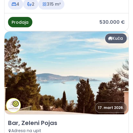
4
2
315 m²
530.000 €
Prodaja
Kuća
17. mart 2026.
Prodaja - Kuća Bar, Zeleni Pojas
Bar, Zeleni Pojas
Adresa na upit