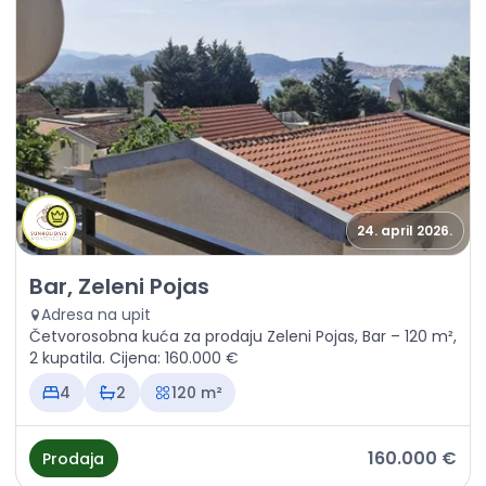
24. april 2026.
Prodaja - Kuća Bar, Zeleni Pojas
Bar, Zeleni Pojas
Adresa na upit
Četvorosobna kuća za prodaju Zeleni Pojas, Bar – 120 m²,
2 kupatila. Cijena: 160.000 €
4
2
120 m²
160.000 €
Prodaja