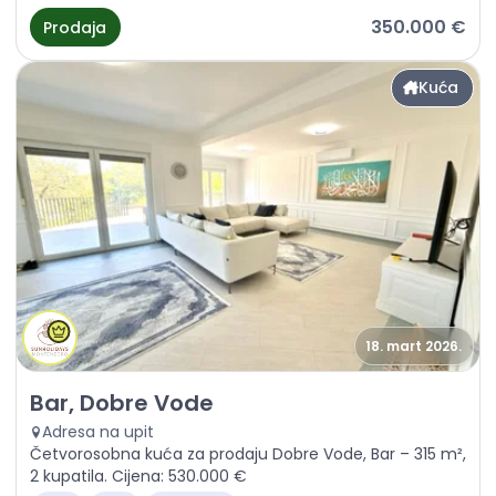
350.000 €
Prodaja
Kuća
18. mart 2026.
Prodaja - Kuća Bar, Dobre Vode
Bar, Dobre Vode
Adresa na upit
Četvorosobna kuća za prodaju Dobre Vode, Bar – 315 m²,
2 kupatila. Cijena: 530.000 €