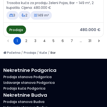
Trosoba kuća za prodaju Zeleni Pojas, Bar – 149 m², 2
kupatila. Cijena: 480.000 €
3
2
149 m²
480.000 €
Prodaja
1
2
3
4
5
6
7
…
31
Početna
/
Prodaja
/
Kuće
/
Bar
Nekretnine Podgorica
Prodaja stanova Podgorica
Izdavanje stanova Podgorica
Prodaja kuća Podgorica
Nekretnine Budva
Prodaja stanova Budva