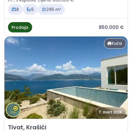
m², 5 kupatila. Cijena: 850.000 €
8
5
295 m²
850.000 €
Prodaja
Kuća
7. mart 2026.
Prodaja - Kuća Tivat, Krašići
Tivat, Krašići