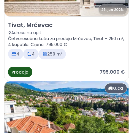
29. jun 2026.
Prodaja - Kuća Tivat, Mrčevac
Tivat, Mrčevac
Adresa na upit
Četvorosobna kuća za prodaju Mrčevac, Tivat – 250 m²,
4 kupatila. Cijena: 795.000 €
4
4
250 m²
795.000 €
Prodaja
Kuća