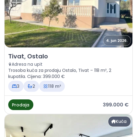
4. jun 2026.
Prodaja - Kuća Tivat, Ostalo
Tivat, Ostalo
Adresa na upit
Trosoba kuća za prodaju Ostalo, Tivat – 118 m², 2
kupatila. Cijena: 399.000 €
3
2
118 m²
399.000 €
Prodaja
Kuća