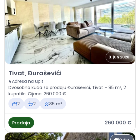
3. jun 2026.
Prodaja - Kuća Tivat, Đuraševići
Tivat, Đuraševići
Adresa na upit
Dvosobna kuća za prodaju Đuraševići, Tivat – 85 m², 2
kupatila. Cijena: 260.000 €
2
2
85 m²
260.000 €
Prodaja
Kuća