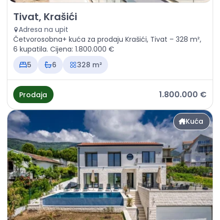
Prodaja - Kuća Tivat, Krašići
Tivat, Krašići
Adresa na upit
Četvorosobna+ kuća za prodaju Krašići, Tivat – 328 m²,
6 kupatila. Cijena: 1.800.000 €
5
6
328 m²
1.800.000 €
Prodaja
Kuća