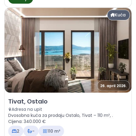
Kuća
26. april 2026.
Prodaja - Kuća Tivat, Ostalo
Tivat, Ostalo
Adresa na upit
Dvosobna kuća za prodaju Ostalo, Tivat – 110 m², .
Cijena: 340.000 €
2
-
110 m²