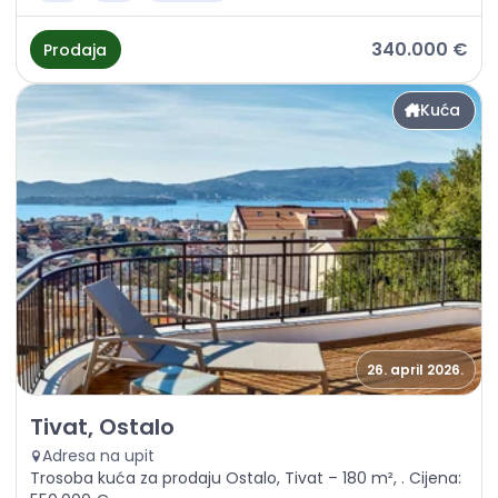
340.000 €
Prodaja
Kuća
26. april 2026.
Prodaja - Kuća Tivat, Ostalo
Tivat, Ostalo
Adresa na upit
Trosoba kuća za prodaju Ostalo, Tivat – 180 m², . Cijena: