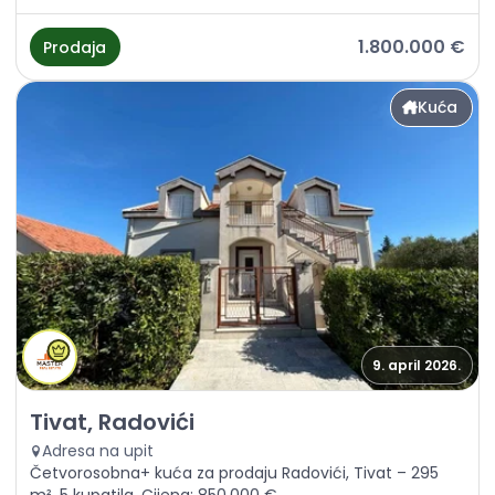
1.800.000 €
Prodaja
Kuća
9. april 2026.
Prodaja - Kuća Tivat, Radovići
Tivat, Radovići
Adresa na upit
Četvorosobna+ kuća za prodaju Radovići, Tivat – 295