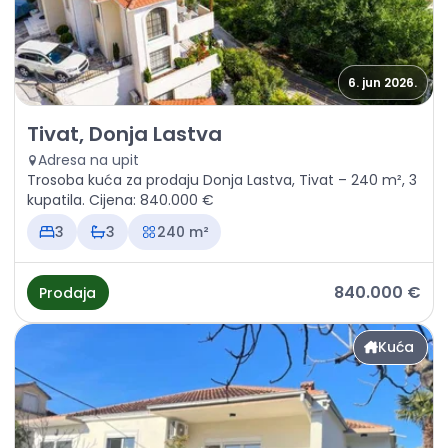
6. jun 2026.
Prodaja - Kuća Tivat, Donja Lastva
Tivat, Donja Lastva
Adresa na upit
Trosoba kuća za prodaju Donja Lastva, Tivat – 240 m², 3
kupatila. Cijena: 840.000 €
3
3
240 m²
840.000 €
Prodaja
Kuća