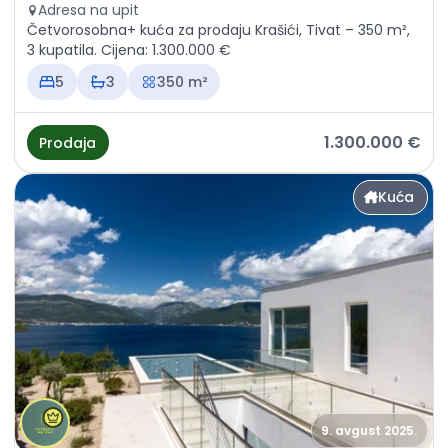
Adresa na upit
Četvorosobna+ kuća za prodaju Krašići, Tivat – 350 m²,
3 kupatila. Cijena: 1.300.000 €
5
3
350 m²
1.300.000 €
Prodaja
Kuća
9. avgust 2025.