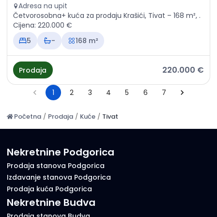
Adresa na upit
Četvorosobna+ kuća za prodaju Krašići, Tivat – 168 m², .
Cijena: 220.000 €
5
-
168 m²
220.000 €
Prodaja
1
2
3
4
5
6
7
Početna
/
Prodaja
/
Kuće
/
Tivat
Nekretnine Podgorica
Prodaja stanova Podgorica
Izdavanje stanova Podgorica
Prodaja kuća Podgorica
Nekretnine Budva
Prodaja stanova Budva