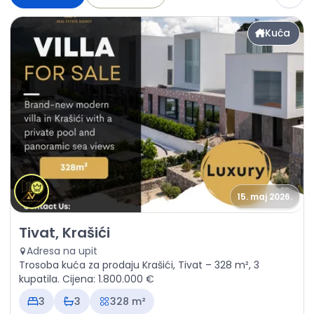
Kuća
15. maj 2026.
Prodaja - Kuća Tivat, Krašići
Tivat, Krašići
Adresa na upit
Trosoba kuća za prodaju Krašići, Tivat – 328 m², 3
kupatila. Cijena: 1.800.000 €
3
3
328 m²