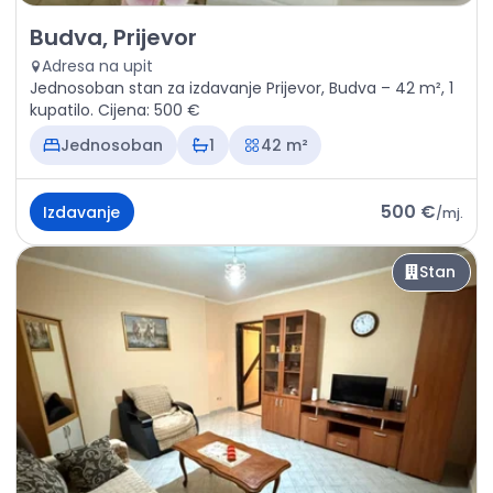
Izdavanje - Stan Budva, Prijevor
Budva, Prijevor
Adresa na upit
Jednosoban stan za izdavanje Prijevor, Budva – 42 m², 1
kupatilo. Cijena: 500 €
Jednosoban
1
42 m²
500 €
Izdavanje
/
mj.
Stan