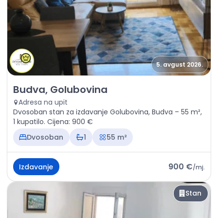
5. avgust 2026.
Izdavanje - Stan Budva, Golubovina
Budva, Golubovina
Adresa na upit
Dvosoban stan za izdavanje Golubovina, Budva – 55 m²,
1 kupatilo. Cijena: 900 €
Dvosoban
1
55 m²
900 €
Izdavanje
/
mj.
Stan