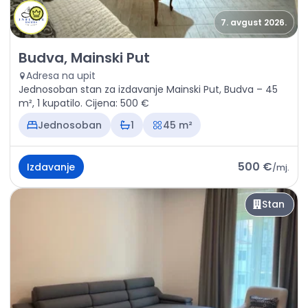
7. avgust 2026.
Izdavanje - Stan Budva, Mainski Put
Budva, Mainski Put
Adresa na upit
Jednosoban stan za izdavanje Mainski Put, Budva – 45
m², 1 kupatilo. Cijena: 500 €
Jednosoban
1
45 m²
500 €
Izdavanje
/
mj.
Stan