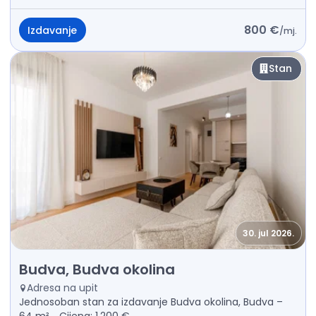
800 €
Izdavanje
/
mj.
Stan
30. jul 2026.
Izdavanje - Stan Budva, Budva okolina
Budva, Budva okolina
Adresa na upit
Jednosoban stan za izdavanje Budva okolina, Budva –