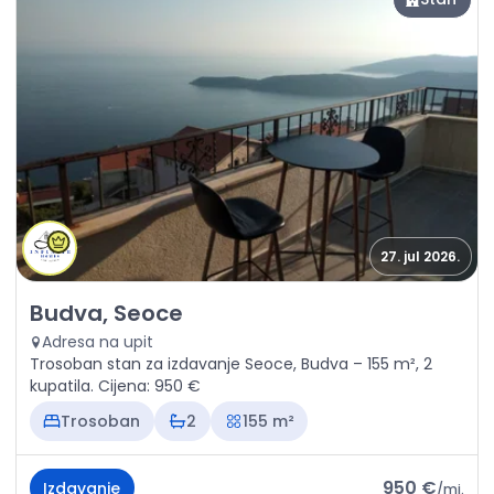
27. jul 2026.
Izdavanje - Stan Budva, Seoce
Budva, Seoce
Adresa na upit
Trosoban stan za izdavanje Seoce, Budva – 155 m², 2
kupatila. Cijena: 950 €
Trosoban
2
155 m²
950 €
Izdavanje
/
mj.