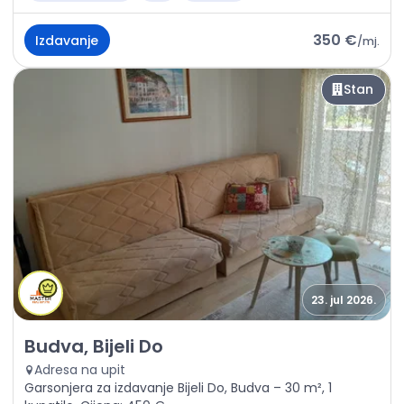
350 €
Izdavanje
/
mj.
Stan
23. jul 2026.
Izdavanje - Stan Budva, Bijeli Do
Budva, Bijeli Do
Adresa na upit
Garsonjera za izdavanje Bijeli Do, Budva – 30 m², 1