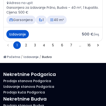
Adresa na upit
Garsonjera za izdavanje Pržno, Budva – 40 m², 1 kupatilo.
Cijena: 500 €
Garsonjera
1
40 m²
500 €
Izdavanje
/
mj.
1
2
3
4
5
6
7
…
16
Početna
/
Izdavanje
/
Budva
Nekretnine Podgorica
Prodaja stanova Podgorica
Izdavanje stanova Podgorica
Prodaja kuća Podgorica
Nekretnine Budva
Prodaja stanova Budva