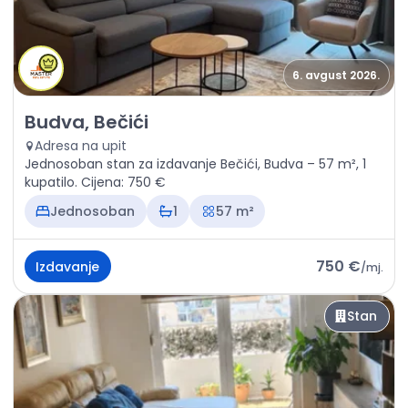
6. avgust 2026.
Izdavanje - Stan Budva, Bečići
Budva, Bečići
Adresa na upit
Jednosoban stan za izdavanje Bečići, Budva – 57 m², 1
kupatilo. Cijena: 750 €
Jednosoban
1
57 m²
750 €
Izdavanje
/
mj.
Stan