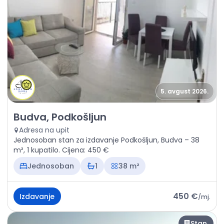
5. avgust 2026.
Izdavanje - Stan Budva, Podkošljun
Budva, Podkošljun
Adresa na upit
Jednosoban stan za izdavanje Podkošljun, Budva – 38
m², 1 kupatilo. Cijena: 450 €
Jednosoban
1
38 m²
450 €
Izdavanje
/
mj.
Stan