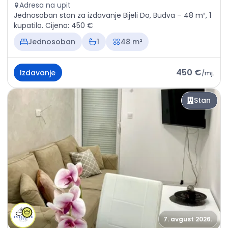
Adresa na upit
Jednosoban stan za izdavanje Bijeli Do, Budva – 48 m², 1
kupatilo. Cijena: 450 €
Jednosoban
1
48 m²
450 €
Izdavanje
/
mj.
Stan
7. avgust 2026.