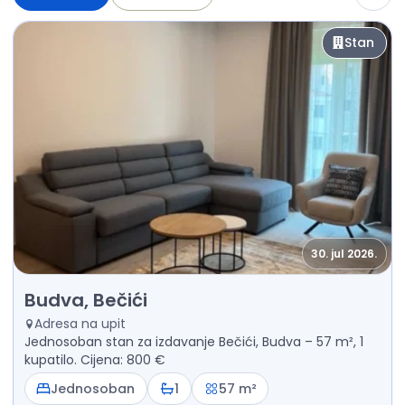
Stan
30. jul 2026.
Izdavanje - Stan Budva, Bečići
Budva, Bečići
Adresa na upit
Jednosoban stan za izdavanje Bečići, Budva – 57 m², 1
kupatilo. Cijena: 800 €
Jednosoban
1
57 m²