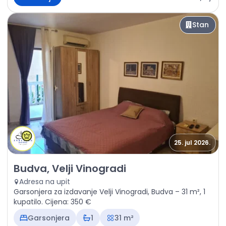
Stan
25. jul 2026.
Izdavanje - Stan Budva, Velji Vinogradi
Budva, Velji Vinogradi
Adresa na upit
Garsonjera za izdavanje Velji Vinogradi, Budva – 31 m², 1
kupatilo. Cijena: 350 €
Garsonjera
1
31 m²