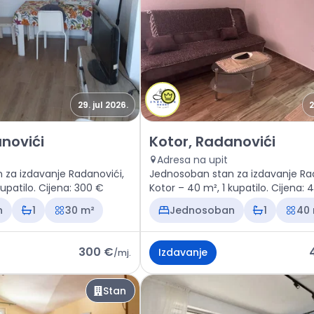
29. jul 2026.
2
n Kotor, Radanovići
Izdavanje - Stan Kotor, Radano
novići
Kotor, Radanovići
Adresa na upit
 za izdavanje Radanovići,
Jednosoban stan za izdavanje Ra
kupatilo. Cijena: 300 €
Kotor – 40 m², 1 kupatilo. Cijena:
n
1
30 m²
Jednosoban
1
40
300 €
Izdavanje
/
mj.
Stan