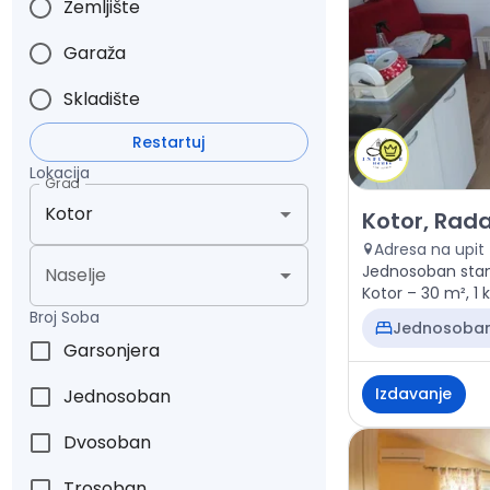
Zemljište
Garaža
Skladište
Restartuj
Lokacija
Grad
Izdavanje - Sta
Kotor, Rada
Adresa na upit
Jednosoban stan
Naselje
Kotor – 30 m², 1 
Broj Soba
Jednosoba
Garsonjera
Izdavanje
Jednosoban
Dvosoban
Trosoban