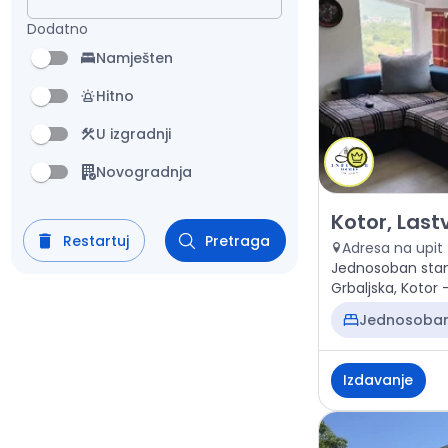
Dodatno
Namješten
Hitno
U izgradnji
Novogradnja
Izdavanje - Sta
Kotor, Last
Restartuj
Pretraga
Adresa na upit
Jednosoban stan
Grbaljska, Kotor –
450 €
Jednosoba
Izdavanje