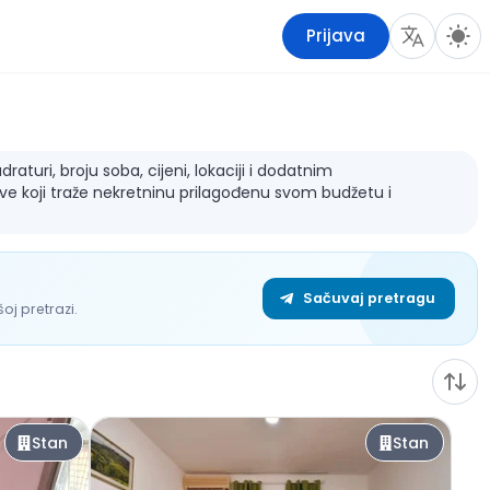
Prijava
turi, broju soba, cijeni, lokaciji i dodatnim
sve koji traže nekretninu prilagođenu svom budžetu i
Sačuvaj pretragu
j pretrazi.
Stan
Stan