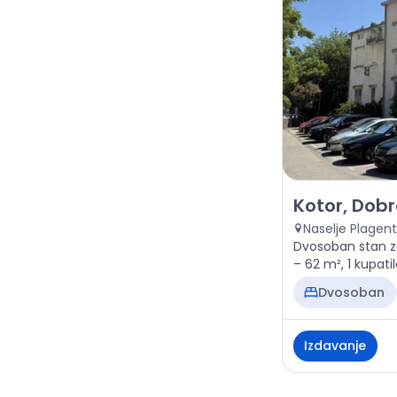
Izdavanje - St
Kotor, Dob
Naselje Plagent
Dvosoban stan za
– 62 m², 1 kupatil
Dvosoban
Izdavanje