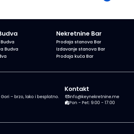
 Budva
Nekretnine Bar
 Budva
Prodaja stanova Bar
va Budva
Izdavanje stanova Bar
dva
Prodaja kuća Bar
Kontakt
ori – brzo, lako i besplatno.
info@keynekretnine.me
Pon - Pet: 9:00 - 17:00