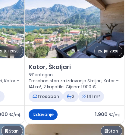
21. jul 2026.
25. jul 2026.
i
Izdavanje - Stan Kotor, Škaljari
Kotor, Škaljari
Pentagon
i, Kotor –
Trosoban stan za izdavanje Škaljari, Kotor –
141 m², 2 kupatila. Cijena: 1.900 €
²
Trosoban
2
141 m²
000 €
1.900 €
Izdavanje
/
mj.
/
mj.
Stan
Stan