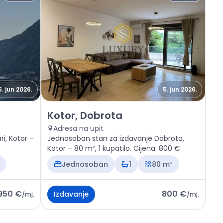
5. jun 2026.
5. jun 2026.
i
Izdavanje - Stan Kotor, Dobrota
Kotor, Dobrota
Adresa na upit
i, Kotor –
Jednosoban stan za izdavanje Dobrota,
Kotor – 80 m², 1 kupatilo. Cijena: 800 €
Jednosoban
1
80 m²
950 €
800 €
Izdavanje
/
mj.
/
mj.