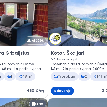
21. jul 2026.
n Kotor, Lastva Grbaljska
Izdavanje - Stan Kotor, Škaljar
va Grbaljska
Kotor, Škaljari
Adresa na upit
 za izdavanje Lastva
Trosoban stan za izdavanje Škaljar
 48 m², 1 kupatilo. Cijena:
141 m², 2 kupatila. Cijena: 2.000 €
n
1
48 m²
Trosoban
2
141 m
450 €
2.
Izdavanje
/
mj.
Stan