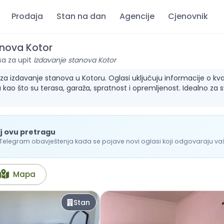
Prodaja
Stan na dan
Agencije
Cjenovnik
anova Kotor
sa za upit
Izdavanje stanova Kotor
a izdavanje stanova u Kotoru. Oglasi uključuju informacije o kvadra
 kao što su terasa, garaža, spratnost i opremljenost. Idealno za 
j ovu pretragu
 Telegram obavještenja kada se pojave novi oglasi koji odgovaraju vašo
Mapa
Stan