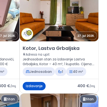
7. jul 2026.
27. jul 2026.
vići
Izdavanje - Stan Kotor, Lastva Grbaljska
Kotor, Lastva Grbaljska
Adresa na upit
danovići,
Jednosoban stan za izdavanje Lastva
 400 €
Grbaljska, Kotor – 40 m², 1 kupatilo. Cijena:
400 €
 m²
Jednosoban
1
40 m²
400 €
400 €
Izdavanje
/
mj.
/
mj.
Stan
Stan