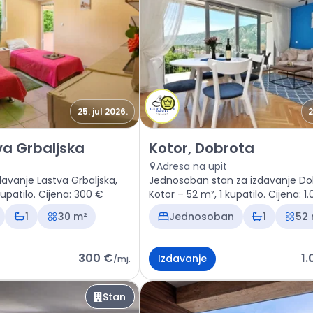
25. jul 2026.
2
n Kotor, Lastva Grbaljska
Izdavanje - Stan Kotor, Dobro
va Grbaljska
Kotor, Dobrota
Adresa na upit
davanje Lastva Grbaljska,
Jednosoban stan za izdavanje Do
kupatilo. Cijena: 300 €
Kotor – 52 m², 1 kupatilo. Cijena: 1
1
30 m²
Jednosoban
1
52
300 €
1
Izdavanje
/
mj.
Stan