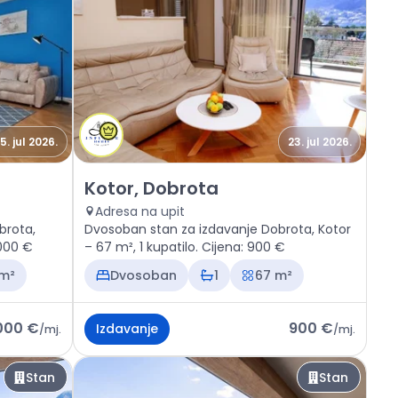
5. jul 2026.
23. jul 2026.
ta
Izdavanje - Stan Kotor, Dobrota
Kotor, Dobrota
Adresa na upit
brota,
Dvosoban stan za izdavanje Dobrota, Kotor
.000 €
– 67 m², 1 kupatilo. Cijena: 900 €
 m²
Dvosoban
1
67 m²
.000 €
900 €
Izdavanje
/
mj.
/
mj.
Stan
Stan