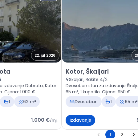
22. jul 2026.
2
an Kotor, Dobrota
Izdavanje - Stan Kotor, Škaljar
rota
Kotor, Škaljari
i
Skaljari, Rakite 4/2
 izdavanje Dobrota, Kotor
Dvosoban stan za izdavanje Škaljar
o. Cijena: 1.000 €
65 m², 1 kupatilo. Cijena: 950 €
1
62 m²
Dvosoban
1
65 m²
1.000 €
Izdavanje
/
mj.
1
2