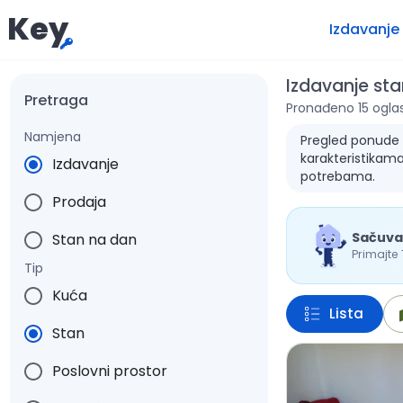
Key
Izdavanje
Izdavanje st
Pretraga
Pronađeno 15 ogla
Namjena
Pregled ponude z
karakteristikama
Izdavanje
potrebama.
Prodaja
Sačuva
Stan na dan
Primajte
Tip
Kuća
Lista
Stan
Poslovni prostor