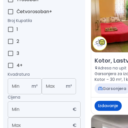
Četvorosoban+
Broj Kupatila
1
2
3
Izdavanje - Sta
Kotor, Last
4+
Adresa na upit
Garsonjera za iz
Kvadratura
Kotor – 30 m², 1 
Min
m²
Max
m²
Garsonjera
Cijena
Izdavanje
Min
€
Max
€