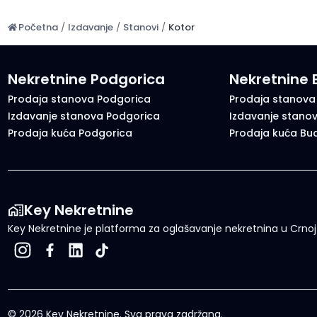
Početna
/
Izdavanje
/
Stanovi
/
Kotor
Nekretnine Podgorica
Nekretnine
Prodaja stanova Podgorica
Prodaja stanova
Izdavanje stanova Podgorica
Izdavanje stano
Prodaja kuća Podgorica
Prodaja kuća Bu
Key Nekretnine
Key Nekretnine je platforma za oglašavanje nekretnina u Crnoj G
©
2026
Key Nekretnine.
Sva prava zadržana
.