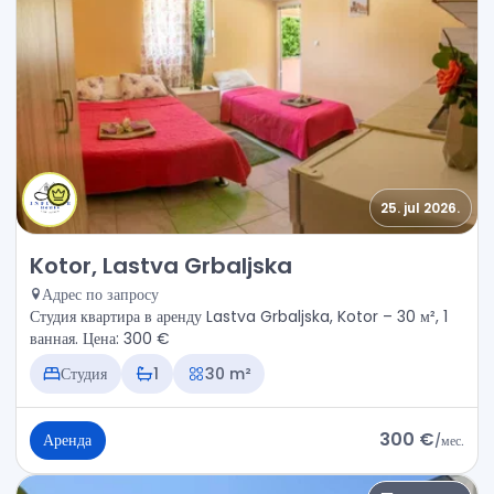
25. jul 2026.
Аренда - Квартира Kotor, Lastva Grbaljska
Kotor, Lastva Grbaljska
Адрес по запросу
Студия квартира в аренду Lastva Grbaljska, Kotor – 30 м², 1
ванная. Цена: 300 €
Студия
1
30 m²
300 €
Аренда
/
мес.