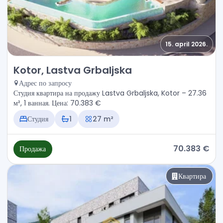
15. april 2026.
Продажа - Квартира Kotor, Lastva Grbaljska
Kotor, Lastva Grbaljska
Адрес по запросу
Студия квартира на продажу Lastva Grbaljska, Kotor – 27.36
м², 1 ванная. Цена: 70.383 €
Студия
1
27 m²
70.383 €
Продажа
Квартира