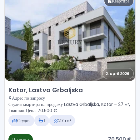
Квартира
2. april 2026.
Продажа - Квартира Kotor, Lastva Grbaljska
Kotor, Lastva Grbaljska
Адрес по запросу
Студия квартира на продажу Lastva Grbaljska, Kotor – 27 м²,
1 ванная. Цена: 70.500 €
Студия
1
27 m²
70.500 €
Продажа