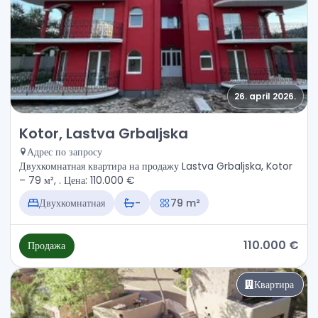
26. april 2026.
Продажа - Квартира Kotor, Lastva Grbaljska
Kotor, Lastva Grbaljska
Адрес по запросу
Двухкомнатная квартира на продажу Lastva Grbaljska, Kotor
– 79 м², . Цена: 110.000 €
Двухкомнатная
-
79 m²
110.000 €
Продажа
Квартира