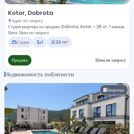
Продажа - Квартира Kotor, Dobrota
Kotor, Dobrota
Адрес по запросу
Студия квартира на продажу Dobrota, Kotor – 26 м², 1 ванная.
Цена: Цена по запросу
Студия
1
26 m²
Продажа
Цена по запросу
Недвижимость поблизости
Квартира