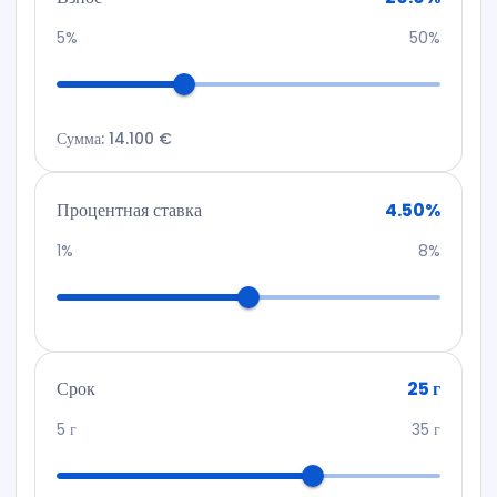
069/586-539
5%
50%
Сумма
:
14.100 €
Процентная ставка
4.50
%
1%
8%
Срок
25
г
5
г
35
г