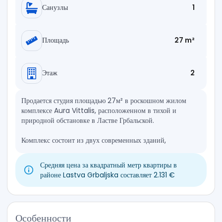
Санузлы
1
Площадь
27 m²
Этаж
2
Продается студия площадью 27м² в роскошном жилом
комплексе Aura Vittalis, расположенном в тихой и
природной обстановке в Ластве Грбальской.
Комплекс состоит из двух современных зданий,
окруженных зеленью, которые обеспечивают высокий
уровень уединения и комфорта.
Средняя цена за квадратный метр квартиры в
районе Lastva Grbaljska составляет 2.131 €
Он спроектирован как современная жилая среда с
спортивными площадками и благоустроенными зонами
для отдыха и рекреации, что делает его идеальным как для
повседневной жизни, так и для отдыха или аренды.
Особенности