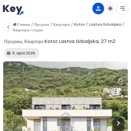
Key
Главная
/
Продажа
/
Квартиры
/
Kotor
/
Lastva Grbaljska
/
Квартиры-студии
9. april 2026.