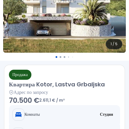
1
/
5
Продажа
Квартира Kotor, Lastva Grbaljska
Адрес по запросу
70.500 €
2.611,1 €
/ m²
Комнаты
Студия