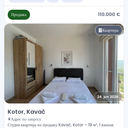
110.000 €
Продажа
Квартира
24. jun 2026.
Продажа - Квартира Kotor, Kavač
Kotor, Kavač
Адрес по запросу
Студия квартира на продажу Kavač, Kotor – 19 м², 1 ванная.