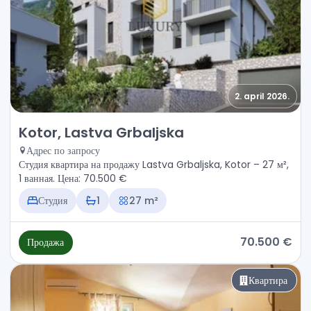
2. april 2026.
Продажа - Квартира Kotor, Lastva Grbaljska
Kotor, Lastva Grbaljska
Адрес по запросу
Студия квартира на продажу Lastva Grbaljska, Kotor – 27 м²,
1 ванная. Цена: 70.500 €
Студия
1
27 m²
70.500 €
Продажа
Квартира