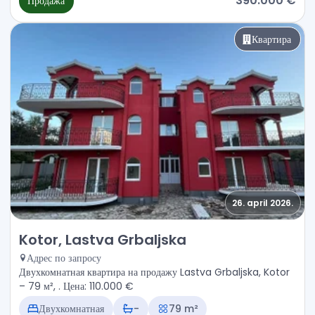
390.000 €
Продажа
Квартира
26. april 2026.
Продажа - Квартира Kotor, Lastva Grbaljska
Kotor, Lastva Grbaljska
Адрес по запросу
Двухкомнатная квартира на продажу Lastva Grbaljska, Kotor
– 79 м², . Цена: 110.000 €
Двухкомнатная
-
79 m²