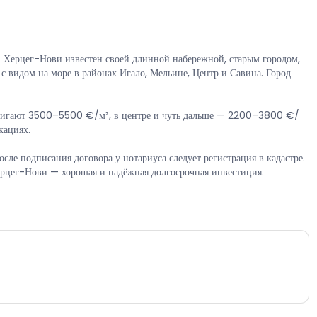
. Херцег-Нови известен своей длинной набережной, старым городом,
 видом на море в районах Игало, Мельине, Центр и Савина. Город
остигают 3500–5500 €/м², в центре и чуть дальше — 2200–3800 €/
кациях.
сле подписания договора у нотариуса следует регистрация в кадастре.
Херцег-Нови — хорошая и надёжная долгосрочная инвестиция.