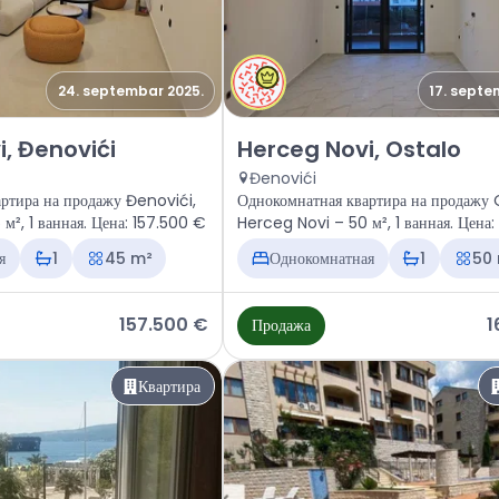
24. septembar 2025.
17. septe
тира Herceg Novi, Đenovići
Продажа - Квартира Herceg Nov
, Đenovići
Herceg Novi, Ostalo
Đenovići
ртира на продажу Đenovići,
Однокомнатная квартира на продажу 
м², 1 ванная. Цена: 157.500 €
Herceg Novi – 50 м², 1 ванная. Цена
я
1
45 m²
Однокомнатная
1
50
157.500 €
1
Продажа
Квартира