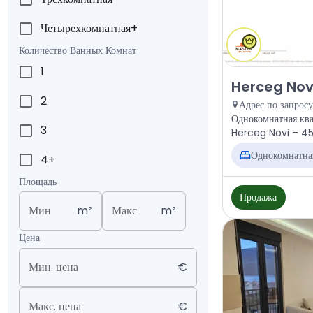
Четырехкомнатная+
Количество Ванных Комнат
1
Продажа - Кварт
Herceg Novi
2
Адрес по запросу
Однокомнатная ква
3
Herceg Novi – 45 
Однокомнатна
4+
Площадь
Продажа
Мин
m²
Макс
m²
Цена
Мин. цена
€
Макс. цена
€