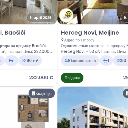
9. april 2026.
9.
ира Herceg Novi, Baošići
Продажа - Квартира Herceg Novi
, Baošići
Herceg Novi, Meljine
Адрес по запросу
ртира на продажу Baošići,
Однокомнатная квартира на продажу M
м², 1 ванная. Цена: 232.000
Herceg Novi – 53 м², 1 ванная. Цена
€
я
1
90 m²
Однокомнатная
1
53
232.000 €
2
Продажа
Квартира