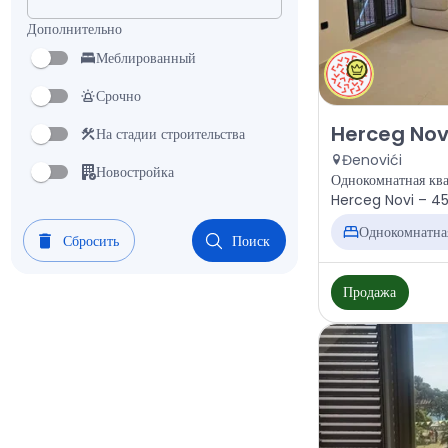
Дополнительно
Меблированный
Срочно
Продажа - Квар
Herceg Novi
На стадии строительства
Đenovići
Новостройка
Однокомнатная ква
Herceg Novi – 45 
Однокомнатна
Сбросить
Поиск
Продажа