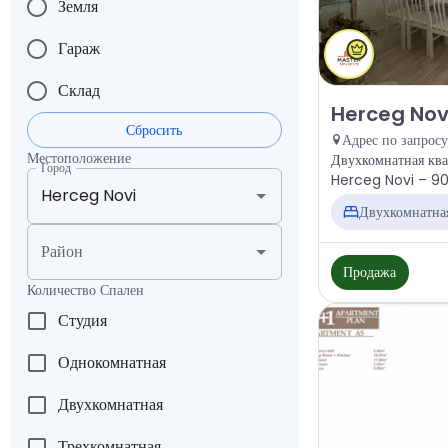
Земля
Гараж
Склад
Продажа - Кварт
Herceg Novi
Сбросить
Адрес по запросу
Местоположение
Двухкомнатная ква
Город
Herceg Novi – 90 
€
Двухкомнатна
Район
Продажа
Количество Спален
Студия
Однокомнатная
Двухкомнатная
Трехкомнатная