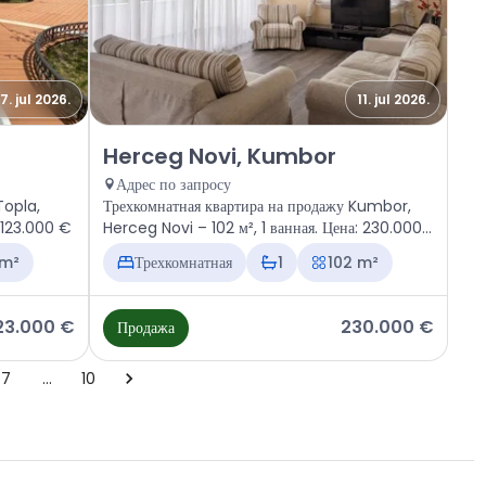
17. jul 2026.
11. jul 2026.
i, Topla
Продажа - Квартира Herceg Novi, Kumbor
Herceg Novi, Kumbor
Адрес по запросу
Topla,
Трехкомнатная квартира на продажу Kumbor,
: 123.000 €
Herceg Novi – 102 м², 1 ванная. Цена: 230.000
€
 m²
Трехкомнатная
1
102 m²
23.000 €
230.000 €
Продажа
7
…
10