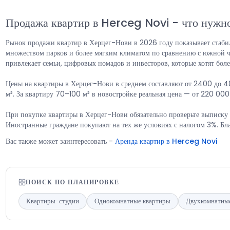
Продажа квартир в Herceg Novi
-
что нужно
Рынок продажи квартир в Херцег-Нови в 2026 году показывает стабил
множеством парков и более мягким климатом по сравнению с южной ча
привлекает семьи, цифровых номадов и инвесторов, которые хотят бо
Цены на квартиры в Херцег-Нови в среднем составляют от 2400 до 
м². За квартиру 70–100 м² в новостройке реальная цена — от 220 0
При покупке квартиры в Херцег-Нови обязательно проверьте выписку из
Иностранные граждане покупают на тех же условиях с налогом 3%. Бл
Вас также может заинтересовать
-
Аренда квартир в Herceg Novi
ПОИСК ПО ПЛАНИРОВКЕ
Квартиры-студии
Однокомнатные квартиры
Двухкомнатны