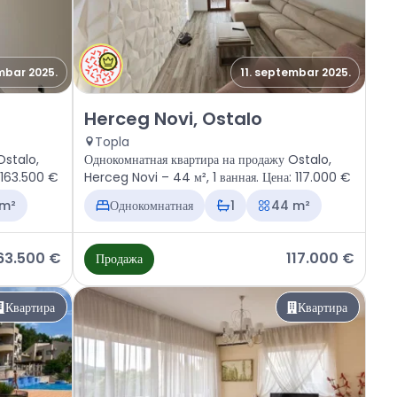
mbar 2025.
11. septembar 2025.
i, Ostalo
Продажа - Квартира Herceg Novi, Ostalo
Herceg Novi, Ostalo
Topla
Ostalo,
Однокомнатная квартира на продажу Ostalo,
: 163.500 €
Herceg Novi – 44 м², 1 ванная. Цена: 117.000 €
 m²
Однокомнатная
1
44 m²
63.500 €
117.000 €
Продажа
Квартира
Квартира