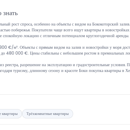
 знать
ьный рост спроса, особенно на объекты с видом на Бококоторский залив
стью побережья. Покупатели чаще всего ищут квартиры в новостройках с
лее спокойную локацию с отличным потенциалом круглогодичной аренды.
4800 €/м². Объекты с прямым видом на залив и новостройки у моря д
00 до 480 000 €. Цены стабильны с небольшим ростом в премиальных ло
 реестра, разрешение на эксплуатацию и градостроительные условия. По
агодаря туризму, длинному сезону и красоте Боки покупка квартиры в 
е квартиры
Трёхкомнатные квартиры