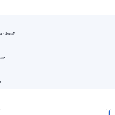
цег-Нови?
ви?
?