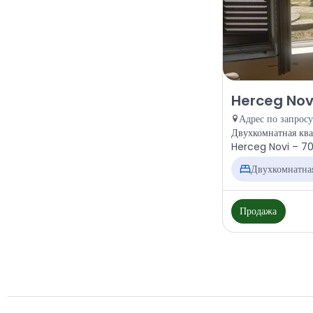
Продажа - Кварт
Herceg Novi
Адрес по запросу
Двухкомнатная квар
Двухкомнатна
Продажа