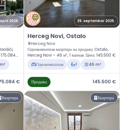
 april 2026.
29. septembar 2025.
, Baošići
Продажа - Квартира Herceg Novi, Ostalo
Herceg Novi, Ostalo
Herceg Novi
aošići,
Однокомнатная квартира на продажу Ostalo,
: 175.084
Herceg Novi – 46 м², 1 ванная. Цена: 145.500 €
 m²
Однокомнатная
1
46 m²
75.084 €
145.500 €
Продажа
Квартира
Квартира