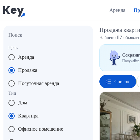
Key
Аренда
Пр
Продажа кварт
Поиск
Найдено 117 объявле
Цель
Сохранит
Аренда
Получайте 
Продажа
Список
Посуточная аренда
Тип
Дом
Квартира
Офисное помещение