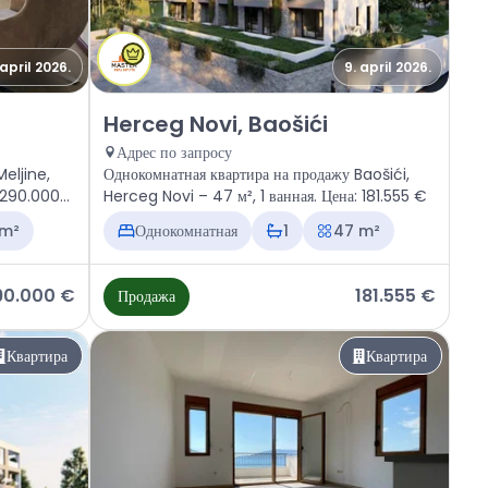
 april 2026.
9. april 2026.
, Meljine
Продажа - Квартира Herceg Novi, Baošići
Herceg Novi, Baošići
Адрес по запросу
eljine,
Однокомнатная квартира на продажу Baošići,
: 290.000
Herceg Novi – 47 м², 1 ванная. Цена: 181.555 €
 m²
Однокомнатная
1
47 m²
90.000 €
181.555 €
Продажа
Квартира
Квартира