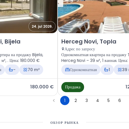
24. jul 2026.
ира Herceg Novi, Bijela
Продажа - Квартира Herceg Nov
, Bijela
Herceg Novi, Topla
Адрес по запросу
тира на продажу Bijela,
Однокомнатная квартира на продажу 
Herceg Novi – 70 м², . Цена: 180.000 €
Herceg Novi – 39 м², 1 ванная. Цена
я
-
70 m²
Однокомнатная
1
39
180.000 €
1
Продажа
1
2
3
4
5
6
ОБЗОР РЫНКА