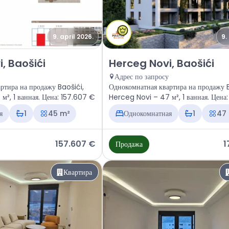
9. april 2026.
9.
ира Herceg Novi, Baošići
Продажа - Квартира Herceg Novi
, Baošići
Herceg Novi, Baošići
Адрес по запросу
ртира на продажу Baošići,
Однокомнатная квартира на продажу B
м², 1 ванная. Цена: 157.607 €
Herceg Novi – 47 м², 1 ванная. Цена
€
я
1
45 m²
Однокомнатная
1
47
157.607 €
1
Продажа
Квартира