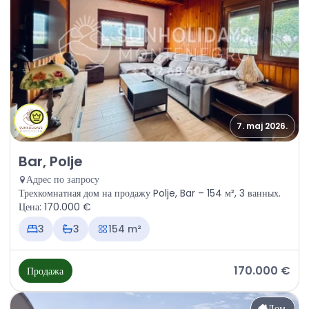
7. maj 2026.
Продажа - Дом Bar, Polje
Bar, Polje
Адрес по запросу
Трехкомнатная дом на продажу Polje, Bar – 154 м², 3 ванных.
Цена: 170.000 €
3
3
154 m²
170.000 €
Продажа
Дом