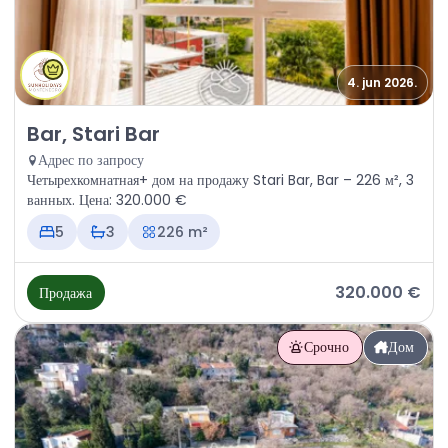
4. jun 2026.
Продажа - Дом Bar, Stari Bar
Bar, Stari Bar
Адрес по запросу
Четырехкомнатная+ дом на продажу Stari Bar, Bar – 226 м², 3
ванных. Цена: 320.000 €
5
3
226 m²
320.000 €
Продажа
Срочно
Дом