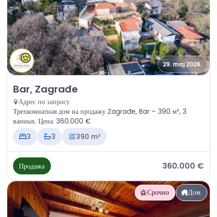
29. maj 2026.
Продажа - Дом Bar, Zagrađe
Bar, Zagrađe
Адрес по запросу
Трехкомнатная дом на продажу Zagrađe, Bar – 390 м², 3
ванных. Цена: 360.000 €
3
3
390 m²
360.000 €
Продажа
Срочно
Дом