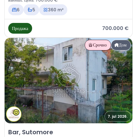
ванных. Цена: 700.000 €
6
5
360 m²
700.000 €
Продажа
Срочно
Дом
7. jul 2026.
Продажа - Дом Bar, Sutomore
Bar, Sutomore