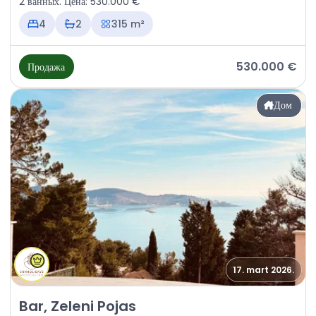
2 ванных. Цена: 530.000 €
4
2
315 m²
530.000 €
Продажа
Дом
17. mart 2026.
Продажа - Дом Bar, Zeleni Pojas
Bar, Zeleni Pojas