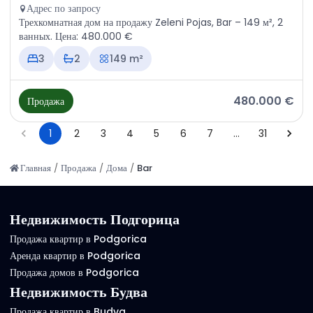
Адрес по запросу
Трехкомнатная дом на продажу Zeleni Pojas, Bar – 149 м², 2
ванных. Цена: 480.000 €
3
2
149 m²
480.000 €
Продажа
1
2
3
4
5
6
7
…
31
Главная
/
Продажа
/
Дома
/
Bar
Недвижимость Подгорица
Продажа квартир в Podgorica
Аренда квартир в Podgorica
Продажа домов в Podgorica
Недвижимость Будва
Продажа квартир в Budva