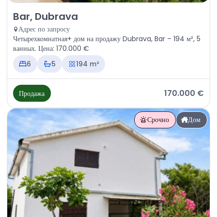
Продажа - Дом Bar, Dubrava
Bar, Dubrava
Адрес по запросу
Четырехкомнатная+ дом на продажу Dubrava, Bar – 194 м², 5
ванных. Цена: 170.000 €
6
5
194 m²
170.000 €
Продажа
Срочно
Дом