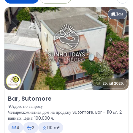
Дом
25. jul 2026.
Продажа - Дом Bar, Sutomore
Bar, Sutomore
Адрес по запросу
Четырехкомнатная дом на продажу Sutomore, Bar – 110 м², 2
ванных. Цена: 100.000 €
4
2
110 m²