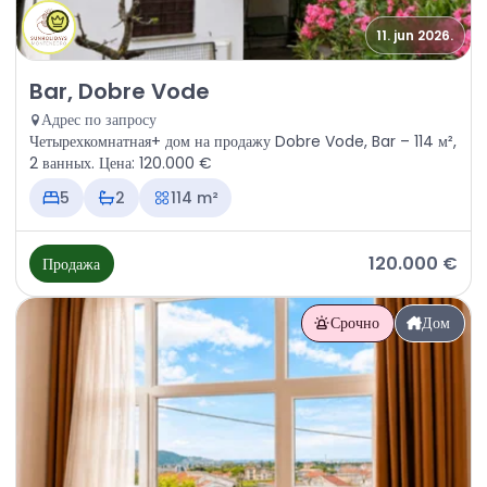
11. jun 2026.
Продажа - Дом Bar, Dobre Vode
Bar, Dobre Vode
Адрес по запросу
Четырехкомнатная+ дом на продажу Dobre Vode, Bar – 114 м²,
2 ванных. Цена: 120.000 €
5
2
114 m²
120.000 €
Продажа
Срочно
Дом