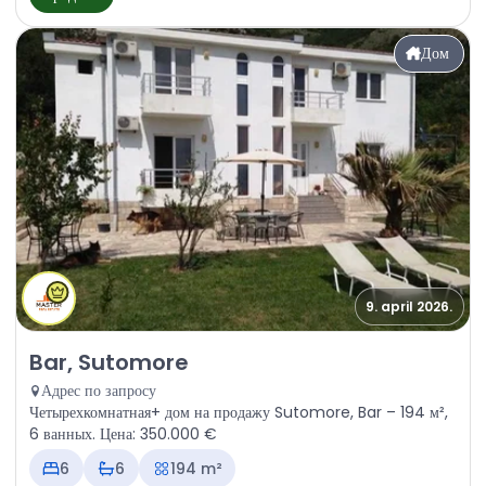
Дом
9. april 2026.
Продажа - Дом Bar, Sutomore
Bar, Sutomore
Адрес по запросу
Четырехкомнатная+ дом на продажу Sutomore, Bar – 194 м²,
6 ванных. Цена: 350.000 €
6
6
194 m²