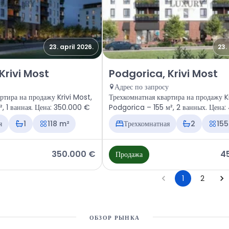
23. april 2026.
23.
ира Podgorica, Krivi Most
Продажа - Квартира Podgorica, 
Krivi Most
Podgorica, Krivi Most
Адрес по запросу
ртира на продажу Krivi Most,
Трехкомнатная квартира на продажу K
, 1 ванная. Цена: 350.000 €
Podgorica – 155 м², 2 ванных. Цена
€
я
1
118 m²
Трехкомнатная
2
155
350.000 €
4
Продажа
1
2
ОБЗОР РЫНКА