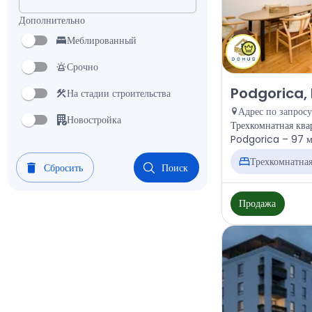
Дополнительно
Меблированный
Срочно
Продажа - Кварт
Podgorica, 
На стадии строительства
Адрес по запросу
Новостройка
Трехкомнатная ква
Podgorica – 97 м²
Трехкомнатна
Сбросить
Поиск
Продажа