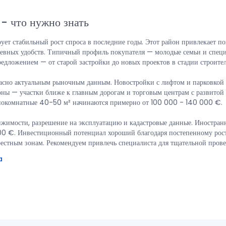
-
что нужно знать
ет стабильный рост спроса в последние годы. Этот район привлекает по
дневных удобств. Типичный профиль покупателя — молодые семьи и спе
едложением — от старой застройки до новых проектов в стадии строител
асно актуальным рыночным данным. Новостройки с лифтом и парковкой с
оны — участки ближе к главным дорогам и торговым центрам с развито
днокомнатные 40-50 м² начинаются примерно от 100 000 - 140 000 €.
ижимости, разрешение на эксплуатацию и кадастровые данные. Иностранн
000 €. Инвестиционный потенциал хороший благодаря постепенному росту
естным зонам. Рекомендуем привлечь специалиста для тщательной прове
a