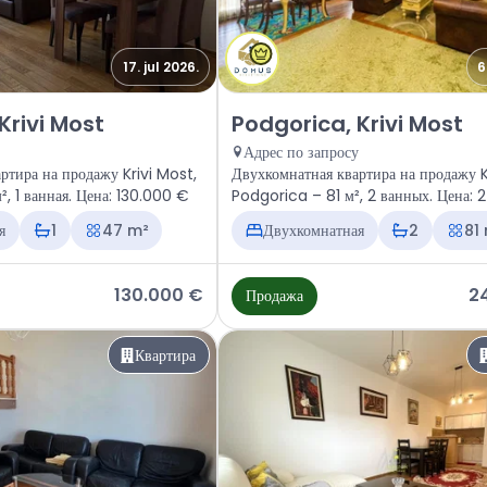
17. jul 2026.
6
ира Podgorica, Krivi Most
Продажа - Квартира Podgorica, 
Krivi Most
Podgorica, Krivi Most
Адрес по запросу
ртира на продажу Krivi Most,
Двухкомнатная квартира на продажу K
, 1 ванная. Цена: 130.000 €
Podgorica – 81 м², 2 ванных. Цена:
я
1
47 m²
Двухкомнатная
2
81
130.000 €
2
Продажа
Квартира