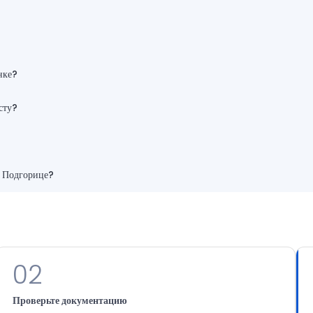
нке?
сту?
в Подгорице?
02
Проверьте документацию