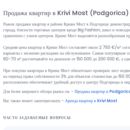
Продажа квартир в Krivi Most (Podgorica)
Рынок продажи квартир в районе Криви Мост в Подгорице демонстриру
города, близости торговых центров вроде Big Fashion, школ и повсе
сравнению с узким центром. Криви Мост выделяется разнообразным пр
Средняя цена квартир в Криви Мост составляет около 2 750 €/м² согл
варианты с низкими расходами на обслуживание. Самые популярные з
60-70 м² рассчитывайте на диапазон от 150 000 до 200 000 €, а о
При покупке квартиры в Криви Мост обязательно проверьте лист недв
на переход права собственности 3% для объектов стоимостью до 150 
расположение обеспечивает удобный доступ к центру Подгорицы и окр
Для более широкого обзора рынка см.
-
Продажа квартир в Podgoric
Вас также может заинтересовать
-
Аренда квартир в Krivi Most
ЧАСТО ЗАДАВАЕМЫЕ ВОПРОСЫ