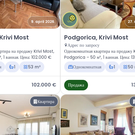
9. april 2026.
27.
ира Podgorica, Krivi Most
Продажа - Квартира Podgorica, 
Krivi Most
Podgorica, Krivi Most
Адрес по запросу
ртира на продажу Krivi Most,
Однокомнатная квартира на продажу K
, 1 ванная. Цена: 102.000 €
Podgorica – 50 м², 1 ванная. Цена: 
я
1
53 m²
Однокомнатная
1
50
102.000 €
1
Продажа
Квартира