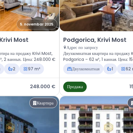
5. novembar 2025.
2
ира Podgorica, Krivi Most
Продажа - Квартира Podgorica, 
Krivi Most
Podgorica, Krivi Most
Адрес по запросу
ртира на продажу Krivi Most,
Двухкомнатная квартира на продажу K
, 2 ванных. Цена: 248.000 €
Podgorica – 62 м², 1 ванная. Цена: 
я
2
97 m²
Двухкомнатная
1
62
248.000 €
1
Продажа
Квартира