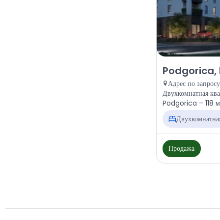
Продажа - Кварт
Podgorica, 
Адрес по запросу
Двухкомнатная ква
Podgorica – 118 м²
Двухкомнатна
Продажа