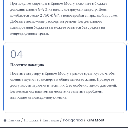
При покупке квартиры в Кривом Мосту включите в бюджет
дополнительные 5-8% на налог, нотариуса и кадастр. Цены
колеблются около 2 750 €/м², а новостройки с парковкой дороже.
Добавьте возможные расходы на ремонт. Без детального
планирования бюджета вы можете остаться без средств на
непредвиденные траты.
04
Посетите локацию
Посетите квартиру в Кривом Мосту в разное время суток, чтобы
оценить шум от транспорта и общее качество жизни. Проверьте
доступность парковки в часы пик. Это особенно важно для семей.
Без нескольких визитов вы можете не заметить проблемы,
влияющие на повседневную жизнь.
Главная
/
Продажа
/
Квартиры
/
Podgorica
/
Krivi Most