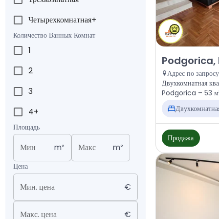
Четырехкомнатная+
Количество Ванных Комнат
1
Продажа - Кварт
Podgorica, 
2
Адрес по запросу
Двухкомнатная ква
3
Podgorica – 53 м²
Двухкомнатна
4+
Площадь
Продажа
Мин
m²
Макс
m²
Цена
Мин. цена
€
Макс. цена
€