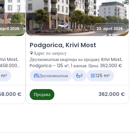
 april 2026.
23. april 2026.
Krivi Most
Продажа - Квартира Podgorica, Krivi Most
Podgorica, Krivi Most
Адрес по запросу
rivi Most,
Двухкомнатная квартира на продажу Krivi Most,
: 458.000
Podgorica – 125 м², 1 ванная. Цена: 362.000 €
 m²
Двухкомнатная
1
125 m²
58.000 €
362.000 €
Продажа