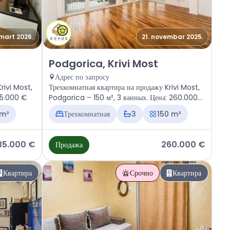
 mart 2026.
21. novembar 2025.
Krivi Most
Продажа - Квартира Podgorica, Krivi Most
Podgorica, Krivi Most
Адрес по запросу
rivi Most,
Трехкомнатная квартира на продажу Krivi Most,
135.000 €
Podgorica – 150 м², 3 ванных. Цена: 260.000
€
 m²
Трехкомнатная
3
150 m²
35.000 €
260.000 €
Продажа
Квартира
Срочно
Квартира