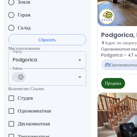
Земля
Гараж
Склад
Продажа - Кварт
Podgorica, 
Сбросить
Адрес по запросу
Местоположение
Однокомнатная ква
Город
Podgorica – 47 м²
Однокомнатна
Район
Продажа
Количество Спален
Студия
Однокомнатная
Двухкомнатная
Трехкомнатная