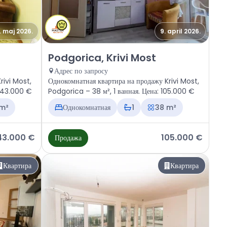
. maj 2026.
9. april 2026.
Krivi Most
Продажа - Квартира Podgorica, Krivi Most
Podgorica, Krivi Most
Адрес по запросу
rivi Most,
Однокомнатная квартира на продажу Krivi Most,
 243.000 €
Podgorica – 38 м², 1 ванная. Цена: 105.000 €
 m²
Однокомнатная
1
38 m²
43.000 €
105.000 €
Продажа
Квартира
Квартира