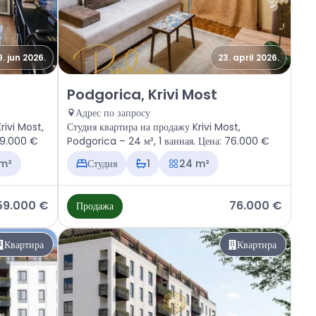
9. jun 2026.
23. april 2026.
Krivi Most
Продажа - Квартира Podgorica, Krivi Most
Podgorica, Krivi Most
Адрес по запросу
rivi Most,
Студия квартира на продажу Krivi Most,
159.000 €
Podgorica – 24 м², 1 ванная. Цена: 76.000 €
 m²
Студия
1
24 m²
59.000 €
76.000 €
Продажа
Квартира
Квартира