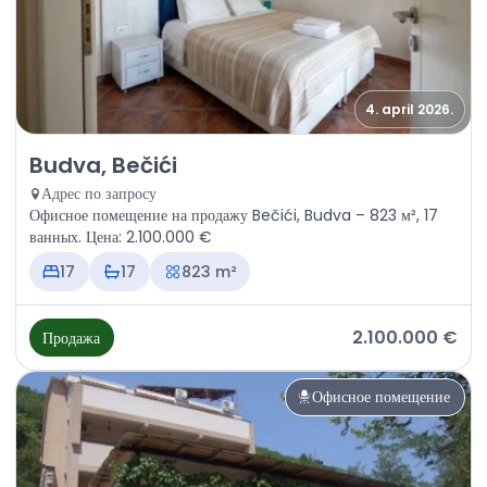
4. april 2026.
Продажа - Офисное помещение Budva, Bečići
Budva, Bečići
Адрес по запросу
Офисное помещение на продажу Bečići, Budva – 823 м², 17
ванных. Цена: 2.100.000 €
17
17
823 m²
2.100.000 €
Продажа
Офисное помещение