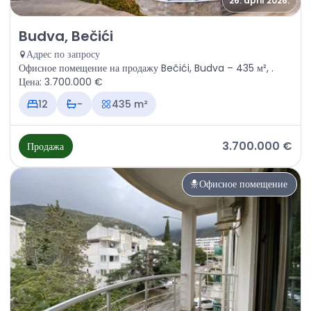
26. april 2026.
Продажа - Офисное помещение Budva, Bečići
Budva, Bečići
Адрес по запросу
Офисное помещение на продажу Bečići, Budva – 435 м², .
Цена: 3.700.000 €
12
-
435 m²
3.700.000 €
Продажа
Офисное помещение