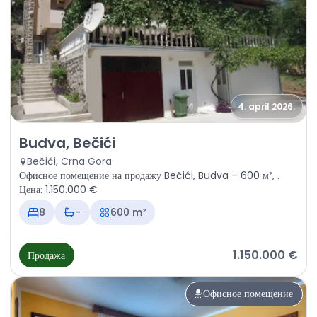
4. april 2026.
Продажа - Офисное помещение Budva, Bečići
Budva, Bečići
Bečići, Crna Gora
Офисное помещение на продажу Bečići, Budva – 600 м², .
Цена: 1.150.000 €
8
-
600 m²
1.150.000 €
Продажа
Офисное помещение