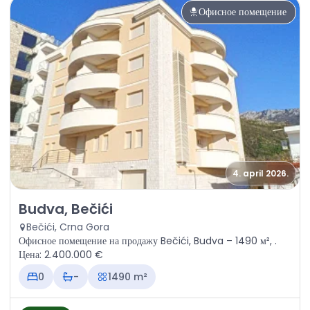
Офисное помещение
4. april 2026.
Продажа - Офисное помещение Budva, Bečići
Budva, Bečići
Bečići, Crna Gora
Офисное помещение на продажу Bečići, Budva – 1490 м², .
Цена: 2.400.000 €
0
-
1490 m²