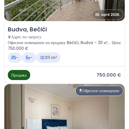
26. april 2026.
Продажа - Офисное помещение Budva, Bečići
Budva, Bečići
Адрес по запросу
Офисное помещение на продажу Bečići, Budva – 311 м², . Цена:
750.000 €
-
-
311 m²
750.000 €
Продажа
Офисное помещение