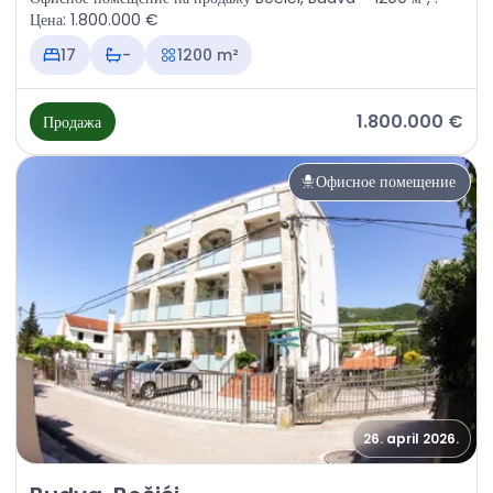
Цена: 1.800.000 €
17
-
1200 m²
1.800.000 €
Продажа
Офисное помещение
26. april 2026.
Продажа - Офисное помещение Budva, Bečići