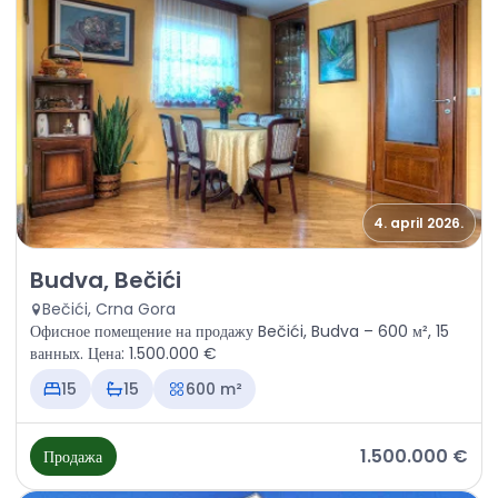
4. april 2026.
Продажа - Офисное помещение Budva, Bečići
Budva, Bečići
Bečići, Crna Gora
Офисное помещение на продажу Bečići, Budva – 600 м², 15
ванных. Цена: 1.500.000 €
15
15
600 m²
1.500.000 €
Продажа