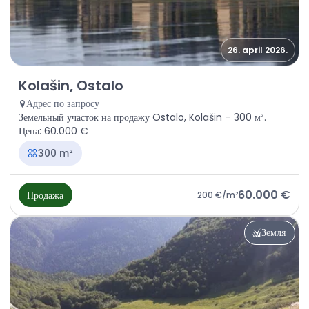
26. april 2026.
Продажа - Земля Kolašin, Ostalo
Kolašin, Ostalo
Адрес по запросу
Земельный участок на продажу Ostalo, Kolašin – 300 м².
Цена: 60.000 €
300 m²
60.000 €
Продажа
200 €
/m²
Земля