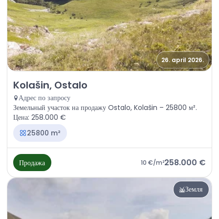
26. april 2026.
Продажа - Земля Kolašin, Ostalo
Kolašin, Ostalo
Адрес по запросу
Земельный участок на продажу Ostalo, Kolašin – 25800 м².
Цена: 258.000 €
25800 m²
258.000 €
Продажа
10 €
/m²
Земля