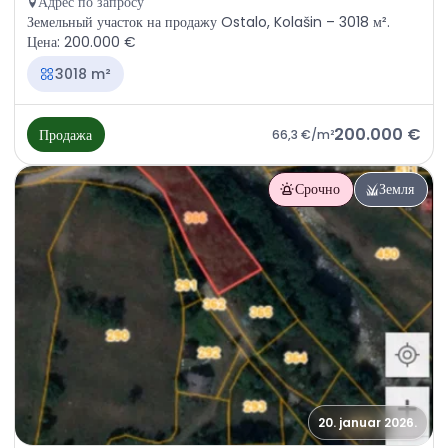
Адрес по запросу
Земельный участок на продажу Ostalo, Kolašin – 3018 м².
Цена: 200.000 €
3018 m²
200.000 €
Продажа
66,3 €
/m²
Срочно
Земля
20. januar 2026.