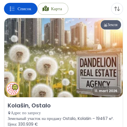
Список
Карта
Земля
11. mart 2026.
Продажа - Земля Kolašin, Ostalo
Kolašin, Ostalo
Адрес по запросу
Земельный участок на продажу Ostalo, Kolašin – 19467 м².
Цена: 330.939 €