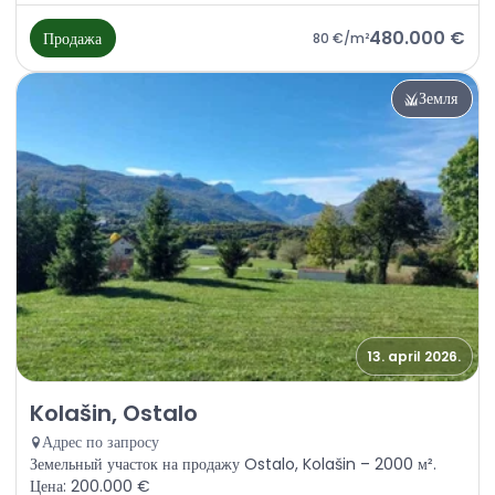
480.000 €
Продажа
80 €
/m²
Земля
13. april 2026.
Продажа - Земля Kolašin, Ostalo
Kolašin, Ostalo
Адрес по запросу
Земельный участок на продажу Ostalo, Kolašin – 2000 м².
Цена: 200.000 €