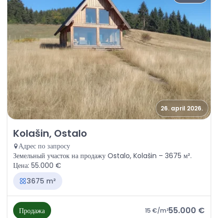
26. april 2026.
Продажа - Земля Kolašin, Ostalo
Kolašin, Ostalo
Адрес по запросу
Земельный участок на продажу Ostalo, Kolašin – 3675 м².
Цена: 55.000 €
3675 m²
55.000 €
Продажа
15 €
/m²