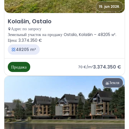
15. jun 2026.
Продажа - Земля Kolašin, Ostalo
Kolašin, Ostalo
Адрес по запросу
Земельный участок на продажу Ostalo, Kolašin – 48205 м².
Цена: 3.374.350 €
48205 m²
3.374.350 €
Продажа
70 €
/m²
Земля