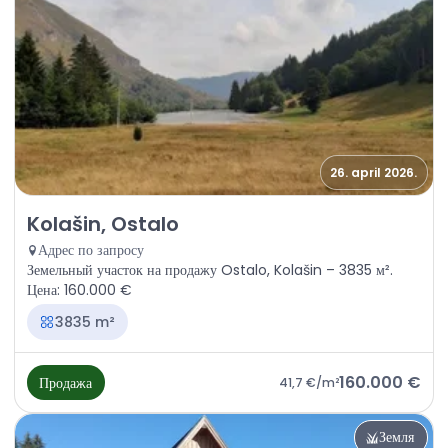
26. april 2026.
Продажа - Земля Kolašin, Ostalo
Kolašin, Ostalo
Адрес по запросу
Земельный участок на продажу Ostalo, Kolašin – 3835 м².
Цена: 160.000 €
3835 m²
160.000 €
Продажа
41,7 €
/m²
Земля