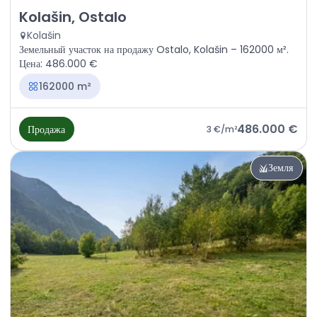
Продажа - Земля Kolašin, Ostalo
Kolašin, Ostalo
Kolašin
Земельный участок на продажу Ostalo, Kolašin – 162000 м².
Цена: 486.000 €
162000 m²
486.000 €
Продажа
3 €
/m²
Земля