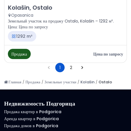
Продажа - Земля Kolašin, Ostalo
Kolašin, Ostalo
Opasanica
Земельный участок на продажу Ostalo, Kolašin – 1292 м².
Цена: Цена по запросу
1292 m²
Продажа
Цена по запросу
1
2
Главная
/
Продажа
/
Земельные участки
/
Kolašin
/
Ostalo
Недвижимость Подгорица
Продажа квартир в Podgorica
Аренда квартир в Podgorica
Продажа домов в Podgorica