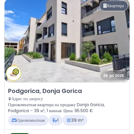
Квартира
29. jul 2026.
Продажа - Квартира Podgorica, Donja Gorica
Podgorica, Donja Gorica
Адрес по запросу
Однокомнатная квартира на продажу Donja Gorica,
Podgorica – 39 м², 1 ванная. Цена: 95.500 €
Однокомнатная
1
39 m²