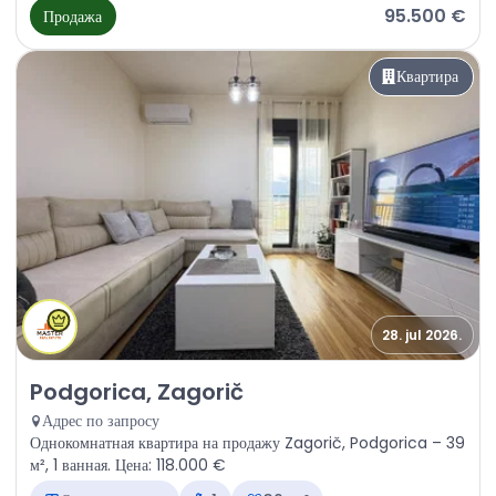
95.500 €
Продажа
Квартира
28. jul 2026.
Продажа - Квартира Podgorica, Zagorič
Podgorica, Zagorič
Адрес по запросу
Однокомнатная квартира на продажу Zagorič, Podgorica – 39
м², 1 ванная. Цена: 118.000 €