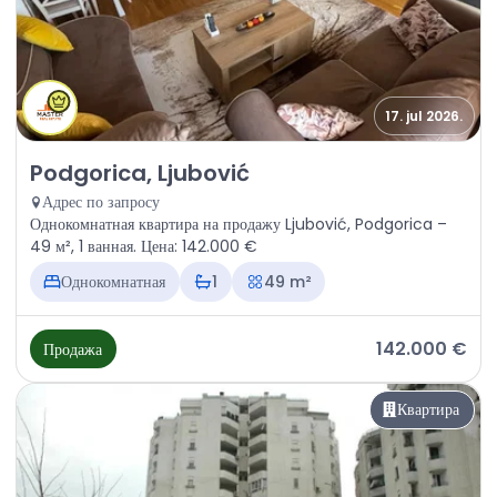
17. jul 2026.
Продажа - Квартира Podgorica, Ljubović
Podgorica, Ljubović
Адрес по запросу
Однокомнатная квартира на продажу Ljubović, Podgorica –
49 м², 1 ванная. Цена: 142.000 €
Однокомнатная
1
49 m²
142.000 €
Продажа
Квартира