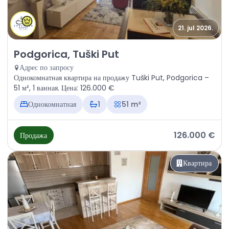
21. jul 2026.
Продажа - Квартира Podgorica, Tuški Put
Podgorica, Tuški Put
Адрес по запросу
Однокомнатная квартира на продажу Tuški Put, Podgorica –
51 м², 1 ванная. Цена: 126.000 €
Однокомнатная
1
51 m²
126.000 €
Продажа
Квартира