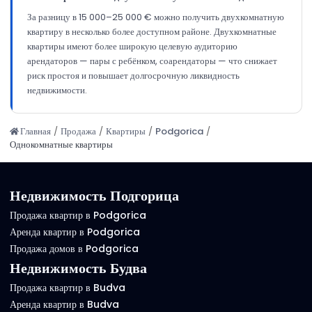
За разницу в 15 000–25 000 € можно получить двухкомнатную
квартиру в несколько более доступном районе. Двухкомнатные
квартиры имеют более широкую целевую аудиторию
арендаторов — пары с ребёнком, соарендаторы — что снижает
риск простоя и повышает долгосрочную ликвидность
недвижимости.
Главная
/
Продажа
/
Квартиры
/
Podgorica
/
Однокомнатные квартиры
Недвижимость Подгорица
Продажа квартир в Podgorica
Аренда квартир в Podgorica
Продажа домов в Podgorica
Недвижимость Будва
Продажа квартир в Budva
Аренда квартир в Budva