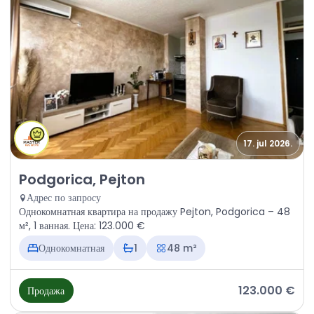
17. jul 2026.
Продажа - Квартира Podgorica, Pejton
Podgorica, Pejton
Адрес по запросу
Однокомнатная квартира на продажу Pejton, Podgorica – 48
м², 1 ванная. Цена: 123.000 €
Однокомнатная
1
48 m²
123.000 €
Продажа