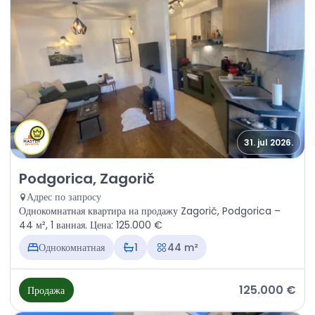
31. jul 2026.
Продажа - Квартира Podgorica, Zagorič
Podgorica, Zagorič
Адрес по запросу
Однокомнатная квартира на продажу Zagorič, Podgorica –
44 м², 1 ванная. Цена: 125.000 €
Однокомнатная
1
44 m²
125.000 €
Продажа