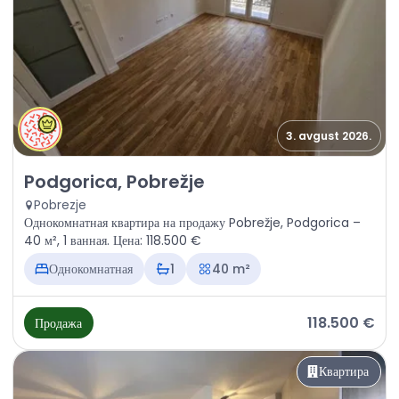
3. avgust 2026.
Продажа - Квартира Podgorica, Pobrežje
Podgorica, Pobrežje
Pobrezje
Однокомнатная квартира на продажу Pobrežje, Podgorica –
40 м², 1 ванная. Цена: 118.500 €
Однокомнатная
1
40 m²
118.500 €
Продажа
Квартира