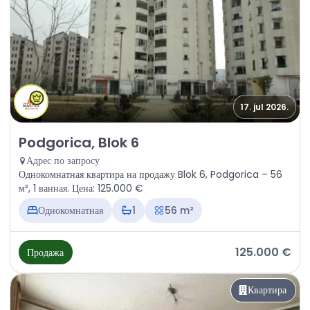
17. jul 2026.
Продажа - Квартира Podgorica, Blok 6
Podgorica, Blok 6
Адрес по запросу
Однокомнатная квартира на продажу Blok 6, Podgorica – 56
м², 1 ванная. Цена: 125.000 €
Однокомнатная
1
56 m²
125.000 €
Продажа
Квартира