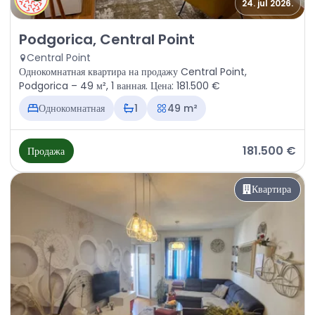
24. jul 2026.
Продажа - Квартира Podgorica, Central Point
Podgorica, Central Point
Central Point
Однокомнатная квартира на продажу Central Point,
Podgorica – 49 м², 1 ванная. Цена: 181.500 €
Однокомнатная
1
49 m²
181.500 €
Продажа
Квартира