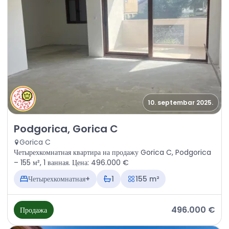
10. septembar 2025.
Продажа - Квартира Podgorica, Gorica C
Podgorica, Gorica C
Gorica C
Четырехкомнатная квартира на продажу Gorica C, Podgorica
– 155 м², 1 ванная. Цена: 496.000 €
Четырехкомнатная+
1
155 m²
496.000 €
Продажа