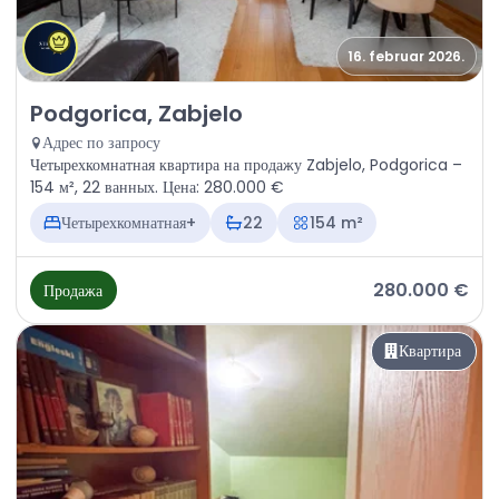
16. februar 2026.
Продажа - Квартира Podgorica, Zabjelo
Podgorica, Zabjelo
Адрес по запросу
Четырехкомнатная квартира на продажу Zabjelo, Podgorica –
154 м², 22 ванных. Цена: 280.000 €
Четырехкомнатная+
22
154 m²
280.000 €
Продажа
Квартира