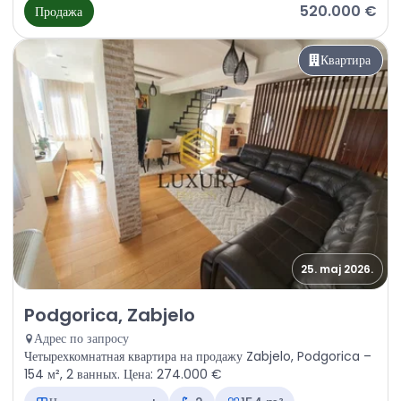
520.000 €
Продажа
Квартира
25. maj 2026.
Продажа - Квартира Podgorica, Zabjelo
Podgorica, Zabjelo
Адрес по запросу
Четырехкомнатная квартира на продажу Zabjelo, Podgorica –
154 м², 2 ванных. Цена: 274.000 €