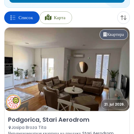
Список
Карта
Квартира
21. jul 2026.
Продажа - Квартира Podgorica, Stari Aerodrom
Podgorica, Stari Aerodrom
Josipa Broza Tita
Четырехкомнатная квартира на продажу Stari Aerodrom,