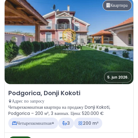
Квартира
5. jun 2026.
Продажа - Квартира Podgorica, Donji Kokoti
Podgorica, Donji Kokoti
Адрес по запросу
Четырехкомнатная квартира на продажу Donji Kokoti,
Podgorica – 200 м², 3 ванных. Цена: 520.000 €
Четырехкомнатная+
3
200 m²