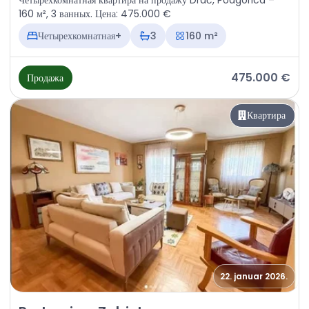
Четырехкомнатная квартира на продажу Drač, Podgorica –
160 м², 3 ванных. Цена: 475.000 €
Четырехкомнатная+
3
160 m²
475.000 €
Продажа
Квартира
22. januar 2026.
Продажа - Квартира Podgorica, Zabjelo