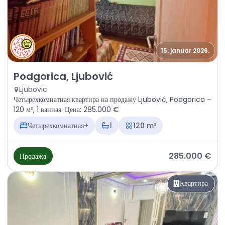
15. januar 2026.
Продажа - Квартира Podgorica, Ljubović
Podgorica, Ljubović
Ljubovic
Четырехкомнатная квартира на продажу Ljubović, Podgorica –
120 м², 1 ванная. Цена: 285.000 €
Четырехкомнатная+
1
120 m²
285.000 €
Продажа
Квартира