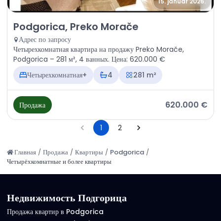
15. januar 2026.
Продажа - Квартира Podgorica, Preko Morače
Podgorica, Preko Morače
Адрес по запросу
Четырехкомнатная квартира на продажу Preko Morače,
Podgorica – 281 м², 4 ванных. Цена: 620.000 €
Четырехкомнатная+
4
281 m²
620.000 €
Продажа
1
2
Главная
/
Продажа
/
Квартиры
/
Podgorica
/
Четырёхкомнатные и более квартиры
Недвижимость Подгорица
Продажа квартир в Podgorica