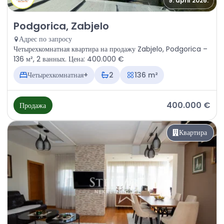
9. april 2026.
Продажа - Квартира Podgorica, Zabjelo
Podgorica, Zabjelo
Адрес по запросу
Четырехкомнатная квартира на продажу Zabjelo, Podgorica –
136 м², 2 ванных. Цена: 400.000 €
Четырехкомнатная+
2
136 m²
400.000 €
Продажа
Квартира