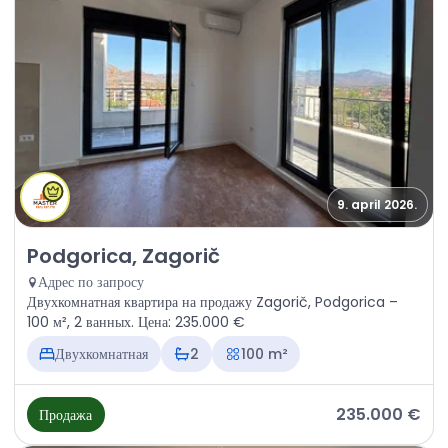
9. april 2026.
Продажа - Квартира Podgorica, Zagorič
Podgorica, Zagorič
Адрес по запросу
Двухкомнатная квартира на продажу Zagorič, Podgorica –
100 м², 2 ванных. Цена: 235.000 €
Двухкомнатная
2
100 m²
235.000 €
Продажа