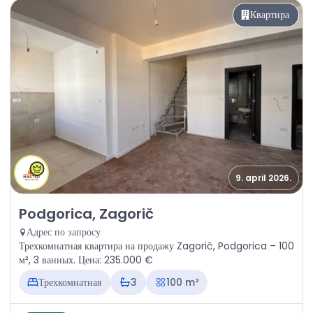
Квартира
9. april 2026.
Продажа - Квартира Podgorica, Zagorič
Podgorica, Zagorič
Адрес по запросу
Трехкомнатная квартира на продажу Zagorič, Podgorica – 100
м², 3 ванных. Цена: 235.000 €
Трехкомнатная
3
100 m²