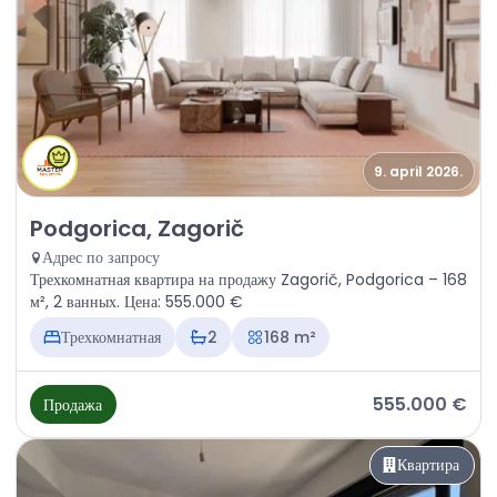
9. april 2026.
Продажа - Квартира Podgorica, Zagorič
Podgorica, Zagorič
Адрес по запросу
Трехкомнатная квартира на продажу Zagorič, Podgorica – 168
м², 2 ванных. Цена: 555.000 €
Трехкомнатная
2
168 m²
555.000 €
Продажа
Квартира