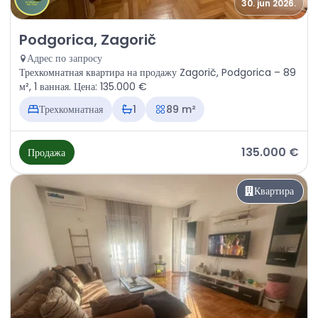
30. jun 2026.
Продажа - Квартира Podgorica, Zagorič
Podgorica, Zagorič
Адрес по запросу
Трехкомнатная квартира на продажу Zagorič, Podgorica – 89
м², 1 ванная. Цена: 135.000 €
Трехкомнатная
1
89 m²
135.000 €
Продажа
Квартира