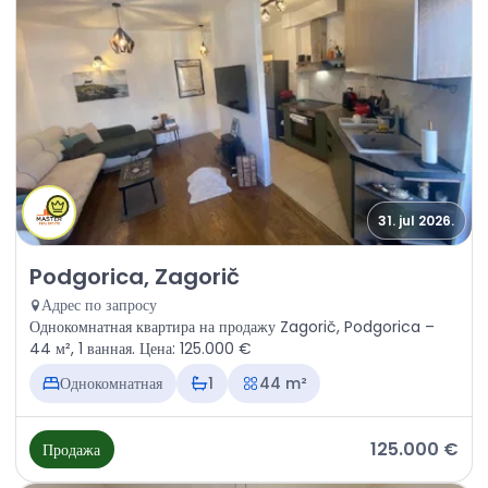
31. jul 2026.
Продажа - Квартира Podgorica, Zagorič
Podgorica, Zagorič
Адрес по запросу
Однокомнатная квартира на продажу Zagorič, Podgorica –
44 м², 1 ванная. Цена: 125.000 €
Однокомнатная
1
44 m²
125.000 €
Продажа