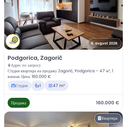
6. avgust 2026.
Продажа - Квартира Podgorica, Zagorič
Podgorica, Zagorič
Адрес по запросу
Студия квартира на продажу Zagorič, Podgorica – 47 м², 1
ванная. Цена: 160.000 €
Студия
1
47 m²
160.000 €
Продажа
Квартира