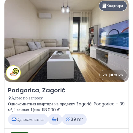
Квартира
28. jul 2026.
Продажа - Квартира Podgorica, Zagorič
Podgorica, Zagorič
Адрес по запросу
Однокомнатная квартира на продажу Zagorič, Podgorica – 39
м², 1 ванная. Цена: 118.000 €
Однокомнатная
1
39 m²