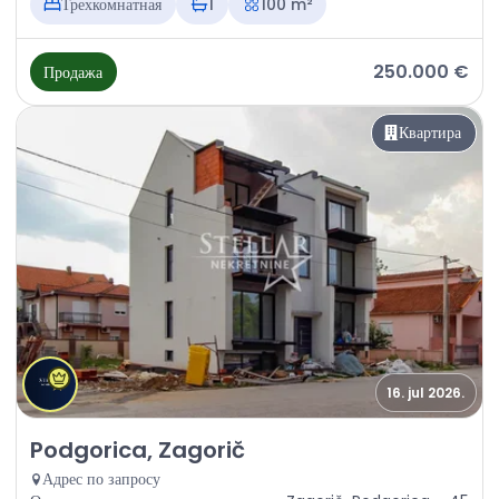
Трехкомнатная
1
100 m²
250.000 €
Продажа
Квартира
16. jul 2026.
Продажа - Квартира Podgorica, Zagorič
Podgorica, Zagorič
Адрес по запросу