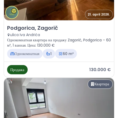
21. april 2026.
Продажа - Квартира Podgorica, Zagorič
Podgorica, Zagorič
ulica Iva Andrića
Однокомнатная квартира на продажу Zagorič, Podgorica – 60
м², 1 ванная. Цена: 130.000 €
Однокомнатная
1
60 m²
130.000 €
Продажа
Квартира