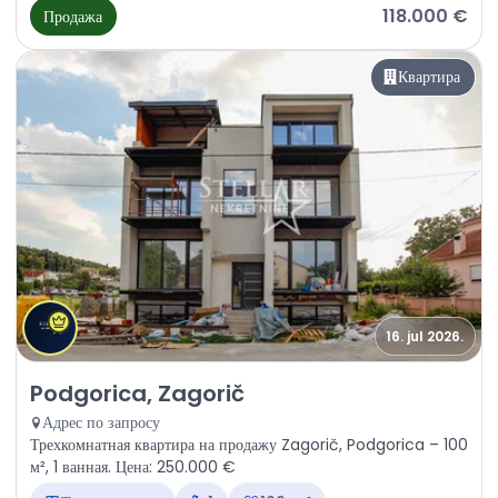
118.000 €
Продажа
Квартира
16. jul 2026.
Продажа - Квартира Podgorica, Zagorič
Podgorica, Zagorič
Адрес по запросу
Трехкомнатная квартира на продажу Zagorič, Podgorica – 100
м², 1 ванная. Цена: 250.000 €