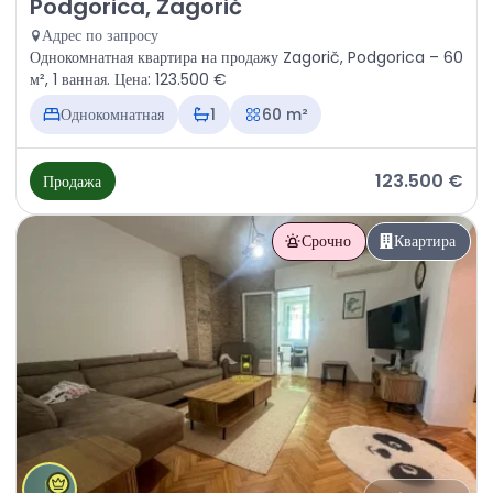
Продажа - Квартира Podgorica, Zagorič
Podgorica, Zagorič
Адрес по запросу
Однокомнатная квартира на продажу Zagorič, Podgorica – 60
м², 1 ванная. Цена: 123.500 €
Однокомнатная
1
60 m²
123.500 €
Продажа
Срочно
Квартира