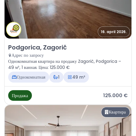
16. april 2026.
Продажа - Квартира Podgorica, Zagorič
Podgorica, Zagorič
Адрес по запросу
Однокомнатная квартира на продажу Zagorič, Podgorica –
49 м², 1 ванная. Цена: 125.000 €
Однокомнатная
1
49 m²
125.000 €
Продажа
Квартира