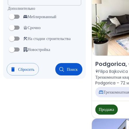
Дополнительно
Меблированный
Срочно
На стадии строительства
Новостройка
Продажа - Квар
Podgorica,
Сбросить
Поиск
Трехкомнатная ква
Podgorica – 72 м²
Трехкомнатна
Продажа