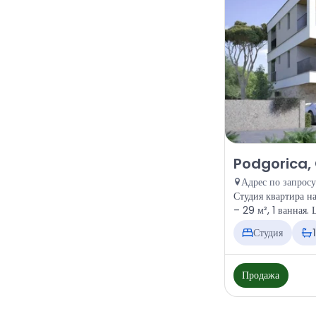
Продажа - Квар
Podgorica,
Адрес по запросу
Студия квартира н
– 29 м², 1 ванная.
Студия
1
Продажа