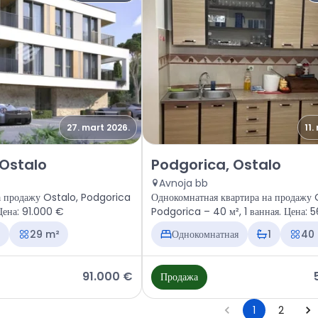
27. mart 2026.
11.
тира Podgorica, Ostalo
Продажа - Квартира Podgorica,
 Ostalo
Podgorica, Ostalo
Avnoja bb
а продажу Ostalo, Podgorica
Однокомнатная квартира на продажу 
 Цена: 91.000 €
Podgorica – 40 м², 1 ванная. Цена: 
29 m²
Однокомнатная
1
40
91.000 €
Продажа
1
2