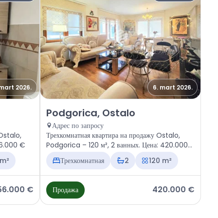
 mart 2026.
6. mart 2026.
 Ostalo
Продажа - Квартира Podgorica, Ostalo
Podgorica, Ostalo
Адрес по запросу
Ostalo,
Трехкомнатная квартира на продажу Ostalo,
56.000 €
Podgorica – 120 м², 2 ванных. Цена: 420.000
€
 m²
Трехкомнатная
2
120 m²
56.000 €
420.000 €
Продажа