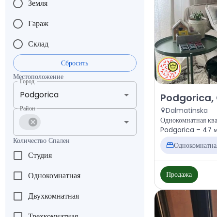
Земля
Гараж
Склад
Сбросить
Местоположение
Город
Продажа - Квар
Podgorica,
Район
Dalmatinska
Однокомнатная ква
Podgorica – 47 м²
Количество Спален
Однокомнатна
Студия
Продажа
Однокомнатная
Двухкомнатная
Трехкомнатная