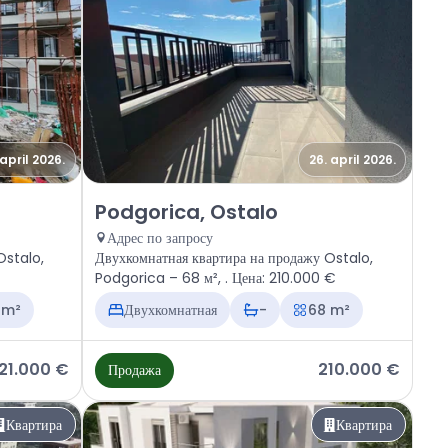
 april 2026.
26. april 2026.
 Ostalo
Продажа - Квартира Podgorica, Ostalo
Podgorica, Ostalo
Адрес по запросу
Ostalo,
Двухкомнатная квартира на продажу Ostalo,
Podgorica – 68 м², . Цена: 210.000 €
 m²
Двухкомнатная
-
68 m²
121.000 €
210.000 €
Продажа
Квартира
Квартира