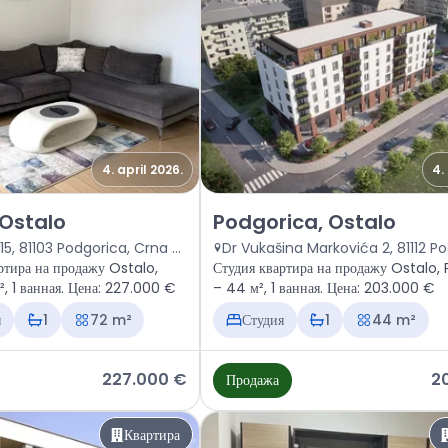
4. april 2026.
4.
тира Podgorica, Ostalo
Продажа - Квартира Podgorica,
 Ostalo
Podgorica, Ostalo
Filipa Bajkovića 15, 81103 Podgorica, Crna Gora
ртира на продажу Ostalo,
Студия квартира на продажу Ostalo,
, 1 ванная. Цена: 227.000 €
– 44 м², 1 ванная. Цена: 203.000 €
я
1
72 m²
Студия
1
44 m²
227.000 €
2
Продажа
Квартира