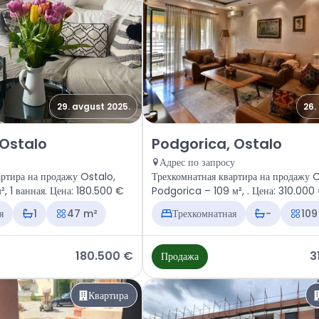
29. avgust 2025.
26.
тира Podgorica, Ostalo
Продажа - Квартира Podgorica,
 Ostalo
Podgorica, Ostalo
Адрес по запросу
ртира на продажу Ostalo,
Трехкомнатная квартира на продажу O
, 1 ванная. Цена: 180.500 €
Podgorica – 109 м², . Цена: 310.0
я
1
47 m²
Трехкомнатная
-
109
180.500 €
3
Продажа
Квартира