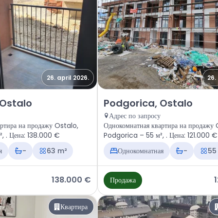
26. april 2026.
26.
тира Podgorica, Ostalo
Продажа - Квартира Podgorica,
 Ostalo
Podgorica, Ostalo
Адрес по запросу
ртира на продажу Ostalo,
Однокомнатная квартира на продажу 
Podgorica – 63 м², . Цена: 138.000 €
Podgorica – 55 м², . Цена: 121.000 €
я
-
63 m²
Однокомнатная
-
55
138.000 €
Продажа
Квартира