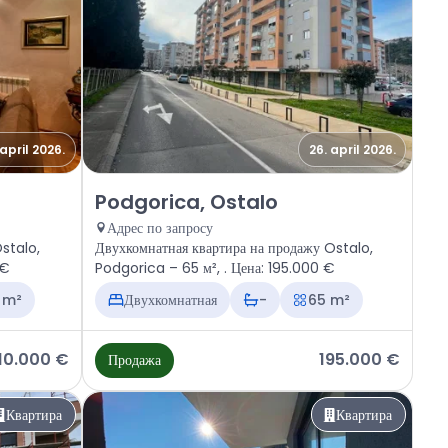
 april 2026.
26. april 2026.
 Ostalo
Продажа - Квартира Podgorica, Ostalo
Podgorica, Ostalo
Адрес по запросу
stalo,
Двухкомнатная квартира на продажу Ostalo,
00 €
Podgorica – 65 м², . Цена: 195.000 €
 m²
Двухкомнатная
-
65 m²
10.000 €
195.000 €
Продажа
Квартира
Квартира