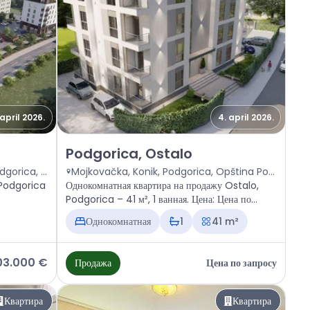
 april 2026.
4. april 2026.
 Ostalo
Продажа - Квартира Podgorica, Ostalo
Podgorica, Ostalo
Dr Vukašina Markovića 2, 81112 Podgorica, Crna Gora
Mojkovačka, Konik, Podgorica, Opština Podgorica, 81201, Crna Gora
 Podgorica
Однокомнатная квартира на продажу Ostalo,
Podgorica – 41 м², 1 ванная. Цена: Цена по
запросу
Однокомнатная
1
41 m²
03.000 €
Продажа
Цена по запросу
Квартира
Квартира