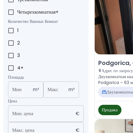
Четырехкомнатная+
Количество Ванных Комнат
1
2
3
Продажа - Квар
Podgorica,
4+
Адрес по запросу
Двухкомнатная ква
Площадь
Мин
m²
Макс
m²
Двухкомнатна
Цена
Продажа
Мин. цена
€
Макс. цена
€