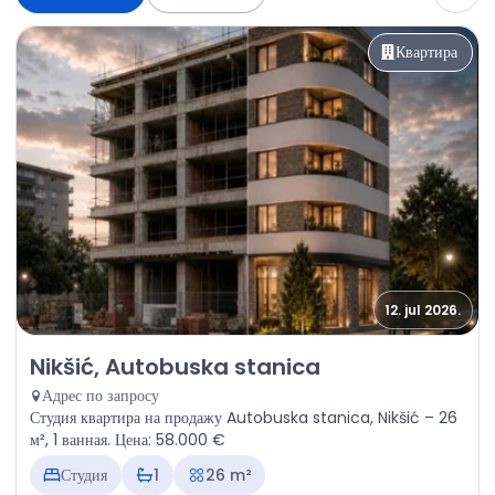
Квартира
12. jul 2026.
Продажа - Квартира Nikšić, Autobuska stanica
Nikšić, Autobuska stanica
Адрес по запросу
Студия квартира на продажу Autobuska stanica, Nikšić – 26
м², 1 ванная. Цена: 58.000 €
Студия
1
26 m²