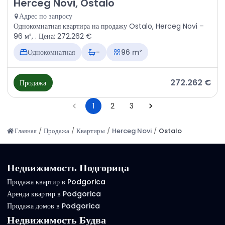
Продажа - Квартира Herceg Novi, Ostalo
Herceg Novi, Ostalo
Адрес по запросу
Однокомнатная квартира на продажу Ostalo, Herceg Novi –
96 м², . Цена: 272.262 €
Однокомнатная
-
96 m²
272.262 €
Продажа
1
2
3
Главная
/
Продажа
/
Квартиры
/
Herceg Novi
/
Ostalo
Недвижимость Подгорица
Продажа квартир в Podgorica
Аренда квартир в Podgorica
Продажа домов в Podgorica
Недвижимость Будва