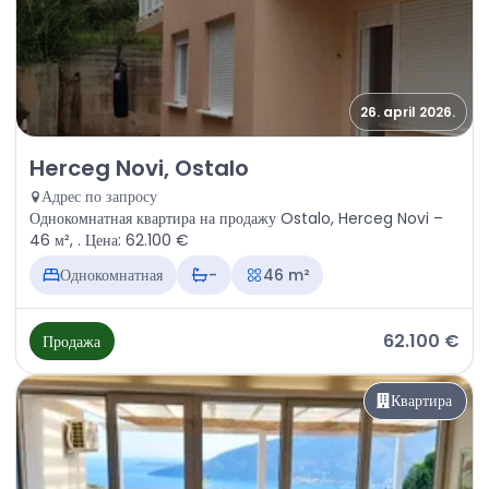
26. april 2026.
Продажа - Квартира Herceg Novi, Ostalo
Herceg Novi, Ostalo
Адрес по запросу
Однокомнатная квартира на продажу Ostalo, Herceg Novi –
46 м², . Цена: 62.100 €
Однокомнатная
-
46 m²
62.100 €
Продажа
Квартира