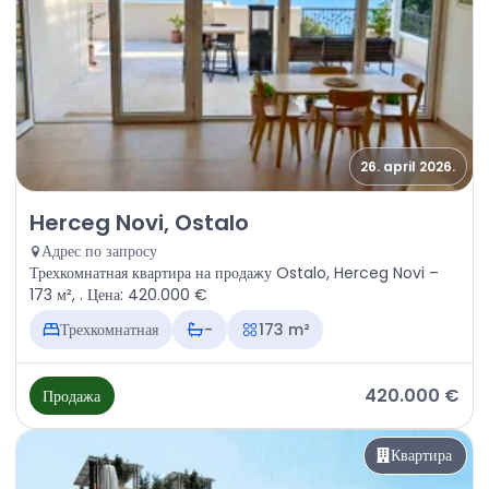
26. april 2026.
Продажа - Квартира Herceg Novi, Ostalo
Herceg Novi, Ostalo
Адрес по запросу
Трехкомнатная квартира на продажу Ostalo, Herceg Novi –
173 м², . Цена: 420.000 €
Трехкомнатная
-
173 m²
420.000 €
Продажа
Квартира