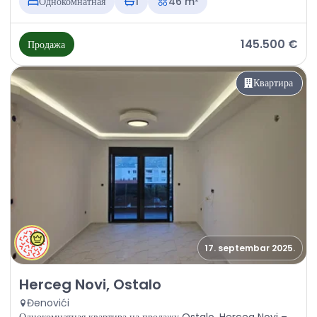
Однокомнатная
1
46 m²
145.500 €
Продажа
Квартира
17. septembar 2025.
Продажа - Квартира Herceg Novi, Ostalo
Herceg Novi, Ostalo
Đenovići