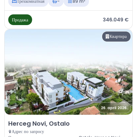
Трехкомнатная
-
89 m²
346.049 €
Продажа
Квартира
26. april 2026.
Продажа - Квартира Herceg Novi, Ostalo
Herceg Novi, Ostalo
Адрес по запросу