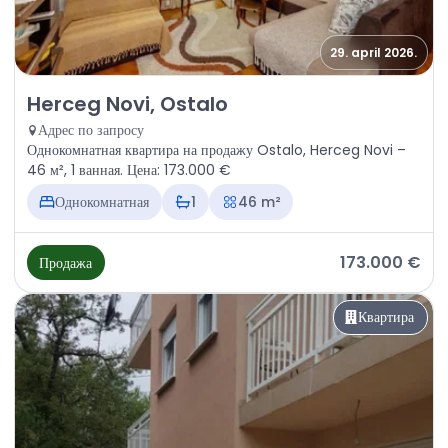
29. april 2026.
Продажа - Квартира Herceg Novi, Ostalo
Herceg Novi, Ostalo
Адрес по запросу
Однокомнатная квартира на продажу Ostalo, Herceg Novi –
46 м², 1 ванная. Цена: 173.000 €
Однокомнатная
1
46 m²
173.000 €
Продажа
Квартира