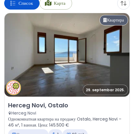
Список
Карта
Квартира
29. septembar 2025.
Продажа - Квартира Herceg Novi, Ostalo
Herceg Novi, Ostalo
Herceg Novi
Однокомнатная квартира на продажу Ostalo, Herceg Novi –
46 м², 1 ванная. Цена: 145.500 €