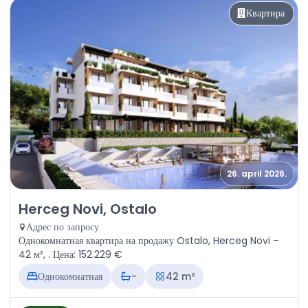
Квартира
26. april 2026.
Продажа - Квартира Herceg Novi, Ostalo
Herceg Novi, Ostalo
Адрес по запросу
Однокомнатная квартира на продажу Ostalo, Herceg Novi –
42 м², . Цена: 152.229 €
Однокомнатная
-
42 m²