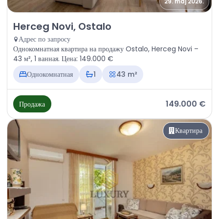
29. maj 2026.
Продажа - Квартира Herceg Novi, Ostalo
Herceg Novi, Ostalo
Адрес по запросу
Однокомнатная квартира на продажу Ostalo, Herceg Novi –
43 м², 1 ванная. Цена: 149.000 €
Однокомнатная
1
43 m²
149.000 €
Продажа
Квартира