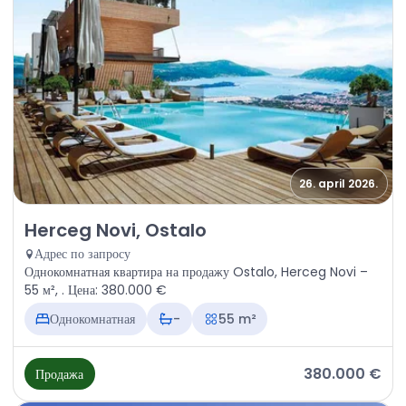
26. april 2026.
Продажа - Квартира Herceg Novi, Ostalo
Herceg Novi, Ostalo
Адрес по запросу
Однокомнатная квартира на продажу Ostalo, Herceg Novi –
55 м², . Цена: 380.000 €
Однокомнатная
-
55 m²
380.000 €
Продажа