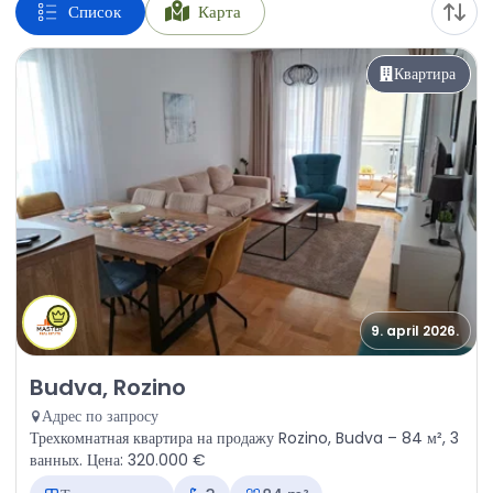
Список
Карта
Квартира
9. april 2026.
Продажа - Квартира Budva, Rozino
Budva, Rozino
Адрес по запросу
Трехкомнатная квартира на продажу Rozino, Budva – 84 м², 3
ванных. Цена: 320.000 €