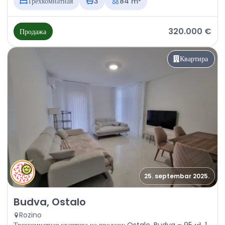
Трехкомнатная
3
84 m²
320.000 €
Продажа
Квартира
25. septembar 2025.
Продажа - Квартира Budva, Ostalo
Budva, Ostalo
Rozino