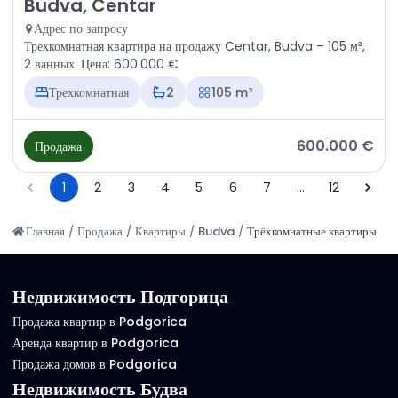
Продажа - Квартира Budva, Centar
Budva, Centar
Адрес по запросу
Трехкомнатная квартира на продажу Centar, Budva – 105 м²,
2 ванных. Цена: 600.000 €
Трехкомнатная
2
105 m²
600.000 €
Продажа
1
2
3
4
5
6
7
…
12
Главная
/
Продажа
/
Квартиры
/
Budva
/
Трёхкомнатные квартиры
Недвижимость Подгорица
Продажа квартир в Podgorica
Аренда квартир в Podgorica
Продажа домов в Podgorica
Недвижимость Будва