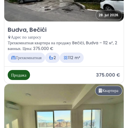
28. jul 2026.
Продажа - Квартира Budva, Bečići
Budva, Bečići
Адрес по запросу
Трехкомнатная квартира на продажу Bečići, Budva – 112 м², 2
ванных. Цена: 375.000 €
Трехкомнатная
2
112 m²
375.000 €
Продажа
Квартира