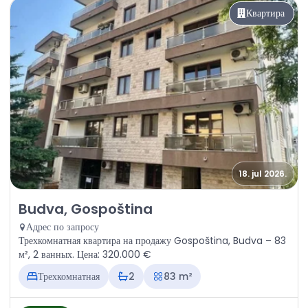
Квартира
18. jul 2026.
Продажа - Квартира Budva, Gospoština
Budva, Gospoština
Адрес по запросу
Трехкомнатная квартира на продажу Gospoština, Budva – 83
м², 2 ванных. Цена: 320.000 €
Трехкомнатная
2
83 m²