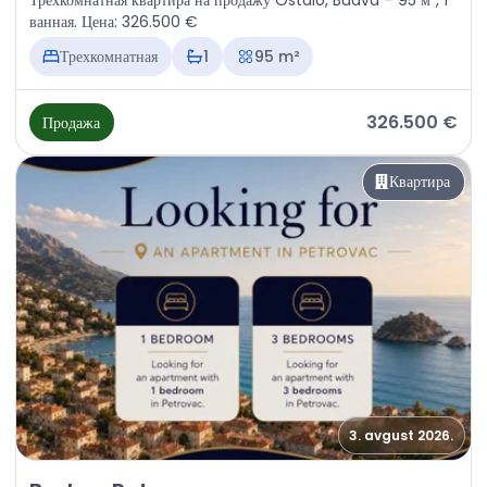
Трехкомнатная квартира на продажу Ostalo, Budva – 95 м², 1
ванная. Цена: 326.500 €
Трехкомнатная
1
95 m²
326.500 €
Продажа
Квартира
3. avgust 2026.
Продажа - Квартира Budva, Petrovac