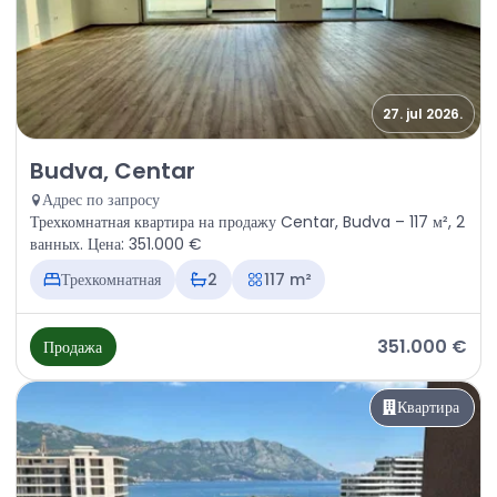
27. jul 2026.
Продажа - Квартира Budva, Centar
Budva, Centar
Адрес по запросу
Трехкомнатная квартира на продажу Centar, Budva – 117 м², 2
ванных. Цена: 351.000 €
Трехкомнатная
2
117 m²
351.000 €
Продажа
Квартира