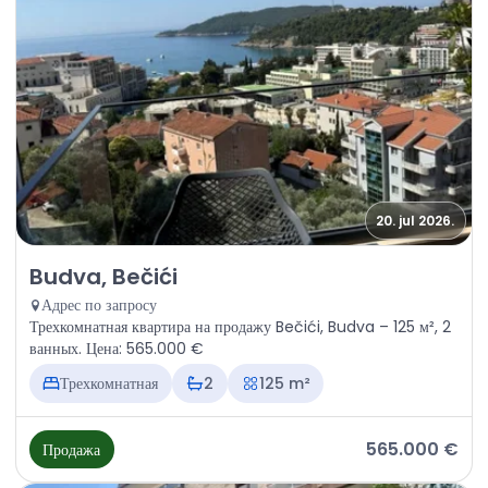
20. jul 2026.
Продажа - Квартира Budva, Bečići
Budva, Bečići
Адрес по запросу
Трехкомнатная квартира на продажу Bečići, Budva – 125 м², 2
ванных. Цена: 565.000 €
Трехкомнатная
2
125 m²
565.000 €
Продажа