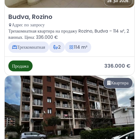
28. jul 2026.
Продажа - Квартира Budva, Rozino
Budva, Rozino
Адрес по запросу
Трехкомнатная квартира на продажу Rozino, Budva – 114 м², 2
ванных. Цена: 336.000 €
Трехкомнатная
2
114 m²
336.000 €
Продажа
Квартира