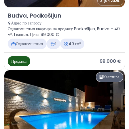
3. jun 2026.
Продажа - Квартира Budva, Podkošljun
Budva, Podkošljun
Адрес по запросу
Однокомнатная квартира на продажу Podkošljun, Budva – 40
м², 1 ванная. Цена: 99.000 €
Однокомнатная
1
40 m²
99.000 €
Продажа
Квартира