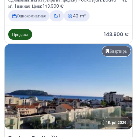
Однокомнатная квартира на продажу Podkošljun, Budva – 42
м², 1 ванная. Цена: 143.900 €
Однокомнатная
1
42 m²
143.900 €
Продажа
Квартира
18. jul 2026.
Продажа - Квартира Budva, Podkošljun