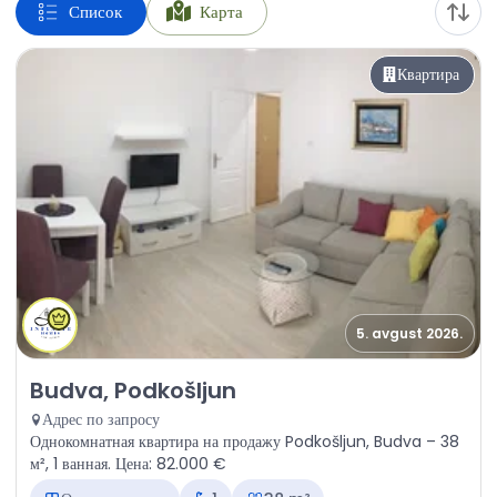
Список
Карта
Квартира
5. avgust 2026.
Продажа - Квартира Budva, Podkošljun
Budva, Podkošljun
Адрес по запросу
Однокомнатная квартира на продажу Podkošljun, Budva – 38
м², 1 ванная. Цена: 82.000 €