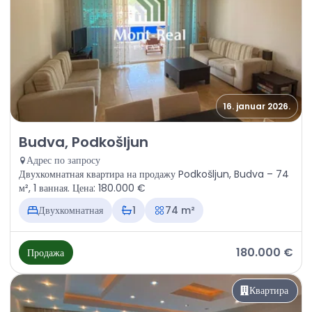
16. januar 2026.
Продажа - Квартира Budva, Podkošljun
Budva, Podkošljun
Адрес по запросу
Двухкомнатная квартира на продажу Podkošljun, Budva – 74
м², 1 ванная. Цена: 180.000 €
Двухкомнатная
1
74 m²
180.000 €
Продажа
Квартира