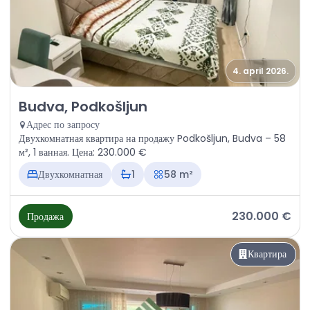
4. april 2026.
Продажа - Квартира Budva, Podkošljun
Budva, Podkošljun
Адрес по запросу
Двухкомнатная квартира на продажу Podkošljun, Budva – 58
м², 1 ванная. Цена: 230.000 €
Двухкомнатная
1
58 m²
230.000 €
Продажа
Квартира