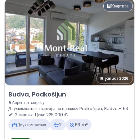
Квартира
16. januar 2026.
Продажа - Квартира Budva, Podkošljun
Budva, Podkošljun
Адрес по запросу
Двухкомнатная квартира на продажу Podkošljun, Budva – 63
м², 2 ванных. Цена: 225.000 €
Двухкомнатная
2
63 m²