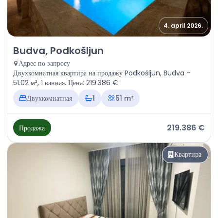
4. april 2026.
Продажа - Квартира Budva, Podkošljun
Budva, Podkošljun
Адрес по запросу
Двухкомнатная квартира на продажу Podkošljun, Budva –
51.02 м², 1 ванная. Цена: 219.386 €
Двухкомнатная
1
51 m²
219.386 €
Продажа
Квартира