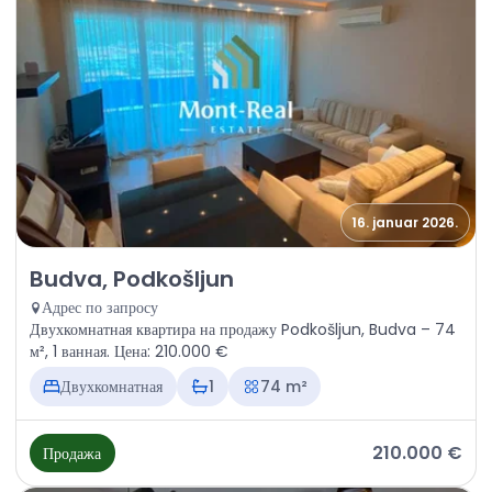
16. januar 2026.
Продажа - Квартира Budva, Podkošljun
Budva, Podkošljun
Адрес по запросу
Двухкомнатная квартира на продажу Podkošljun, Budva – 74
м², 1 ванная. Цена: 210.000 €
Двухкомнатная
1
74 m²
210.000 €
Продажа