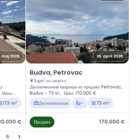
. maj 2026.
26. april 2026.
rovac
Продажа - Квартира Budva, Petrovac
Budva, Petrovac
Адрес по запросу
жу
Двухкомнатная квартира на продажу Petrovac,
 Цена:
Budva – 73 м², . Цена: 170.000 €
173 m²
Двухкомнатная
-
73 m²
20.000 €
170.000 €
Продажа
6