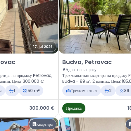
17. jul 2026.
тира Budva, Petrovac
Продажа - Квартира Budva, Pet
rovac
Budva, Petrovac
Адрес по запросу
ртира на продажу Petrovac,
Трехкомнатная квартира на продажу 
ванная. Цена: 300.000 €
Budva – 89 м², 2 ванных. Цена: 185
я
1
50 m²
Трехкомнатная
2
89
300.000 €
1
Продажа
Квартира