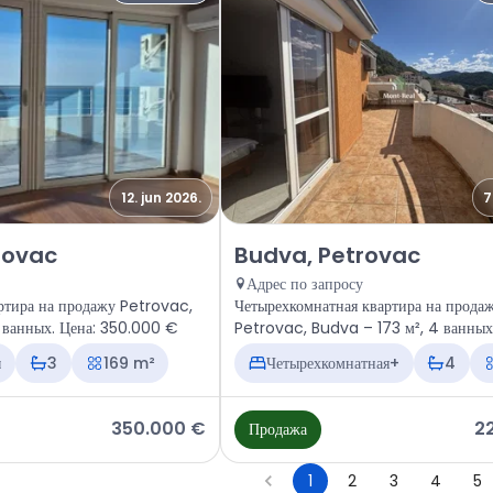
12. jun 2026.
7
тира Budva, Petrovac
Продажа - Квартира Budva, Pet
rovac
Budva, Petrovac
Адрес по запросу
ртира на продажу Petrovac,
Четырехкомнатная квартира на прода
 ванных. Цена: 350.000 €
Petrovac, Budva – 173 м², 4 ванных.
220.000 €
я
3
169 m²
Четырехкомнатная+
4
350.000 €
2
Продажа
1
2
3
4
5