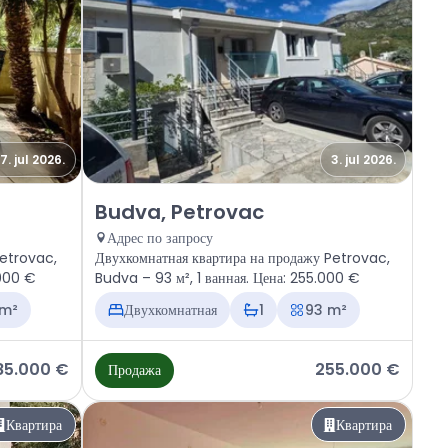
17. jul 2026.
3. jul 2026.
rovac
Продажа - Квартира Budva, Petrovac
Budva, Petrovac
Адрес по запросу
Petrovac,
Двухкомнатная квартира на продажу Petrovac,
.000 €
Budva – 93 м², 1 ванная. Цена: 255.000 €
 m²
Двухкомнатная
1
93 m²
85.000 €
255.000 €
Продажа
Квартира
Квартира