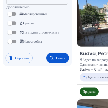
Дополнительно
Меблированный
Срочно
На стадии строительства
Новостройка
Продажа - Квар
Budva, Pet
Сбросить
Поиск
Адрес по запросу
Однокомнатная ква
Budva – 61 м², 1 в
Однокомнатна
Продажа