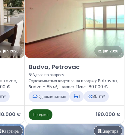
2. jun 2026.
12. jun 2026.
rovac
Продажа - Квартира Budva, Petrovac
Budva, Petrovac
Адрес по запросу
Petrovac,
Однокомнатная квартира на продажу Petrovac,
.000 €
Budva – 85 м², 1 ванная. Цена: 180.000 €
 m²
Однокомнатная
1
85 m²
10.000 €
180.000 €
Продажа
Квартира
Квартира