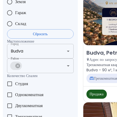
Земля
Гараж
Склад
Сбросить
Местоположение
Город
Продажа - Квар
Budva, Pet
Район
Адрес по запросу
Трехкомнатная ква
Budva – 90 м², 1 
Количество Спален
Трехкомнатна
Студия
Продажа
Однокомнатная
Двухкомнатная
Трехкомнатная