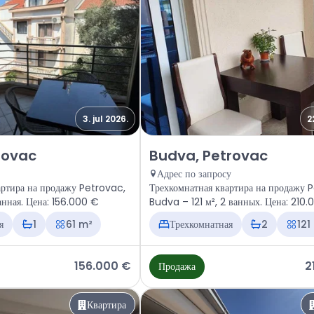
3. jul 2026.
2
тира Budva, Petrovac
Продажа - Квартира Budva, Pet
rovac
Budva, Petrovac
Адрес по запросу
ртира на продажу Petrovac,
Трехкомнатная квартира на продажу 
анная. Цена: 156.000 €
Budva – 121 м², 2 ванных. Цена: 210
я
1
61 m²
Трехкомнатная
2
121
156.000 €
2
Продажа
Квартира