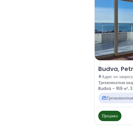
Продажа - Квар
Budva, Pet
Адрес по запросу
Трехкомнатная ква
Budva – 169 м², 3
Трехкомнатна
Продажа