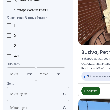
Четырехкомнатная+
Количество Ванных Комнат
1
2
3
Продажа - Квар
Budva, Pet
4+
Адрес по запросу
Однокомнатная ква
Площадь
Budva – 50 м², 1 
Мин
m²
Макс
m²
Однокомнатна
Цена
Продажа
Мин. цена
€
Макс. цена
€