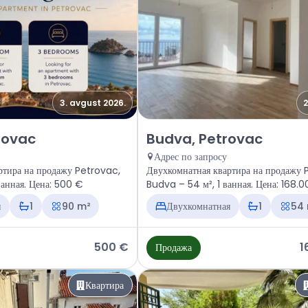
3. avgust 2026.
2
тира Budva, Petrovac
Продажа - Квартира Budva, Pet
rovac
Budva, Petrovac
Адрес по запросу
ртира на продажу Petrovac,
Двухкомнатная квартира на продажу 
ванная. Цена: 500 €
Budva – 54 м², 1 ванная. Цена: 168.
я
1
90 m²
Двухкомнатная
1
54
500 €
1
Продажа
Квартира