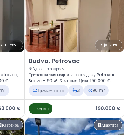
7. jul 2026.
17. jul 2026.
rovac
Продажа - Квартира Budva, Petrovac
Budva, Petrovac
Адрес по запросу
Petrovac,
Трехкомнатная квартира на продажу Petrovac,
000 €
Budva – 90 м², 3 ванных. Цена: 190.000 €
 m²
Трехкомнатная
3
90 m²
68.000 €
190.000 €
Продажа
Квартира
Квартира