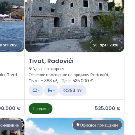
 april 2026.
26. april 2026.
ivat, Ostalo
Продажа - Офисное помещение Tivat, Radovići
Tivat, Radovići
Адрес по запросу
lo, Tivat
Офисное помещение на продажу Radovići,
Tivat – 383 м², . Цена: 535.000 €
-
-
383 m²
00.000 €
535.000 €
Продажа
помещение
Офисное помещение