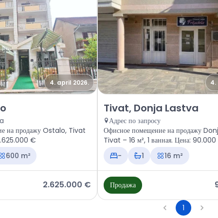
4. april 2026.
4.
ное помещение Tivat, Ostalo
Продажа - Офисное помещение T
lo
Tivat, Donja Lastva
ra
Адрес по запросу
е на продажу Ostalo, Tivat
Офисное помещение на продажу Donj
Цена: 2.625.000 €
Tivat – 16 м², 1 ванная. Цена: 90.000
600 m²
-
1
16 m²
2.625.000 €
Продажа
1