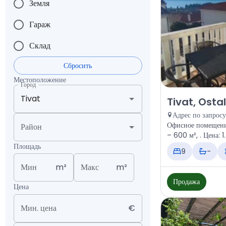
Земля
Гараж
Склад
Сбросить
Местоположение
Город
Продажа - Офис
Tivat, Osta
Адрес по запросу
Офисное помещени
Район
– 600 м², . 
Площадь
9
-
Мин
m²
Макс
m²
Продажа
Цена
Мин. цена
€