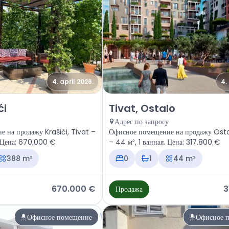
4. april 2026.
4.
ое помещение Tivat, Krašići
Продажа - Офисное помещение T
ći
Tivat, Ostalo
Адрес по запросу
 на продажу Krašići, Tivat –
Офисное помещение на продажу Osta
 Цена: 670.000 €
– 44 м², 1 ванная. Цена: 317.800 €
388 m²
0
1
44 m²
670.000 €
3
Продажа
Офисное помещение
Офисное 