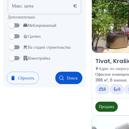
Макс. цена
€
Дополнительно
Меблированный
Срочно
На стадии строительства
Новостройка
Продажа - Офисн
Tivat, Kraši
Адрес по запросу
Офисное помещение
Сбросить
Поиск
388 м², 6 ванных.
8
6
Продажа