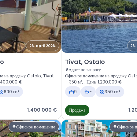
26. april 2026.
26.
ное помещение Tivat, Ostalo
Продажа - Офисное помещение T
lo
Tivat, Ostalo
Адрес по запросу
е на продажу Ostalo, Tivat
Офисное помещение на продажу Osta
Цена: 1.400.000 €
– 350 м², . Цена: 1.200.000 €
600 m²
9
-
350 m²
1.400.000 €
1.2
Продажа
Офисное помещение
Офисное 