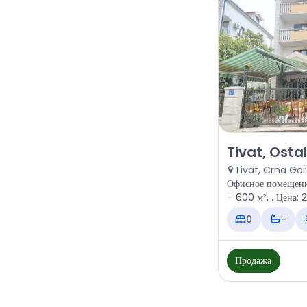
Продажа - Офис
Tivat, Osta
Tivat, Crna Go
Офисное помещени
– 600 м², . 
0
-
Продажа