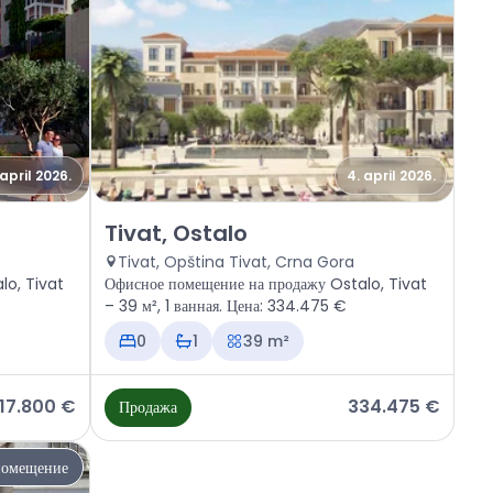
 april 2026.
4. april 2026.
ivat, Ostalo
Продажа - Офисное помещение Tivat, Ostalo
Tivat, Ostalo
Tivat, Opština Tivat, Crna Gora
lo, Tivat
Офисное помещение на продажу Ostalo, Tivat
– 39 м², 1 ванная. Цена: 334.475 €
0
1
39 m²
17.800 €
334.475 €
Продажа
помещение