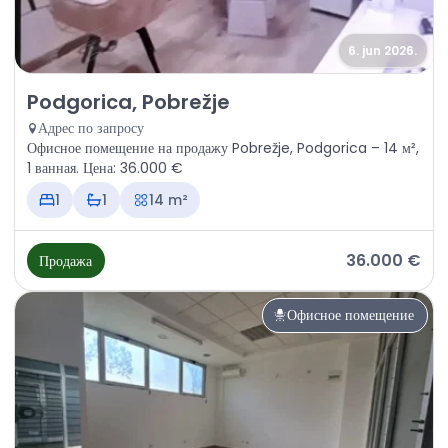
6. jun 2026.
Продажа - Офисное помещение Podgorica, Pobrežje
Podgorica, Pobrežje
Адрес по запросу
Офисное помещение на продажу Pobrežje, Podgorica – 14 м²,
1 ванная. Цена: 36.000 €
1
1
14 m²
36.000 €
Продажа
Офисное помещение