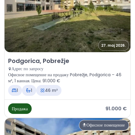
27. maj 2026.
Продажа - Офисное помещение Podgorica, Pobrežje
Podgorica, Pobrežje
Адрес по запросу
Офисное помещение на продажу Pobrežje, Podgorica – 46
м², 1 ванная. Цена: 91.000 €
1
1
46 m²
91.000 €
Продажа
Офисное помещение