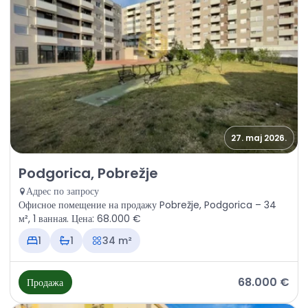
27. maj 2026.
Продажа - Офисное помещение Podgorica, Pobrežje
Podgorica, Pobrežje
Адрес по запросу
Офисное помещение на продажу Pobrežje, Podgorica – 34
м², 1 ванная. Цена: 68.000 €
1
1
34 m²
68.000 €
Продажа