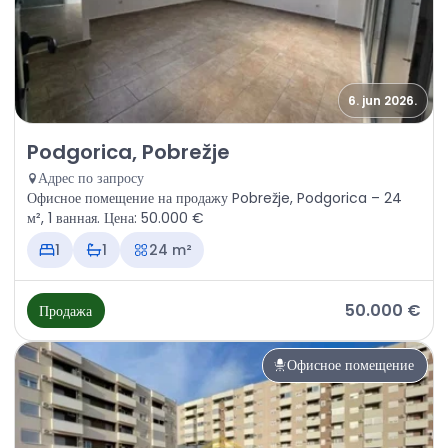
6. jun 2026.
Продажа - Офисное помещение Podgorica, Pobrežje
Podgorica, Pobrežje
Адрес по запросу
Офисное помещение на продажу Pobrežje, Podgorica – 24
м², 1 ванная. Цена: 50.000 €
1
1
24 m²
50.000 €
Продажа
Офисное помещение