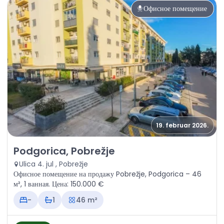
Офисное помещение
19. februar 2026.
Продажа - Офисное помещение Podgorica, Pobrežje
Podgorica, Pobrežje
Ulica 4. jul , Pobrežje
Офисное помещение на продажу Pobrežje, Podgorica – 46
м², 1 ванная. Цена: 150.000 €
-
1
46 m²