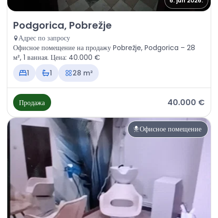
6. jun 2026.
Продажа - Офисное помещение Podgorica, Pobrežje
Podgorica, Pobrežje
Адрес по запросу
Офисное помещение на продажу Pobrežje, Podgorica – 28
м², 1 ванная. Цена: 40.000 €
1
1
28 m²
40.000 €
Продажа
Офисное помещение