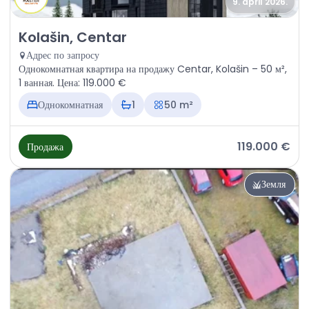
9. april 2026.
Продажа - Квартира Kolašin, Centar
Kolašin, Centar
Адрес по запросу
Однокомнатная квартира на продажу Centar, Kolašin – 50 м²,
1 ванная. Цена: 119.000 €
Однокомнатная
1
50 m²
119.000 €
Продажа
Земля