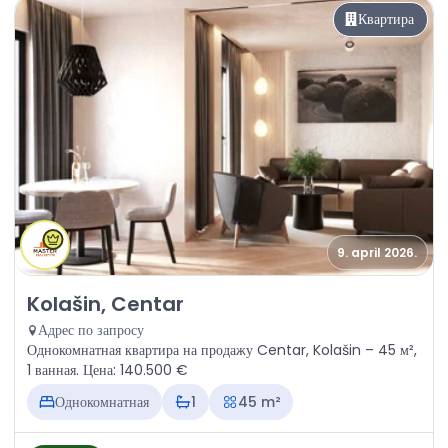
Квартира
9. april 2026.
Продажа - Квартира Kolašin, Centar
Kolašin, Centar
Адрес по запросу
Однокомнатная квартира на продажу Centar, Kolašin – 45 м²,
1 ванная. Цена: 140.500 €
Однокомнатная
1
45 m²