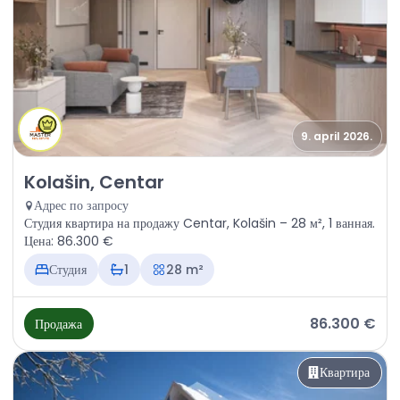
9. april 2026.
Продажа - Квартира Kolašin, Centar
Kolašin, Centar
Адрес по запросу
Студия квартира на продажу Centar, Kolašin – 28 м², 1 ванная.
Цена: 86.300 €
Студия
1
28 m²
86.300 €
Продажа
Квартира