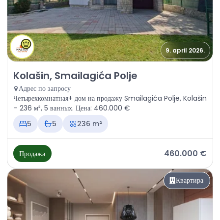
9. april 2026.
Продажа - Дом Kolašin, Smailagića Polje
Kolašin, Smailagića Polje
Адрес по запросу
Четырехкомнатная+ дом на продажу Smailagića Polje, Kolašin
– 236 м², 5 ванных. Цена: 460.000 €
5
5
236 m²
460.000 €
Продажа
Квартира