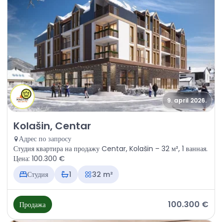
9. april 2026.
Продажа - Квартира Kolašin, Centar
Kolašin, Centar
Адрес по запросу
Студия квартира на продажу Centar, Kolašin – 32 м², 1 ванная.
Цена: 100.300 €
Студия
1
32 m²
100.300 €
Продажа