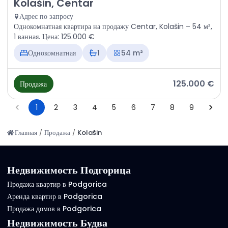
Продажа - Квартира Kolašin, Centar
Kolašin, Centar
Адрес по запросу
Однокомнатная квартира на продажу Centar, Kolašin – 54 м²,
1 ванная. Цена: 125.000 €
Однокомнатная
1
54 m²
125.000 €
Продажа
1
2
3
4
5
6
7
8
9
Главная
/
Продажа
/
Kolašin
Недвижимость Подгорица
Продажа квартир в Podgorica
Аренда квартир в Podgorica
Продажа домов в Podgorica
Недвижимость Будва