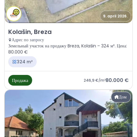
9. april 2026.
Продажа - Земля Kolašin, Breza
Kolašin, Breza
Адрес по запросу
Земельный участок на продажу Breza, Kolašin – 324 м². Цена:
80.000 €
324 m²
80.000 €
Продажа
246,9 €
/m²
Дом