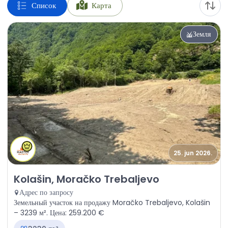
Список
Карта
Земля
25. jun 2026.
Продажа - Земля Kolašin, Moračko Trebaljevo
Kolašin, Moračko Trebaljevo
Адрес по запросу
Земельный участок на продажу Moračko Trebaljevo, Kolašin
– 3239 м². Цена: 259.200 €