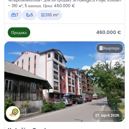
Четырехкомнатная+ дом на продажу Smailagića Polje, Kolašin
– 310 м², 5 ванных. Цена: 460.000 €
7
5
310 m²
460.000 €
Продажа
Квартира
27. april 2026.
Продажа - Квартира Kolašin, Centar