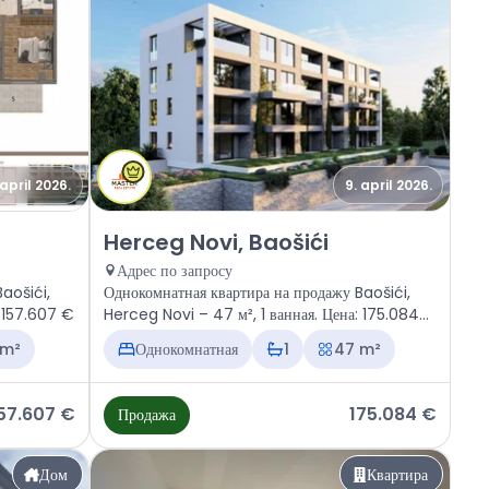
 april 2026.
9. april 2026.
, Baošići
Продажа - Квартира Herceg Novi, Baošići
Herceg Novi, Baošići
Адрес по запросу
aošići,
Однокомнатная квартира на продажу Baošići,
: 157.607 €
Herceg Novi – 47 м², 1 ванная. Цена: 175.084
€
 m²
Однокомнатная
1
47 m²
57.607 €
175.084 €
Продажа
Дом
Квартира