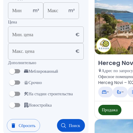
Мин
m²
Макс
m²
Цена
Мин. цена
€
Макс. цена
€
Продажа - Офис
Herceg Nov
Дополнительно
Адрес по запросу
Меблированный
Офисное помещени
Срочно
-
-
На стадии строительства
Новостройка
Продажа
Сбросить
Поиск