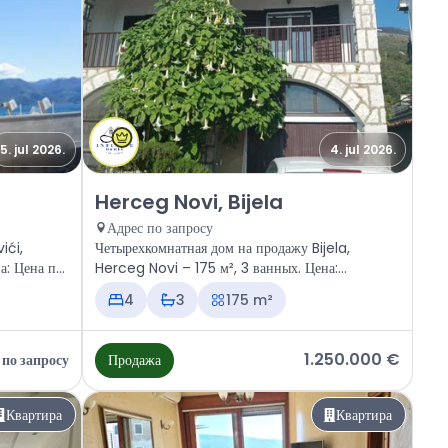
5. jul 2026.
4. jul 2026.
novići
Продажа - Дом Herceg Novi, Bijela
Herceg Novi, Bijela
Адрес по запросу
ići,
Четырехкомнатная дом на продажу Bijela,
а: Цена по
Herceg Novi – 175 м², 3 ванных. Цена:
1.250.000 €
4
3
175 m²
1.250.000 €
 по запросу
Продажа
Квартира
Квартира