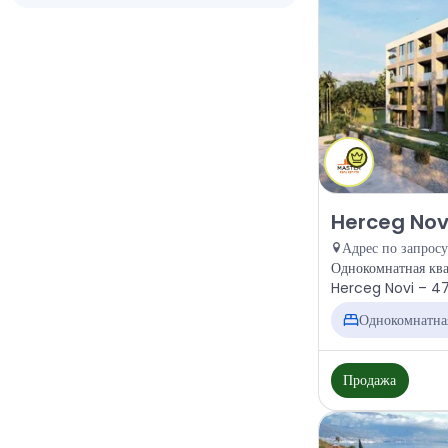
Продажа - Кварт
Herceg Novi
Адрес по запросу
Однокомнатная ква
Herceg Novi – 47 м
Однокомнатна
Продажа