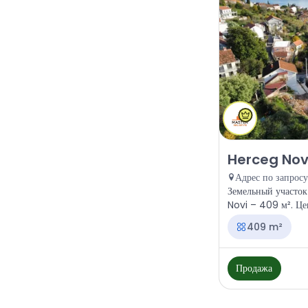
Продажа - Земля
Herceg Novi
Адрес по запросу
Земельный участок
Novi – 409 м². Це
409 m²
Продажа