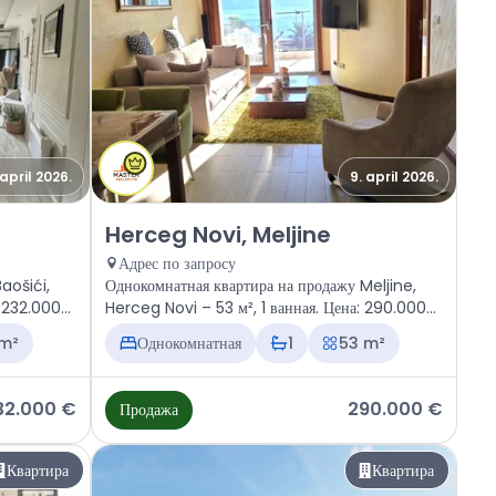
 april 2026.
9. april 2026.
, Baošići
Продажа - Квартира Herceg Novi, Meljine
Herceg Novi, Meljine
Адрес по запросу
aošići,
Однокомнатная квартира на продажу Meljine,
: 232.000
Herceg Novi – 53 м², 1 ванная. Цена: 290.000
€
 m²
Однокомнатная
1
53 m²
32.000 €
290.000 €
Продажа
Квартира
Квартира