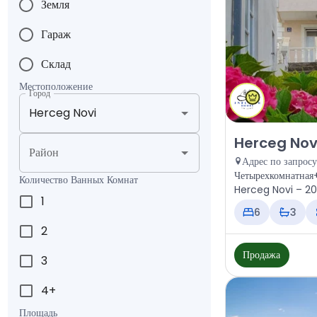
Земля
Гараж
Склад
Местоположение
Город
Продажа - Дом H
Herceg Novi
Район
Адрес по запросу
Четырехкомнатная+
Количество Ванных Комнат
Herceg Novi – 205
1
870.000 €
6
3
2
Продажа
3
4+
Площадь