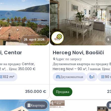
25. april 2026.
9.
ное помещение Herceg Novi, Centar
Продажа - Квартира Herceg Novi
i, Centar
Herceg Novi, Baošići
Адрес по запросу
е на продажу Centar,
Двухкомнатная квартира на продажу B
Herceg Novi – 102 м², . Цена: 350.000 €
Herceg Novi – 90 м², 1 ванная. Цена
€
102 m²
Двухкомнатная
1
90
350.000 €
2
Продажа
Квартира