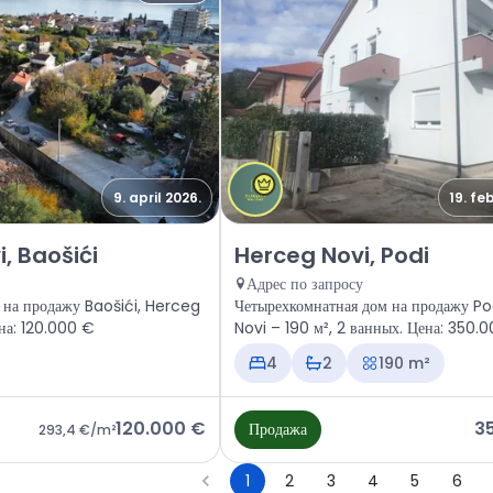
9. april 2026.
19. fe
 Herceg Novi, Baošići
Продажа - Дом Herceg Novi, Po
, Baošići
Herceg Novi, Podi
Адрес по запросу
 на продажу Baošići, Herceg
Четырехкомнатная дом на продажу Po
на: 120.000 €
Novi – 190 м², 2 ванных. Цена: 350.
4
2
190 m²
120.000 €
3
Продажа
293,4 €
/m²
1
2
3
4
5
6