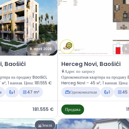
9. april 2026.
9.
ира Herceg Novi, Baošići
Продажа - Квартира Herceg Novi
, Baošići
Herceg Novi, Baošići
Адрес по запросу
ртира на продажу Baošići,
Однокомнатная квартира на продажу B
², 1 ванная. Цена: 181.555 €
Herceg Novi – 45 м², 1 ванная. Цена
я
1
47 m²
Однокомнатная
1
45
181.555 €
1
Продажа
Земля