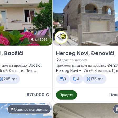
6. jul 2026.
erceg Novi, Baošići
Продажа - Дом Herceg Novi, Đe
, Baošići
Herceg Novi, Đenovići
Адрес по запросу
 дом на продажу Baošići,
Трехкомнатная дом на продажу Đenov
 м², 3 ванных. Цена:
Herceg Novi – 175 м², 4 ванных. Цен
запросу
205 m²
3
4
175 m²
870.000 €
Продажа
Цена
Офисное помещение