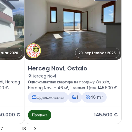
bruar 2026.
29. septembar 2025.
di
Продажа - Квартира Herceg Novi, Ostalo
Herceg Novi, Ostalo
Herceg Novi
di, Herceg
Однокомнатная квартира на продажу Ostalo,
000 €
Herceg Novi – 46 м², 1 ванная. Цена: 145.500 €
Однокомнатная
1
46 m²
50.000 €
145.500 €
Продажа
7
…
18