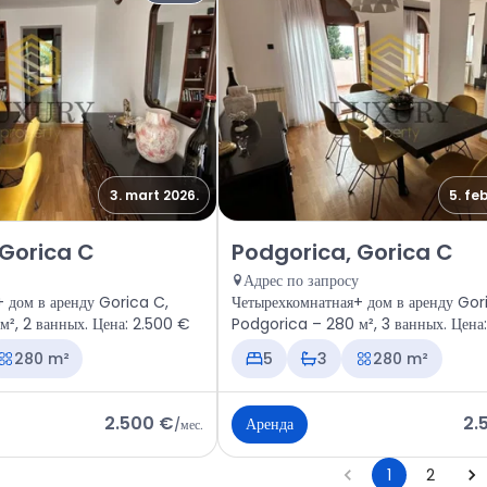
3. mart 2026.
5. fe
odgorica, Gorica C
Аренда - Дом Podgorica, Goric
 Gorica C
Podgorica, Gorica C
Адрес по запросу
 дом в аренду Gorica C,
Четырехкомнатная+ дом в аренду Gor
², 2 ванных. Цена: 2.500 €
Podgorica – 280 м², 3 ванных. Цена
280 m²
5
3
280 m²
2.500 €
2.
Аренда
/
мес.
1
2