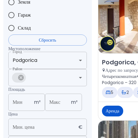
Земля
Гараж
Склад
Сбросить
Местоположение
Город
Аренда - Дом P
Podgorica,
Район
Адрес по запросу
Четырехкомнатная+
Podgorica – 320 м
Площадь
5
2
Мин
m²
Макс
m²
Аренда
Цена
Мин. цена
€