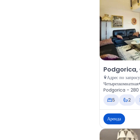
Аренда - Дом P
Podgorica,
Адрес по запросу
Четырехкомнатная+
Podgorica – 280 м
5
2
Аренда