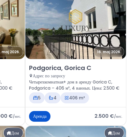
. maj 2026.
16. maj 2026.
a C
Аренда - Дом Podgorica, Gorica C
Podgorica, Gorica C
Адрес по запросу
,
Четырехкомнатная+ дом в аренду Gorica C,
2.000 €
Podgorica – 406 м², 4 ванных. Цена: 2.500 €
5
4
406 m²
000 €
2.500 €
Аренда
/
мес.
/
мес.
Дом
Дом