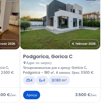
bruar 2026.
4. februar 2026.
a C
Аренда - Дом Podgorica, Gorica C
Podgorica, Gorica C
Адрес по запросу
ica C,
Четырехкомнатная дом в аренду Gorica C,
: 2.500 €
Podgorica – 180 м², 4 ванных. Цена: 3.500 €
4
4
180 m²
500 €
3.500 €
Аренда
/
мес.
/
мес.