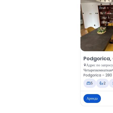
Аренда - Дом P
Podgorica,
Адрес по запросу
Четырехкомнатная+
Podgorica – 280 м
5
2
Аренда