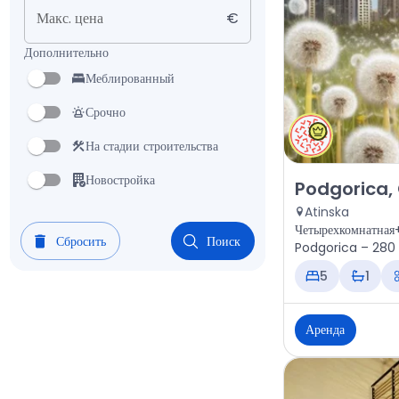
Макс. цена
€
Дополнительно
Меблированный
Срочно
На стадии строительства
Новостройка
Аренда - Дом P
Podgorica,
Atinska
Четырехкомнатная+
Сбросить
Поиск
Podgorica – 280 м
5
1
Аренда