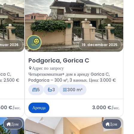
anuar 2026.
19. decembar 2025.
a C
Аренда - Дом Podgorica, Gorica C
Podgorica, Gorica C
Адрес по запросу
ica C,
Четырехкомнатная+ дом в аренду Gorica C,
а: 2.500 €
Podgorica – 300 м², 3 ванных. Цена: 3.000 €
5
3
300 m²
500 €
3.000 €
Аренда
/
мес.
/
мес.
Дом
Дом