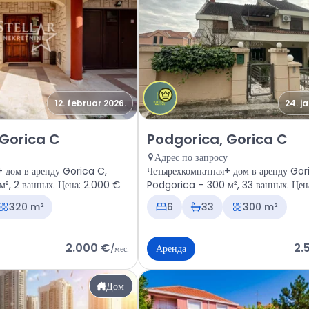
12. februar 2026.
24. j
odgorica, Gorica C
Аренда - Дом Podgorica, Goric
 Gorica C
Podgorica, Gorica C
Адрес по запросу
 дом в аренду Gorica C,
Четырехкомнатная+ дом в аренду Gor
², 2 ванных. Цена: 2.000 €
Podgorica – 300 м², 33 ванных. Цен
320 m²
6
33
300 m²
2.000 €
2.
Аренда
/
мес.
Дом