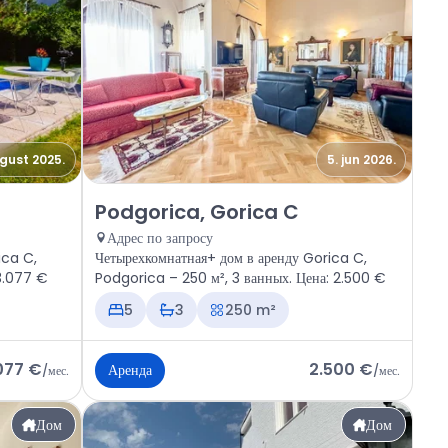
vgust 2025.
5. jun 2026.
a C
Аренда - Дом Podgorica, Gorica C
Podgorica, Gorica C
Адрес по запросу
ica C,
Четырехкомнатная+ дом в аренду Gorica C,
 3.077 €
Podgorica – 250 м², 3 ванных. Цена: 2.500 €
5
3
250 m²
077 €
2.500 €
Аренда
/
мес.
/
мес.
Дом
Дом