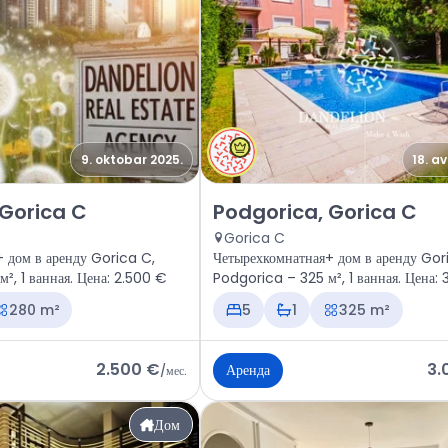
9. oktobar 2025.
18. a
odgorica, Gorica C
Аренда - Дом Podgorica, Goric
 Gorica C
Podgorica, Gorica C
Gorica C
 дом в аренду Gorica C,
Четырехкомнатная+ дом в аренду Gor
², 1 ванная. Цена: 2.500 €
Podgorica – 325 м², 1 ванная. Цена:
280 m²
5
1
325 m²
2.500 €
3.
Аренда
/
мес.
Дом