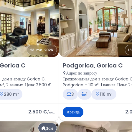
23. maj 2026.
18
odgorica, Gorica C
Аренда - Дом Podgorica, Goric
 Gorica C
Podgorica, Gorica C
Адрес по запросу
 дом в аренду Gorica C,
Трехкомнатная дом в аренду Gorica C
², 2 ванных. Цена: 2.500 €
Podgorica – 110 м², 1 ванная. Цена: 
280 m²
3
1
110 m²
2.500 €
2.
Аренда
/
мес.
Дом