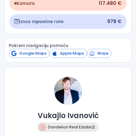
117.480 €
Kamata
978 €
Iznos mjesečne rate
Pokreni navigaciju pomoću
Google Maps
Apple Maps
Waze
Vukajlo
Ivanović
Dandelion Real Estate