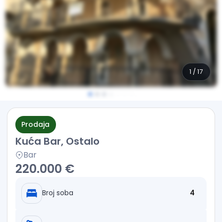
1
/
17
Prodaja
Kuća Bar, Ostalo
Bar
220.000 €
Broj soba
4