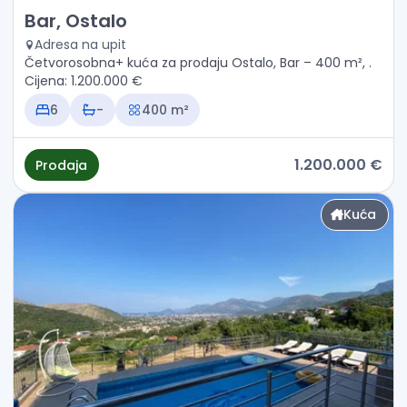
Prodaja - Kuća Bar, Ostalo
Bar, Ostalo
Adresa na upit
Četvorosobna+ kuća za prodaju Ostalo, Bar – 400 m², .
Cijena: 1.200.000 €
6
-
400 m²
1.200.000 €
Prodaja
Kuća