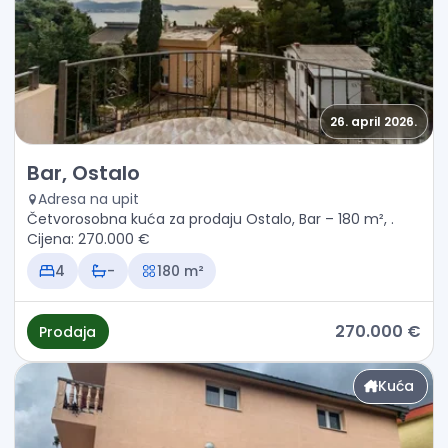
26. april 2026.
Prodaja - Kuća Bar, Ostalo
Bar, Ostalo
Adresa na upit
Četvorosobna kuća za prodaju Ostalo, Bar – 180 m², .
Cijena: 270.000 €
4
-
180 m²
270.000 €
Prodaja
Kuća