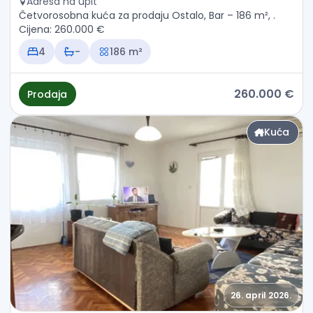
Adresa na upit
Četvorosobna kuća za prodaju Ostalo, Bar – 186 m², .
Cijena: 260.000 €
4
-
186 m²
260.000 €
Prodaja
Kuća
26. april 2026.