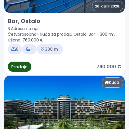
26. april 2026.
Prodaja - Kuća Bar, Ostalo
Bar, Ostalo
Adresa na upit
Četvorosobna+ kuća za prodaju Ostalo, Bar – 300 m², .
Cijena: 760.000 €
6
-
300 m²
760.000 €
Prodaja
Kuća