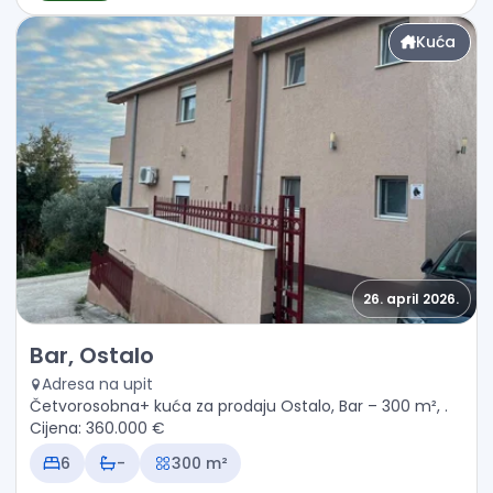
Kuća
26. april 2026.
Prodaja - Kuća Bar, Ostalo
Bar, Ostalo
Adresa na upit
Četvorosobna+ kuća za prodaju Ostalo, Bar – 300 m², .
Cijena: 360.000 €
6
-
300 m²