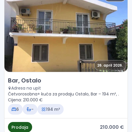
26. april 2026.
Prodaja - Kuća Bar, Ostalo
Bar, Ostalo
Adresa na upit
Četvorosobna+ kuća za prodaju Ostalo, Bar – 194 m², .
Cijena: 210.000 €
6
-
194 m²
210.000 €
Prodaja