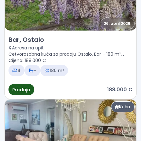
26. april 2026.
Prodaja - Kuća Bar, Ostalo
Bar, Ostalo
Adresa na upit
Četvorosobna kuća za prodaju Ostalo, Bar – 180 m², .
Cijena: 188.000 €
4
-
180 m²
188.000 €
Prodaja
Kuća