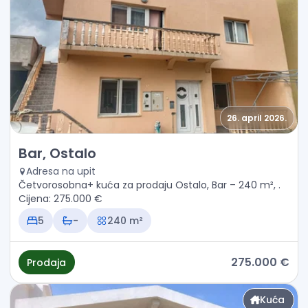
26. april 2026.
Prodaja - Kuća Bar, Ostalo
Bar, Ostalo
Adresa na upit
Četvorosobna+ kuća za prodaju Ostalo, Bar – 240 m², .
Cijena: 275.000 €
5
-
240 m²
275.000 €
Prodaja
Kuća