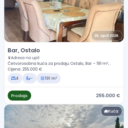
26. april 2026.
Prodaja - Kuća Bar, Ostalo
Bar, Ostalo
Adresa na upit
Četvorosobna kuća za prodaju Ostalo, Bar – 191 m², .
Cijena: 255.000 €
4
-
191 m²
255.000 €
Prodaja
Kuća