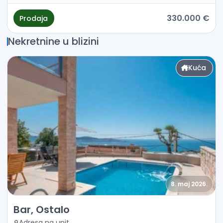
330.000 €
Prodaja
Nekretnine u blizini
Kuća
8. maj 2026.
Prodaja - Kuća Bar, Ostalo
Bar, Ostalo
Adresa na upit