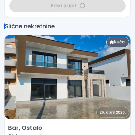
Pošalji upit
Slične nekretnine
Kuća
26. april 2026.
Prodaja - Kuća Bar, Ostalo
Bar, Ostalo