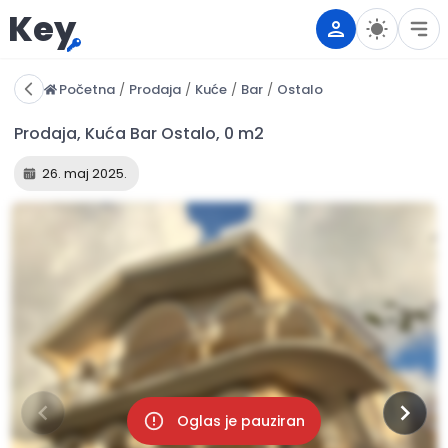
Key
Početna
/
Prodaja
/
Kuće
/
Bar
/
Ostalo
26. maj 2025.
Oglas je pauziran