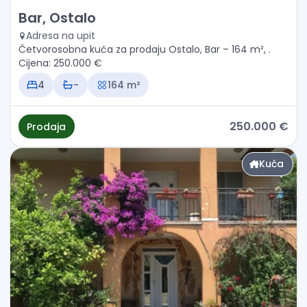
Prodaja - Kuća Bar, Ostalo
Bar, Ostalo
Adresa na upit
Četvorosobna kuća za prodaju Ostalo, Bar – 164 m², .
Cijena: 250.000 €
4
-
164 m²
250.000 €
Prodaja
Kuća