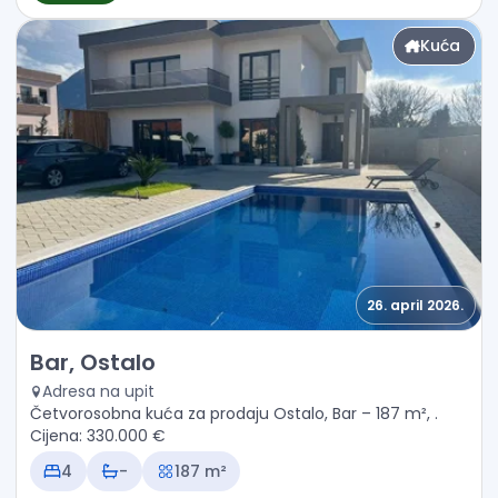
Kuća
26. april 2026.
Prodaja - Kuća Bar, Ostalo
Bar, Ostalo
Adresa na upit
Četvorosobna kuća za prodaju Ostalo, Bar – 187 m², .
Cijena: 330.000 €
4
-
187 m²