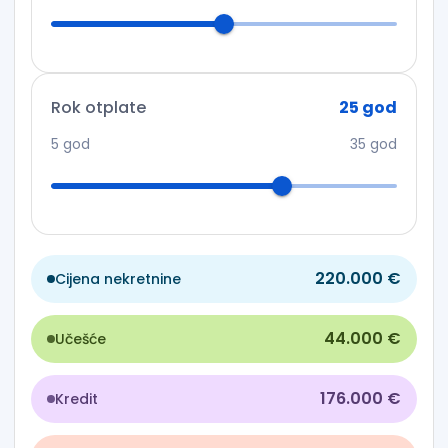
Rok otplate
25
god
5
god
35
god
220.000 €
Cijena nekretnine
44.000 €
Učešće
176.000 €
Kredit