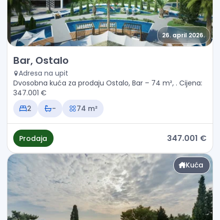
26. april 2026.
Prodaja - Kuća Bar, Ostalo
Bar, Ostalo
Adresa na upit
Dvosobna kuća za prodaju Ostalo, Bar – 74 m², . Cijena:
347.001 €
2
-
74 m²
347.001 €
Prodaja
Kuća