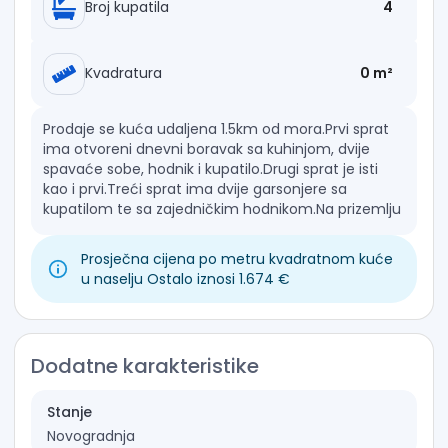
Broj kupatila
4
Kvadratura
0 m²
Prodaje se kuća udaljena 1.5km od mora.Prvi sprat
ima otvoreni dnevni boravak sa kuhinjom, dvije
spavaće sobe, hodnik i kupatilo.Drugi sprat je isti
kao i prvi.Treći sprat ima dvije garsonjere sa
kupatilom te sa zajedničkim hodnikom.Na prizemlju
ima još podrum.
Prosječna cijena po metru kvadratnom kuće
u naselju Ostalo iznosi 1.674 €
Dodatne karakteristike
Stanje
Novogradnja