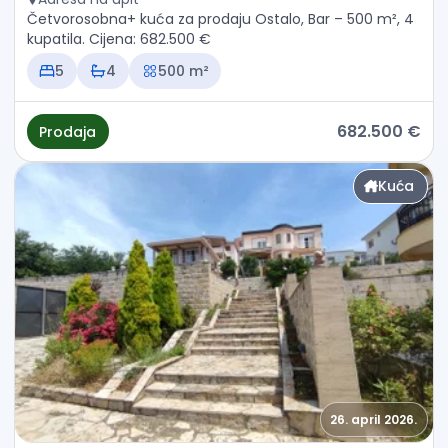
Četvorosobna+ kuća za prodaju Ostalo, Bar – 500 m², 4
kupatila. Cijena: 682.500 €
5
4
500 m²
682.500 €
Prodaja
Kuća
26. april 2026.