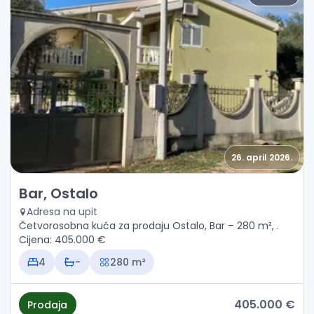
26. april 2026.
Prodaja - Kuća Bar, Ostalo
Bar, Ostalo
Adresa na upit
Četvorosobna kuća za prodaju Ostalo, Bar – 280 m², .
Cijena: 405.000 €
4
-
280 m²
405.000 €
Prodaja