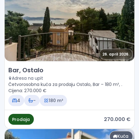
26. april 2026.
Prodaja - Kuća Bar, Ostalo
Bar, Ostalo
Adresa na upit
Četvorosobna kuća za prodaju Ostalo, Bar – 180 m², .
Cijena: 270.000 €
4
-
180 m²
270.000 €
Prodaja
Kuća