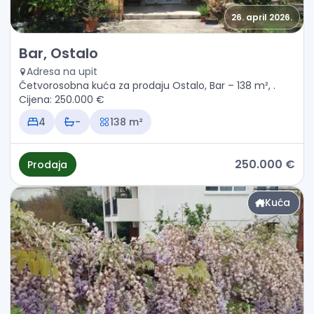
26. april 2026.
Prodaja - Kuća Bar, Ostalo
Bar, Ostalo
Adresa na upit
Četvorosobna kuća za prodaju Ostalo, Bar – 138 m², .
Cijena: 250.000 €
4
-
138 m²
250.000 €
Prodaja
Kuća