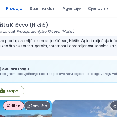
Prodaja
Stan na dan
Agencije
Cjenovnik
šta Kličevo (Nikšić)
a za upit
Prodaja zemljišta Kličevo (Nikšić)
 prodaju zemljišta u naselju Kličevo, Nikšić. Oglasi uključuju infor
 kao što su terasa, garaža, spratnost i opremljenost. Idealno za 
j ovu pretragu
 Telegram obavještenja kada se pojave novi oglasi koji odgovaraju vašo
Mapa
Hitno
Zemljište