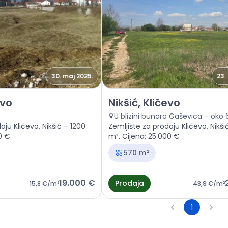
30. maj 2025.
23.
šte Nikšić, Kličevo
Prodaja - Zemljište Nikšić, Klič
evo
Nikšić, Kličevo
U blizini bunara Gaševica – ok
aju Kličevo, Nikšić – 1200
Zemljište za prodaju Kličevo, Nikši
0 €
m². Cijena: 25.000 €
570 m²
19.000 €
Prodaja
15,8 €
/m²
43,9 €
/m²
1