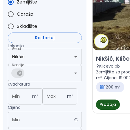
Zemljište
Garaža
Skladište
Restartuj
H
Lokacija
Grad
Prodaja - Zemlji
Nikšić, Klič
Naselje
Klicevo bb
Zemljište za prod
m². Cijena: 19.00
Kvadratura
1200 m²
Min
m²
Max
m²
Prodaja
Cijena
Min
€