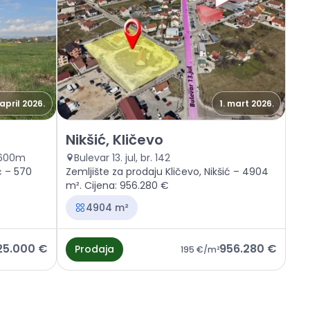
 april 2026.
1. mart 2026.
evo
Prodaja - Zemljište Nikšić, Kličevo
Nikšić, Kličevo
o 600m
Bulevar 13. jul, br. 142
ć – 570
Zemljište za prodaju Kličevo, Nikšić – 4904
m². Cijena: 956.280 €
4904 m²
25.000 €
956.280 €
Prodaja
195 €
/m²