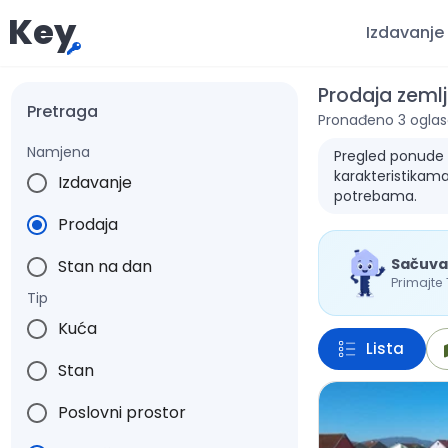
Key
Izdavanje
Prodaja zemlji
Pretraga
Pronađeno 3 oglas
Namjena
Pregled ponude za
karakteristikama
Izdavanje
potrebama.
Prodaja
Sačuva
Stan na dan
Primajte
Tip
Kuća
Lista
Stan
Poslovni prostor