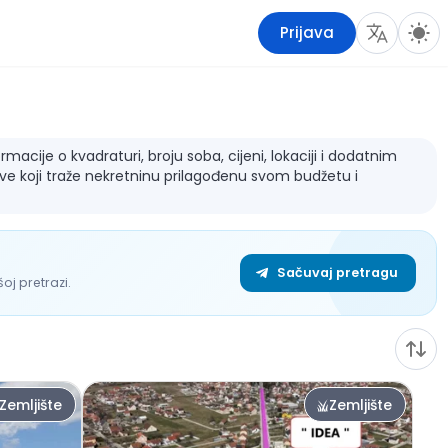
Prijava
macije o kvadraturi, broju soba, cijeni, lokaciji i dodatnim
sve koji traže nekretninu prilagođenu svom budžetu i
Sačuvaj pretragu
j pretrazi.
Zemljište
Zemljište