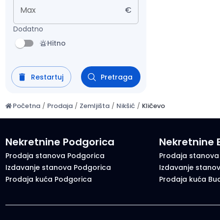
Max
€
Dodatno
Hitno
Restartuj
Pretraga
Početna
/
Prodaja
/
Zemljišta
/
Nikšić
/
Kličevo
Nekretnine Podgorica
Nekretnine
Prodaja stanova Podgorica
Prodaja stanova
Izdavanje stanova Podgorica
Izdavanje stano
Prodaja kuća Podgorica
Prodaja kuća Bu