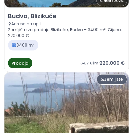
5. mart 2026.
Prodaja - Zemljište Budva, Blizikuće
Budva, Blizikuće
Adresa na upit
Zemljište za prodaju Blizikuće, Budva – 3400 m². Cijena:
220.000 €
3400 m²
220.000 €
Prodaja
64,7 €
/m²
Zemljište