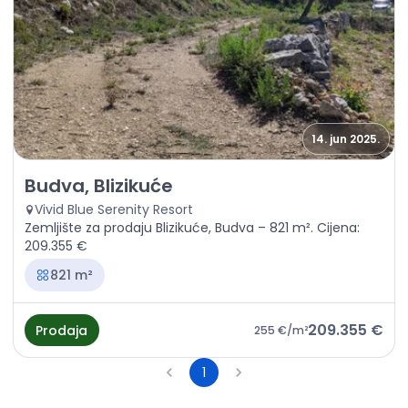
14. jun 2025.
Prodaja - Zemljište Budva, Blizikuće
Budva, Blizikuće
Vivid Blue Serenity Resort
Zemljište za prodaju Blizikuće, Budva – 821 m². Cijena:
209.355 €
821 m²
209.355 €
Prodaja
255 €
/m²
1