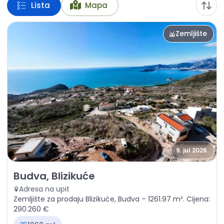
Lista
Mapa
Zemljište
9. jul 2026.
Prodaja - Zemljište Budva, Blizikuće
Budva, Blizikuće
Adresa na upit
Zemljište za prodaju Blizikuće, Budva – 1261.97 m². Cijena:
290.260 €