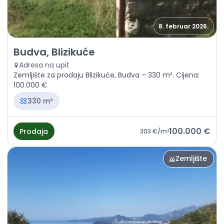
8. februar 2026.
Prodaja - Zemljište Budva, Blizikuće
Budva, Blizikuće
Adresa na upit
Zemljište za prodaju Blizikuće, Budva – 330 m². Cijena:
100.000 €
330 m²
100.000 €
Prodaja
303 €
/m²
Zemljište