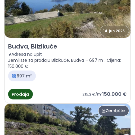
14. jun 2025.
Prodaja - Zemljište Budva, Blizikuće
Budva, Blizikuće
Adresa na upit
Zemljište za prodaju Blizikuće, Budva – 697 m². Cijena:
150.000 €
697 m²
150.000 €
Prodaja
215,2 €
/m²
Zemljište