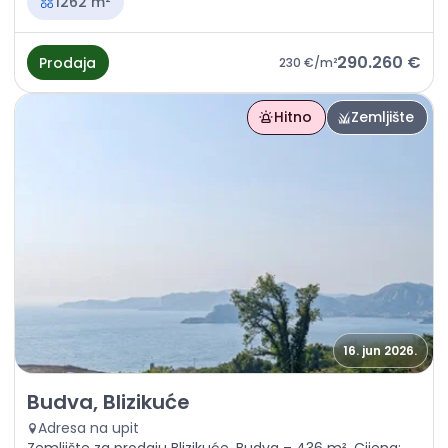
1262 m²
290.260 €
Prodaja
230 €
/m²
Hitno
Zemljište
16. jun 2026.
Prodaja - Zemljište Budva, Blizikuće
Budva, Blizikuće
Adresa na upit