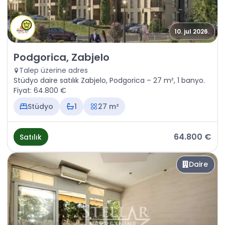
10. jul 2026.
Satılık - Daire Podgorica, Zabjelo
Podgorica, Zabjelo
Talep üzerine adres
Stüdyo daire satılık Zabjelo, Podgorica – 27 m², 1 banyo.
Fiyat: 64.800 €
Stüdyo
1
27 m²
64.800 €
Satılık
Daire