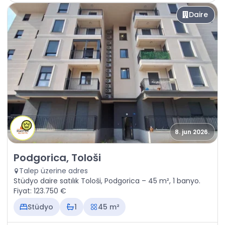
Daire
8. jun 2026.
Satılık - Daire Podgorica, Tološi
Podgorica, Tološi
Talep üzerine adres
Stüdyo daire satılık Tološi, Podgorica – 45 m², 1 banyo.
Fiyat: 123.750 €
Stüdyo
1
45 m²