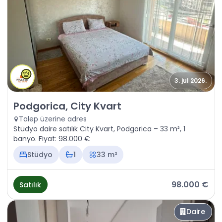
3. jul 2026.
Satılık - Daire Podgorica, City Kvart
Podgorica, City Kvart
Talep üzerine adres
Stüdyo daire satılık City Kvart, Podgorica – 33 m², 1
banyo. Fiyat: 98.000 €
Stüdyo
1
33 m²
98.000 €
Satılık
Daire