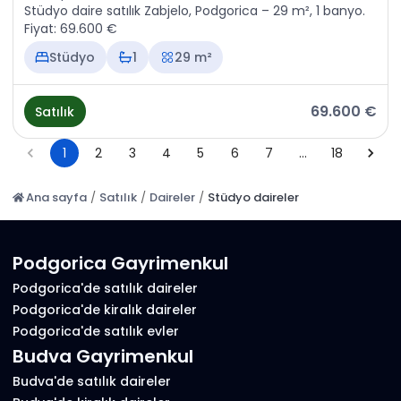
Stüdyo daire satılık Zabjelo, Podgorica – 29 m², 1 banyo.
Fiyat: 69.600 €
Stüdyo
1
29 m²
69.600 €
Satılık
1
2
3
4
5
6
7
…
18
Ana sayfa
/
Satılık
/
Daireler
/
Stüdyo daireler
Podgorica Gayrimenkul
Podgorica'de satılık daireler
Podgorica'de kiralık daireler
Podgorica'de satılık evler
Budva Gayrimenkul
Budva'de satılık daireler