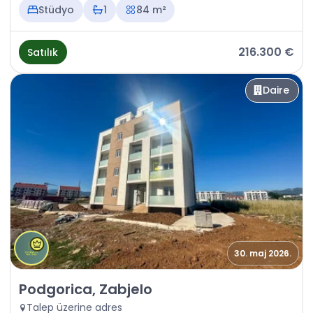
Stüdyo
1
84 m²
216.300 €
Satılık
Daire
30. maj 2026.
Satılık - Daire Podgorica, Zabjelo
Podgorica, Zabjelo
Talep üzerine adres