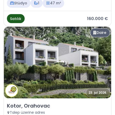
Stüdyo
1
47 m²
160.000 €
Satılık
Daire
23. jul 2026.
Satılık - Daire Kotor, Orahovac
Kotor, Orahovac
Talep üzerine adres