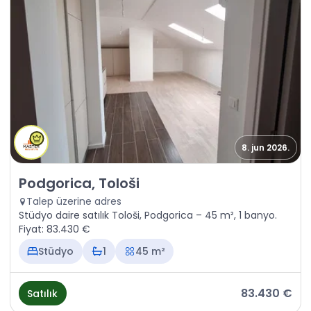
8. jun 2026.
Satılık - Daire Podgorica, Tološi
Podgorica, Tološi
Talep üzerine adres
Stüdyo daire satılık Tološi, Podgorica – 45 m², 1 banyo.
Fiyat: 83.430 €
Stüdyo
1
45 m²
83.430 €
Satılık