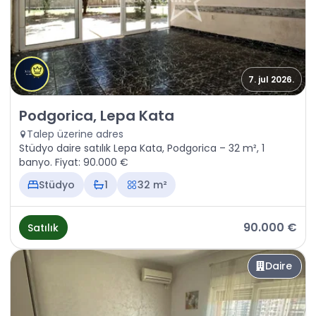
7. jul 2026.
Satılık - Daire Podgorica, Lepa Kata
Podgorica, Lepa Kata
Talep üzerine adres
Stüdyo daire satılık Lepa Kata, Podgorica – 32 m², 1
banyo. Fiyat: 90.000 €
Stüdyo
1
32 m²
90.000 €
Satılık
Daire