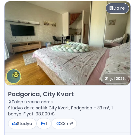
Daire
21. jul 2026.
Satılık - Daire Podgorica, City Kvart
Podgorica, City Kvart
Talep üzerine adres
Stüdyo daire satılık City Kvart, Podgorica – 33 m², 1
banyo. Fiyat: 98.000 €
Stüdyo
1
33 m²