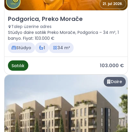
21. jul 2026.
Satılık - Daire Podgorica, Preko Morače
Podgorica, Preko Morače
Talep üzerine adres
Stüdyo daire satılık Preko Morače, Podgorica – 34 m², 1
banyo. Fiyat: 103.000 €
Stüdyo
1
34 m²
103.000 €
Satılık
Daire