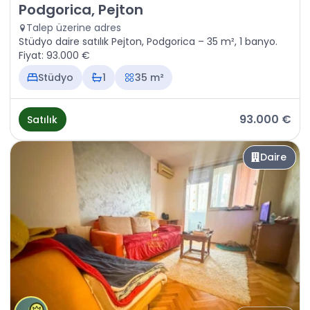
Satılık - Daire Podgorica, Pejton
Podgorica, Pejton
Talep üzerine adres
Stüdyo daire satılık Pejton, Podgorica – 35 m², 1 banyo.
Fiyat: 93.000 €
Stüdyo
1
35 m²
93.000 €
Satılık
Daire