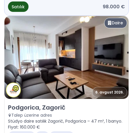
98.000 €
Satılık
Daire
6. avgust 2026.
Satılık - Daire Podgorica, Zagorič
Podgorica, Zagorič
Talep üzerine adres
Stüdyo daire satılık Zagorič, Podgorica – 47 m², 1 banyo.
Fiyat: 160.000 €