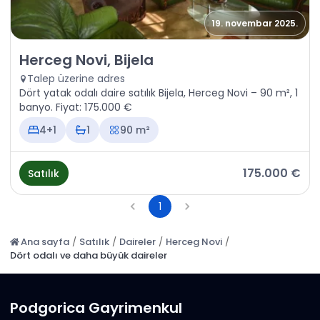
19. novembar 2025.
Satılık - Daire Herceg Novi, Bijela
Herceg Novi, Bijela
Talep üzerine adres
Dört yatak odalı daire satılık Bijela, Herceg Novi – 90 m², 1
banyo. Fiyat: 175.000 €
4+1
1
90 m²
175.000 €
Satılık
1
Ana sayfa
/
Satılık
/
Daireler
/
Herceg Novi
/
Dört odalı ve daha büyük daireler
Podgorica Gayrimenkul