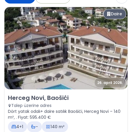
Daire
26. april 2026.
Satılık - Daire Herceg Novi, Baošići
Herceg Novi, Baošići
Talep üzerine adres
Dört yatak odalı+ daire satılık Baošići, Herceg Novi – 140
m², . Fiyat: 595.400 €
4+1
-
140 m²