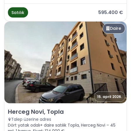
595.400 €
Satılık
Daire
15. april 2026.
Satılık - Daire Herceg Novi, Topla
Herceg Novi, Topla
Talep üzerine adres
Dört yatak odalı+ daire satılık Topla, Herceg Novi – 45