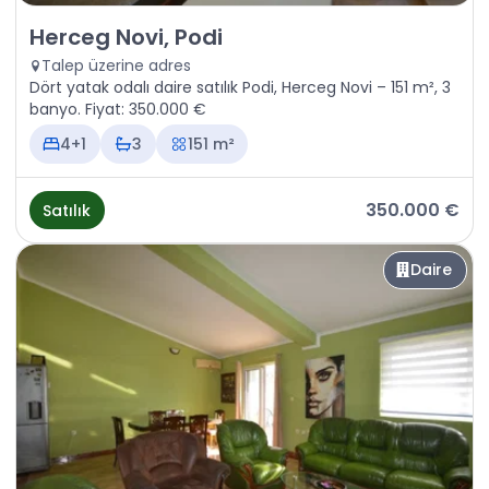
Satılık - Daire Herceg Novi, Podi
Herceg Novi, Podi
Talep üzerine adres
Dört yatak odalı daire satılık Podi, Herceg Novi – 151 m², 3
banyo. Fiyat: 350.000 €
4+1
3
151 m²
350.000 €
Satılık
Daire