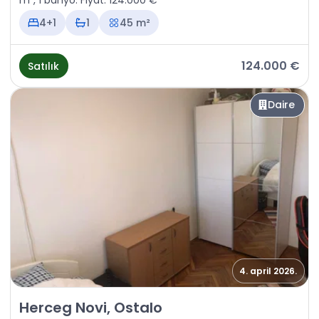
m², 1 banyo. Fiyat: 124.000 €
4+1
1
45 m²
124.000 €
Satılık
Daire
4. april 2026.
Satılık - Daire Herceg Novi, Ostalo
Herceg Novi, Ostalo