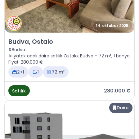
14. oktobar 2025.
Satılık - Daire Budva, Ostalo
Budva, Ostalo
Budva
İki yatak odalı daire satılık Ostalo, Budva – 72 m², 1 banyo.
Fiyat: 280.000 €
2+1
1
72 m²
280.000 €
Satılık
Daire