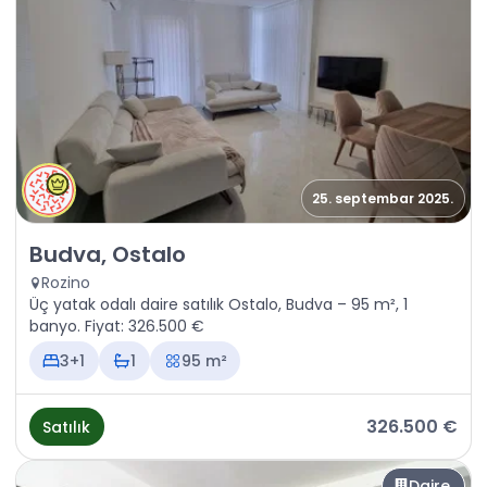
25. septembar 2025.
Satılık - Daire Budva, Ostalo
Budva, Ostalo
Rozino
Üç yatak odalı daire satılık Ostalo, Budva – 95 m², 1
banyo. Fiyat: 326.500 €
3+1
1
95 m²
326.500 €
Satılık
Daire