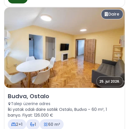
Daire
25. jul 2026.
Satılık - Daire Budva, Ostalo
Budva, Ostalo
Talep üzerine adres
İki yatak odalı daire satılık Ostalo, Budva – 60 m², 1
banyo. Fiyat: 126.000 €
2+1
1
60 m²