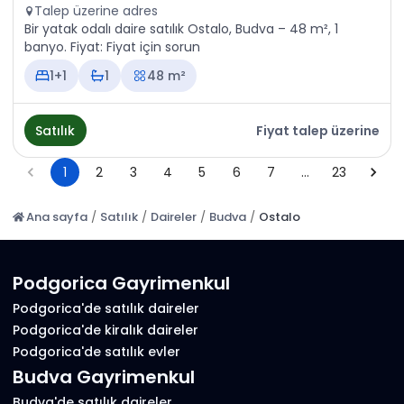
Talep üzerine adres
Bir yatak odalı daire satılık Ostalo, Budva – 48 m², 1
banyo. Fiyat: Fiyat için sorun
1+1
1
48 m²
Satılık
Fiyat talep üzerine
1
2
3
4
5
6
7
…
23
Ana sayfa
/
Satılık
/
Daireler
/
Budva
/
Ostalo
Podgorica Gayrimenkul
Podgorica'de satılık daireler
Podgorica'de kiralık daireler
Podgorica'de satılık evler
Budva Gayrimenkul
Budva'de satılık daireler