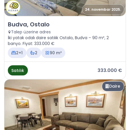
24. novembar 2025.
Satılık - Daire Budva, Ostalo
Budva, Ostalo
Talep üzerine adres
İki yatak odalı daire satılık Ostalo, Budva – 90 m², 2
banyo. Fiyat: 333.000 €
2+1
2
90 m²
333.000 €
Satılık
Daire