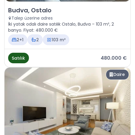
Satılık - Daire Budva, Ostalo
Budva, Ostalo
Talep üzerine adres
İki yatak odalı daire satılık Ostalo, Budva – 103 m², 2
banyo. Fiyat: 480.000 €
2+1
2
103 m²
480.000 €
Satılık
Daire