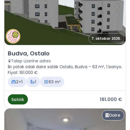
7. oktobar 2025.
Satılık - Daire Budva, Ostalo
Budva, Ostalo
Talep üzerine adres
İki yatak odalı daire satılık Ostalo, Budva – 63 m², 1 banyo.
Fiyat: 161.000 €
2+1
1
63 m²
161.000 €
Satılık
Daire