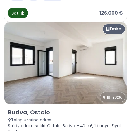
126.000 €
Satılık
Daire
8. jul 2026.
Satılık - Daire Budva, Ostalo
Budva, Ostalo
Talep üzerine adres
Stüdyo daire satılık Ostalo, Budva – 42 m², 1 banyo. Fiyat: