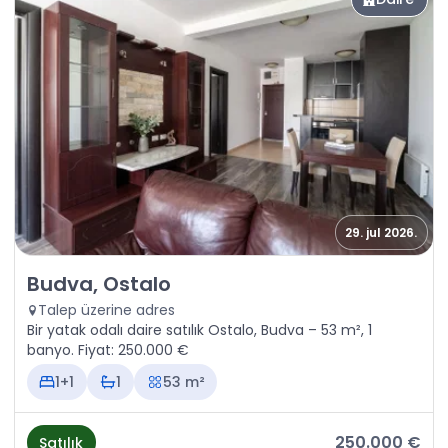
29. jul 2026.
Satılık - Daire Budva, Ostalo
Budva, Ostalo
Talep üzerine adres
Bir yatak odalı daire satılık Ostalo, Budva – 53 m², 1
banyo. Fiyat: 250.000 €
1+1
1
53 m²
250.000 €
Satılık