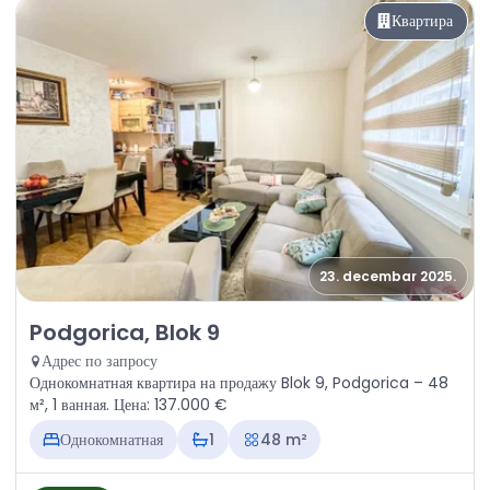
Квартира
23. decembar 2025.
Продажа - Квартира Podgorica, Blok 9
Podgorica, Blok 9
Адрес по запросу
Однокомнатная квартира на продажу Blok 9, Podgorica – 48
м², 1 ванная. Цена: 137.000 €
Однокомнатная
1
48 m²