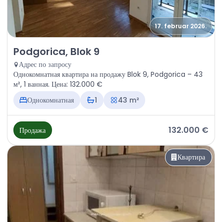
17. februar 2026.
Продажа - Квартира Podgorica, Blok 9
Podgorica, Blok 9
Адрес по запросу
Однокомнатная квартира на продажу Blok 9, Podgorica – 43
м², 1 ванная. Цена: 132.000 €
Однокомнатная
1
43 m²
132.000 €
Продажа
Квартира