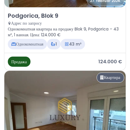
27. februar 2026.
Продажа - Квартира Podgorica, Blok 9
Podgorica, Blok 9
Адрес по запросу
Однокомнатная квартира на продажу Blok 9, Podgorica – 43
м², 1 ванная. Цена: 124.000 €
Однокомнатная
1
43 m²
124.000 €
Продажа
Квартира