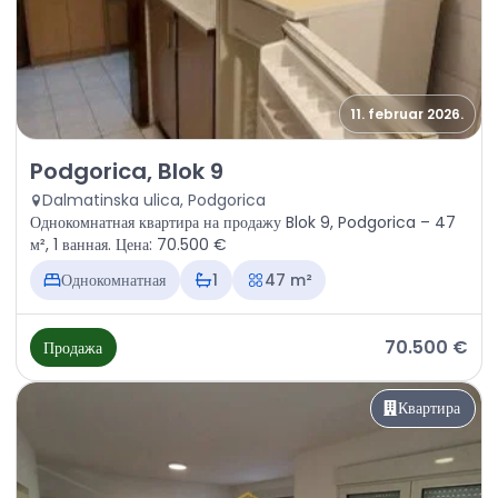
11. februar 2026.
Продажа - Квартира Podgorica, Blok 9
Podgorica, Blok 9
Dalmatinska ulica, Podgorica
Однокомнатная квартира на продажу Blok 9, Podgorica – 47
м², 1 ванная. Цена: 70.500 €
Однокомнатная
1
47 m²
70.500 €
Продажа
Квартира