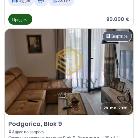
Студия
1
28 m²
90.000 €
Продажа
Квартира
29. maj 2026.
Продажа - Квартира Podgorica, Blok 9
Podgorica, Blok 9
Адрес по запросу