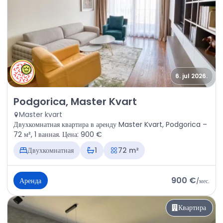
6. jul 2026.
Аренда - Квартира Podgorica, Master Kvart
Podgorica, Master Kvart
Master kvart
Двухкомнатная квартира в аренду Master Kvart, Podgorica –
72 м², 1 ванная. Цена: 900 €
Двухкомнатная
1
72 m²
900 €
Аренда
/
мес.
Квартира