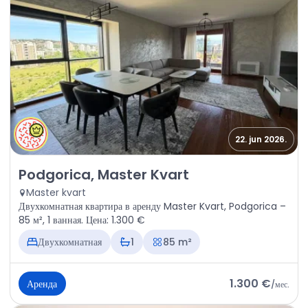
22. jun 2026.
Аренда - Квартира Podgorica, Master Kvart
Podgorica, Master Kvart
Master kvart
Двухкомнатная квартира в аренду Master Kvart, Podgorica –
85 м², 1 ванная. Цена: 1.300 €
Двухкомнатная
1
85 m²
1.300 €
Аренда
/
мес.