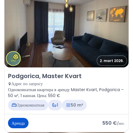
2. mart 2026.
Аренда - Квартира Podgorica, Master Kvart
Podgorica, Master Kvart
Адрес по запросу
Однокомнатная квартира в аренду Master Kvart, Podgorica –
50 м², 1 ванная. Цена: 550 €
Однокомнатная
1
50 m²
550 €
Аренда
/
мес.