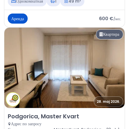
Однокомнатная
1
49 m²
600 €
Аренда
/
мес.
Квартира
28. maj 2026.
Аренда - Квартира Podgorica, Master Kvart
Podgorica, Master Kvart
Адрес по запросу