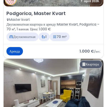
7. april 2026.
Аренда - Квартира Podgorica, Master Kvart
Podgorica, Master Kvart
Master kvart
Двухкомнатная квартира в аренду Master Kvart, Podgorica –
70 м², 1 ванная. Цена: 1.000 €
Двухкомнатная
1
70 m²
1.000 €
Аренда
/
мес.
Квартира