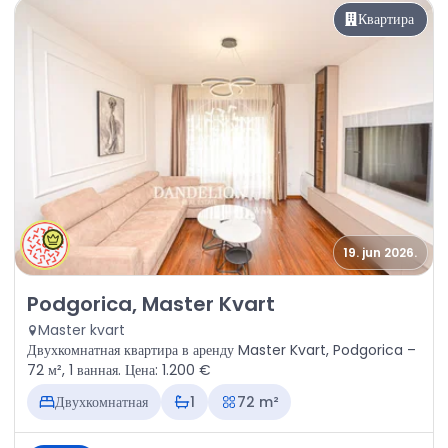
Квартира
19. jun 2026.
Аренда - Квартира Podgorica, Master Kvart
Podgorica, Master Kvart
Master kvart
Двухкомнатная квартира в аренду Master Kvart, Podgorica –
72 м², 1 ванная. Цена: 1.200 €
Двухкомнатная
1
72 m²