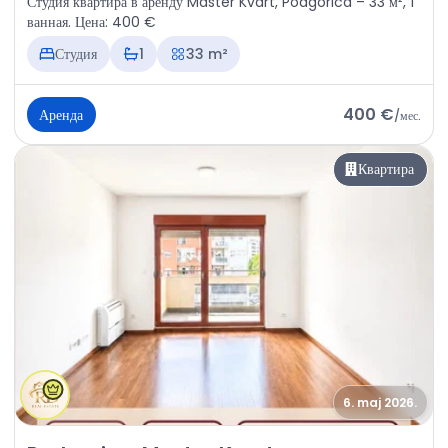
Студия квартира в аренду Master Kvart, Podgorica – 33 м², 1
ванная. Цена: 400 €
Студия
1
33 m²
400 €
Аренда
/
мес.
Квартира
6. maj 2026.