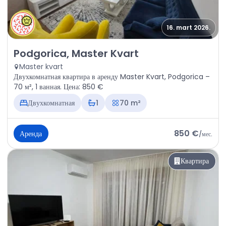
16. mart 2026.
Аренда - Квартира Podgorica, Master Kvart
Podgorica, Master Kvart
Master kvart
Двухкомнатная квартира в аренду Master Kvart, Podgorica –
70 м², 1 ванная. Цена: 850 €
Двухкомнатная
1
70 m²
850 €
Аренда
/
мес.
Квартира