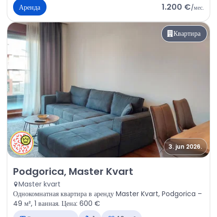
1.200 €
Аренда
/
мес.
Квартира
3. jun 2026.
Аренда - Квартира Podgorica, Master Kvart
Podgorica, Master Kvart
Master kvart
Однокомнатная квартира в аренду Master Kvart, Podgorica –
49 м², 1 ванная. Цена: 600 €