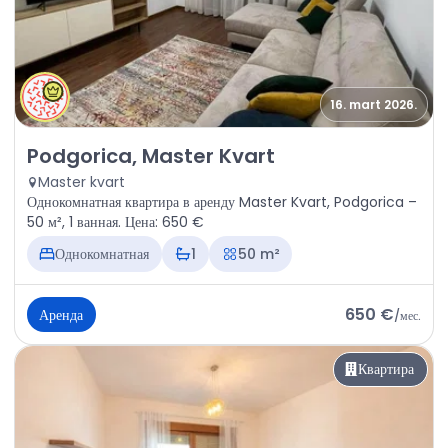
16. mart 2026.
Аренда - Квартира Podgorica, Master Kvart
Podgorica, Master Kvart
Master kvart
Однокомнатная квартира в аренду Master Kvart, Podgorica –
50 м², 1 ванная. Цена: 650 €
Однокомнатная
1
50 m²
650 €
Аренда
/
мес.
Квартира