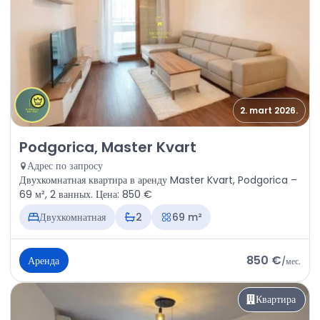
2. mart 2026.
Аренда - Квартира Podgorica, Master Kvart
Podgorica, Master Kvart
Адрес по запросу
Двухкомнатная квартира в аренду Master Kvart, Podgorica –
69 м², 2 ванных. Цена: 850 €
Двухкомнатная
2
69 m²
850 €
Аренда
/
мес.
Квартира