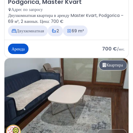
Аренда - Квартира Podgorica, Master Kvart
Podgorica, Master Kvart
Адрес по запросу
Двухкомнатная квартира в аренду Master Kvart, Podgorica –
69 м², 2 ванных. Цена: 700 €
Двухкомнатная
2
69 m²
700 €
Аренда
/
мес.
Квартира