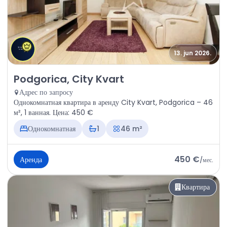
13. jun 2026.
Аренда - Квартира Podgorica, City Kvart
Podgorica, City Kvart
Адрес по запросу
Однокомнатная квартира в аренду City Kvart, Podgorica – 46
м², 1 ванная. Цена: 450 €
Однокомнатная
1
46 m²
450 €
Аренда
/
мес.
Квартира