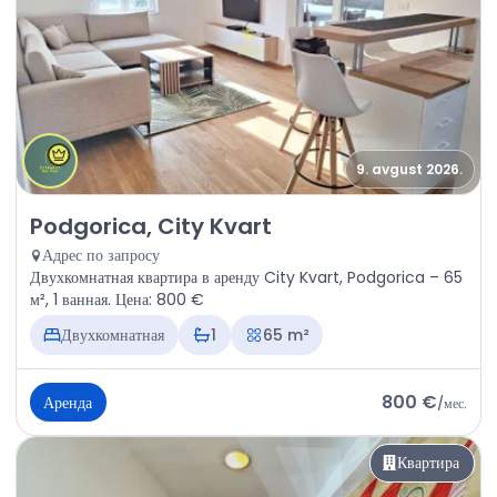
9. avgust 2026.
Аренда - Квартира Podgorica, City Kvart
Podgorica, City Kvart
Адрес по запросу
Двухкомнатная квартира в аренду City Kvart, Podgorica – 65
м², 1 ванная. Цена: 800 €
Двухкомнатная
1
65 m²
800 €
Аренда
/
мес.
Квартира