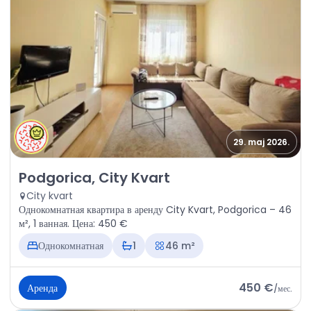
29. maj 2026.
Аренда - Квартира Podgorica, City Kvart
Podgorica, City Kvart
City kvart
Однокомнатная квартира в аренду City Kvart, Podgorica – 46
м², 1 ванная. Цена: 450 €
Однокомнатная
1
46 m²
450 €
Аренда
/
мес.