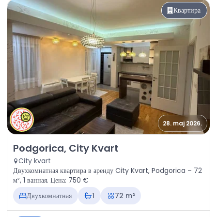
Квартира
28. maj 2026.
Аренда - Квартира Podgorica, City Kvart
Podgorica, City Kvart
City kvart
Двухкомнатная квартира в аренду City Kvart, Podgorica – 72
м², 1 ванная. Цена: 750 €
Двухкомнатная
1
72 m²