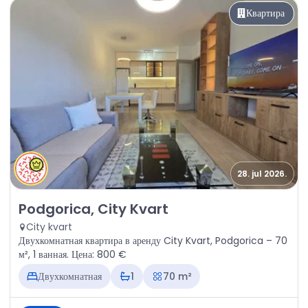
Квартира
28. jul 2026.
Аренда - Квартира Podgorica, City Kvart
Podgorica, City Kvart
City kvart
Двухкомнатная квартира в аренду City Kvart, Podgorica – 70
м², 1 ванная. Цена: 800 €
Двухкомнатная
1
70 m²