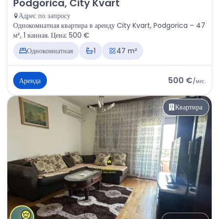
Аренда - Квартира Podgorica, City Kvart
Podgorica, City Kvart
Адрес по запросу
Однокомнатная квартира в аренду City Kvart, Podgorica – 47
м², 1 ванная. Цена: 500 €
Однокомнатная
1
47 m²
500 €
Аренда
/
мес.
Квартира