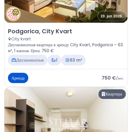
23. jun 2026.
Аренда - Квартира Podgorica, City Kvart
Podgorica, City Kvart
City kvart
Двухкомнатная квартира в аренду City Kvart, Podgorica – 63
м², 1 ванная. Цена: 750 €
Двухкомнатная
1
63 m²
750 €
Аренда
/
мес.
Квартира