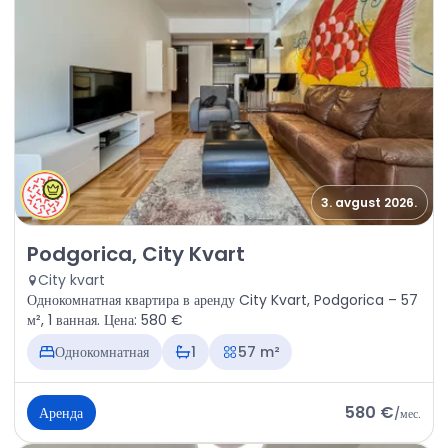
3. avgust 2026.
Аренда - Квартира Podgorica, City Kvart
Podgorica, City Kvart
City kvart
Однокомнатная квартира в аренду City Kvart, Podgorica – 57
м², 1 ванная. Цена: 580 €
Однокомнатная
1
57 m²
580 €
Аренда
/
мес.