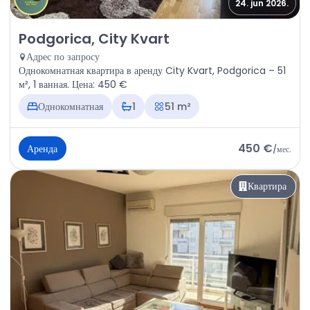
24. jun 2026.
Аренда - Квартира Podgorica, City Kvart
Podgorica, City Kvart
Адрес по запросу
Однокомнатная квартира в аренду City Kvart, Podgorica – 51
м², 1 ванная. Цена: 450 €
Однокомнатная
1
51 m²
450 €
Аренда
/
мес.
Квартира