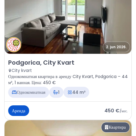
2. jun 2026.
Аренда - Квартира Podgorica, City Kvart
Podgorica, City Kvart
City kvart
Однокомнатная квартира в аренду City Kvart, Podgorica – 44
м², 1 ванная. Цена: 450 €
Однокомнатная
1
44 m²
450 €
Аренда
/
мес.
Квартира