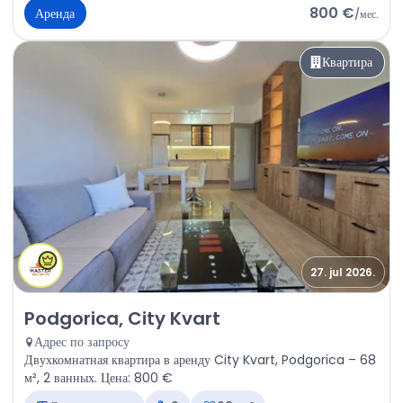
800 €
Аренда
/
мес.
Квартира
27. jul 2026.
Аренда - Квартира Podgorica, City Kvart
Podgorica, City Kvart
Адрес по запросу
Двухкомнатная квартира в аренду City Kvart, Podgorica – 68
м², 2 ванных. Цена: 800 €