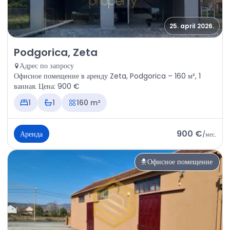
25. april 2026.
Аренда - Офисное помещение Podgorica, Zeta
Podgorica, Zeta
Адрес по запросу
Офисное помещение в аренду Zeta, Podgorica – 160 м², 1
ванная. Цена: 900 €
1
1
160 m²
900 €
Аренда
/
мес.
Офисное помещение