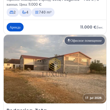
ванных. Цена: 11.000 €
2
4
740 m²
11.000 €
Аренда
/
мес.
Офисное помещение
17. jul 2026.
Аренда - Офисное помещение Podgorica, Zeta