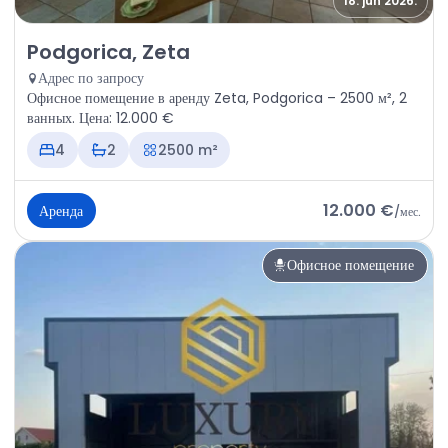
18. jun 2026.
Аренда - Офисное помещение Podgorica, Zeta
Podgorica, Zeta
Адрес по запросу
Офисное помещение в аренду Zeta, Podgorica – 2500 м², 2
ванных. Цена: 12.000 €
4
2
2500 m²
12.000 €
Аренда
/
мес.
Офисное помещение