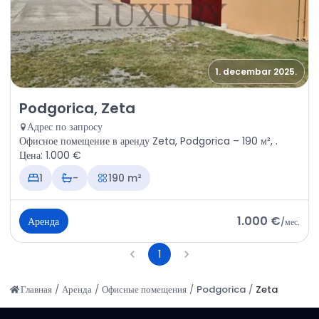
1. decembar 2025.
Аренда - Офисное помещение Podgorica, Zeta
Podgorica, Zeta
Адрес по запросу
Офисное помещение в аренду Zeta, Podgorica – 190 м², .
Цена: 1.000 €
1
-
190 m²
1.000 €
Аренда
/
мес.
1
Главная
/
Аренда
/
Офисные помещения
/
Podgorica
/
Zeta