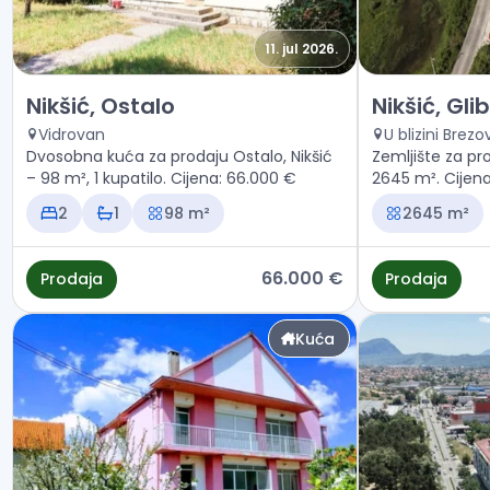
11. jul 2026.
Prodaja - Kuća Nikšić, Ostalo
Prodaja - Zeml
Nikšić, Ostalo
Nikšić, Gl
Vidrovan
U blizini Bre
Dvosobna kuća za prodaju Ostalo, Nikšić
Zemljište za pro
– 98 m², 1 kupatilo. Cijena: 66.000 €
2645 m². Cijen
2
1
98 m²
2645 m²
66.000 €
Prodaja
Prodaja
Kuća