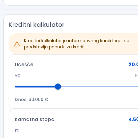
📲 +382 67 85 55 88
📲 +382 67 33 73 72
🌐 www.matnekretnine.me
Kreditni kalkulator
📩 Pozovite nas i zakažite obilazak – savršen dom za miran
Kreditni kalkulator je informativnog karaktera i ne
predstavlja ponudu za kredit.
Učešće
20.
5%
Iznos
:
30.000 €
Kamatna stopa
4.5
1%