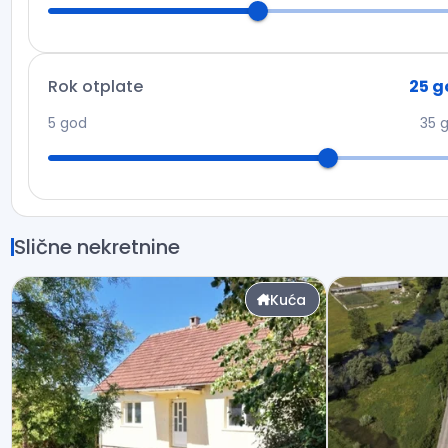
Rok otplate
25
g
5
god
35
Slične nekretnine
Kuća