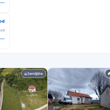
od
god
Zemljište