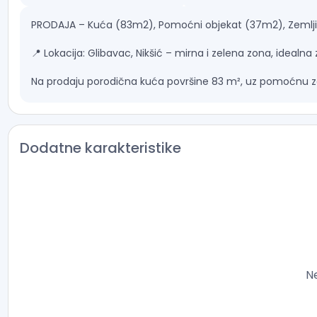
PRODAJA – Kuća (83m2), Pomoćni objekat (37m2), Zemljišt
📍 Lokacija: Glibavac, Nikšić – mirna i zelena zona, idealna z
Na prodaju porodična kuća površine 83 m², uz pomoćnu z
Ova nekretnina predstavlja savršen spoj udobnog života i 
📐 Struktura kuće:
Dodatne karakteristike
Prizemlje: vinski podrum
Sprat: hodnik, dvije velike prostorije, dnevni boravak, kuhin
🏠 Dodatni objekat: pomoćna zgrada površine 37 m² – ideal
🌳 Površina zemljišta: 10.283 m²
Izlaz na izvorište vode
Gradski vodovod
Hortikulturalno uređena okućnica koja pruža privatnost, mir
N
💰 Cijena: 150.000 €
📞 Kontakt: