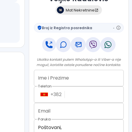
Mat Nekretnine
Broj iz Registra posrednika
-
Ukoliko kontakt putem WhatsApp-a ili Viber-a nije
moguć, koristite ostale ponuđene načine kontakta.
Ime i Prezime
Telefon
+
382
Email
Poruka