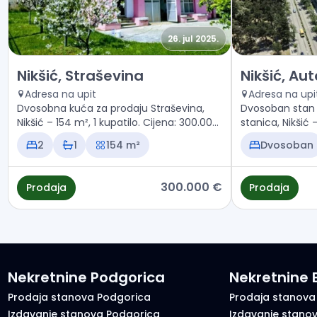
26. jul 2025.
Prodaja - Kuća Nikšić, Straševina
Prodaja - Sta
Nikšić, Straševina
Nikšić, Au
Adresa na upit
Adresa na upi
Dvosobna kuća za prodaju Straševina,
Dvosoban stan 
Nikšić – 154 m², 1 kupatilo. Cijena: 300.000
stanica, Nikšić –
€
138.600 €
2
1
154 m²
Dvosoban
300.000 €
Prodaja
Prodaja
Nekretnine Podgorica
Nekretnine
Prodaja stanova Podgorica
Prodaja stanova
Izdavanje stanova Podgorica
Izdavanje stano