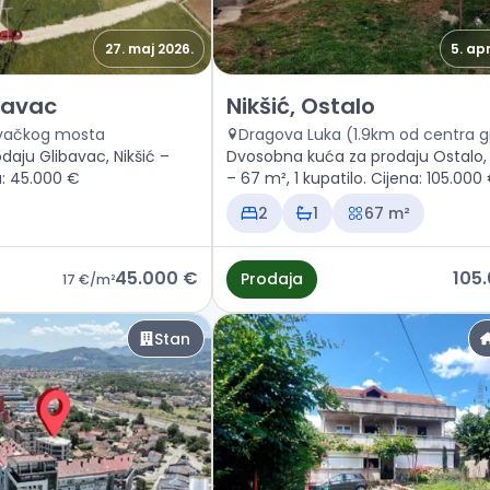
27. maj 2026.
5. apr
jište Nikšić, Glibavac
Prodaja - Kuća Nikšić, Ostalo
ibavac
Nikšić, Ostalo
zovačkog mosta
Dragova Luka (1.9km od centra 
daju Glibavac, Nikšić –
Dvosobna kuća za prodaju Ostalo, 
a: 45.000 €
– 67 m², 1 kupatilo. Cijena: 105.000
2
1
67 m²
45.000 €
105
Prodaja
17 €
/m²
Stan