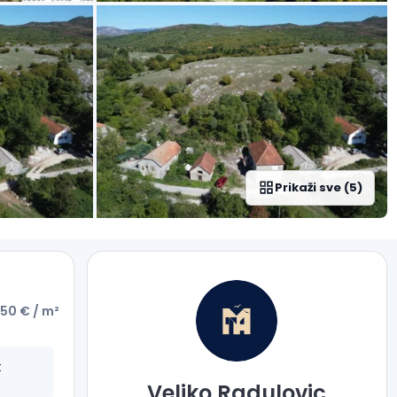
Prikaži sve
(
5
)
250 €
/ m²
t
Veljko
Radulovic