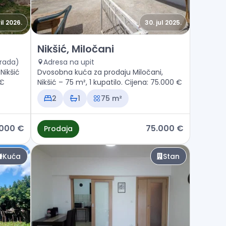
il 2026.
30. jul 2025.
Prodaja - Kuća Nikšić, Miločani
Nikšić, Miločani
grada)
Adresa na upit
Nikšić
Dvosobna kuća za prodaju Miločani,
 €
Nikšić – 75 m², 1 kupatilo. Cijena: 75.000 €
2
1
75 m²
.000 €
75.000 €
Prodaja
Kuća
Stan