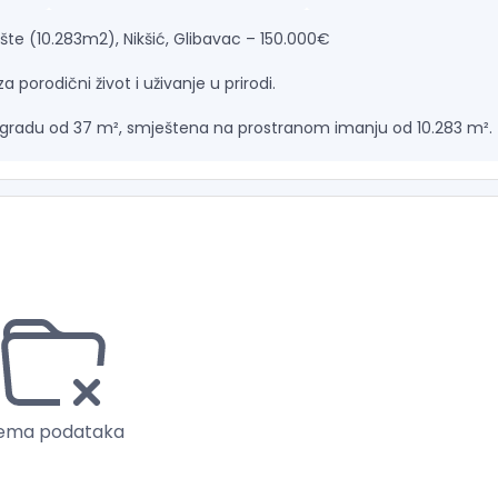
e (10.283m2), Nikšić, Glibavac – 150.000€
a porodični život i uživanje u prirodi.
gradu od 37 m², smještena na prostranom imanju od 10.283 m².
prirodnog okruženja.
ja i ostava
na za radionicu, skladište ili apartmanski prostor.
 i estetiku
ema podataka