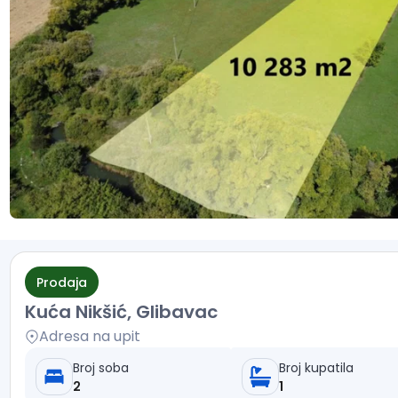
Prodaja
Kuća Nikšić, Glibavac
Adresa na upit
Broj soba
Broj kupatila
2
1