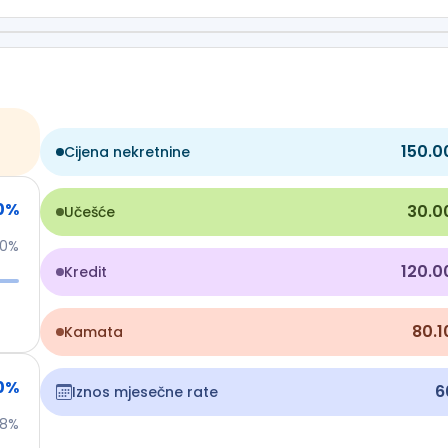
 porodični život!
150.0
Cijena nekretnine
0
%
30.0
Učešće
50%
120.0
Kredit
80.1
Kamata
0
%
6
Iznos mjesečne rate
8%