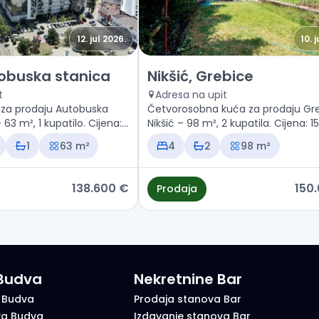
12. jul 2026.
10. 
n Nikšić, Autobuska stanica
Prodaja - Kuća Nikšić, Grebice
tobuska stanica
Nikšić, Grebice
t
Adresa na upit
za prodaju Autobuska
Četvorosobna kuća za prodaju Gre
 63 m², 1 kupatilo. Cijena:
Nikšić – 98 m², 2 kupatila. Cijena: 1
€
1
63 m²
4
2
98 m²
138.600 €
150
Prodaja
 Budva
Nekretnine Bar
 Budva
Prodaja stanova Bar
va Budva
Izdavanje stanova Bar