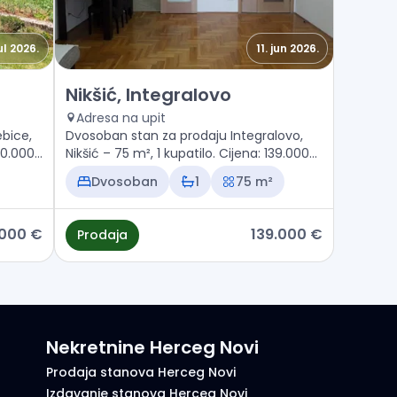
jul 2026.
11. jun 2026.
Prodaja - Stan Nikšić, Integralovo
Nikšić, Integralovo
Adresa na upit
bice,
Dvosoban stan za prodaju Integralovo,
50.000
Nikšić – 75 m², 1 kupatilo. Cijena: 139.000
€
Dvosoban
1
75 m²
.000 €
139.000 €
Prodaja
Nekretnine Herceg Novi
Prodaja stanova Herceg Novi
Izdavanje stanova Herceg Novi