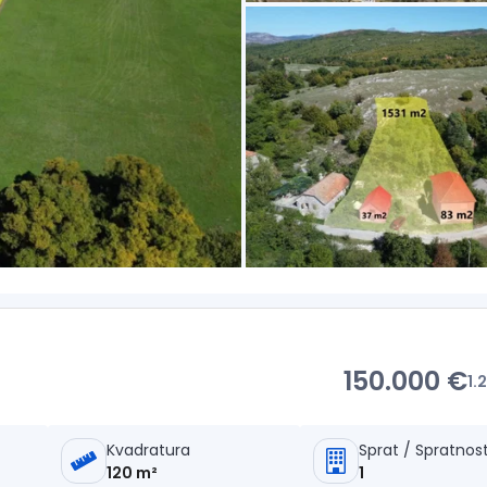
150.000 €
1.
Kvadratura
Sprat / Spratnos
120 m²
1