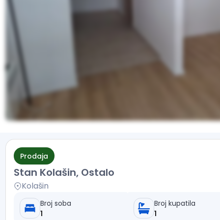
Prodaja
Stan Kolašin, Ostalo
Kolašin
Broj soba
Broj kupatila
1
1