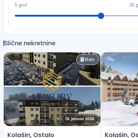
5
god
35
Slične nekretnine
Stan
15. januar 2026.
Prodaja - Stan Kolašin, Ostalo
Prodaja - Stan
Kolašin, Ostalo
Kolašin, O