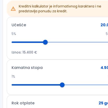
Kreditni kalkulator je informativnog karaktera i ne
predstavlja ponudu za kredit.
Učešće
20.
5%
Iznos
:
15.400 €
Kamatna stopa
4.5
1%
Rok otplate
25
g