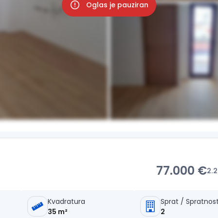
Oglas je pauziran
77.000 €
2.
Kvadratura
Sprat / Spratnos
35 m²
2