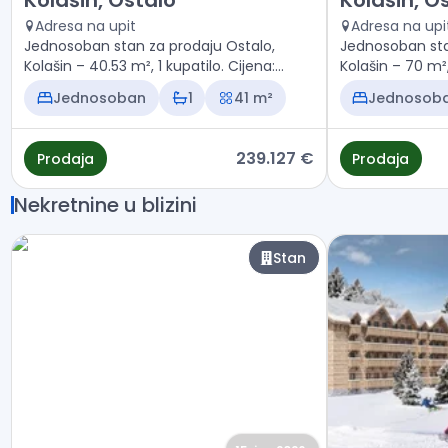
Kolašin, Ostalo
Kolašin, O
Adresa na upit
Adresa na upi
Jednosoban stan za prodaju Ostalo,
Jednosoban sta
Kolašin – 40.53 m², 1 kupatilo. Cijena:
Kolašin – 70 m²,
239.127 €
350.000 €
Jednosoban
1
41 m²
Jednosob
239.127 €
Prodaja
Prodaja
Nekretnine u blizini
Stan