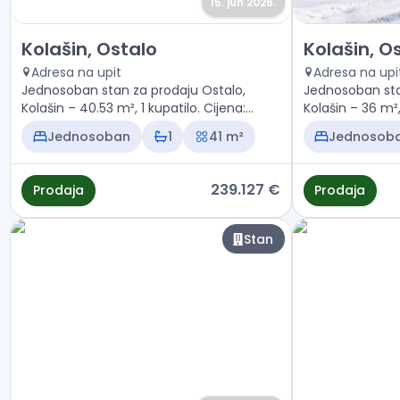
15. jun 2026.
Prodaja - Stan Kolašin, Ostalo
Prodaja - Stan
Kolašin, Ostalo
Kolašin, O
Adresa na upit
Adresa na upi
Jednosoban stan za prodaju Ostalo,
Jednosoban sta
Kolašin – 40.53 m², 1 kupatilo. Cijena:
239.127 €
Jednosoban
1
41 m²
Jednosob
239.127 €
Prodaja
Prodaja
Stan