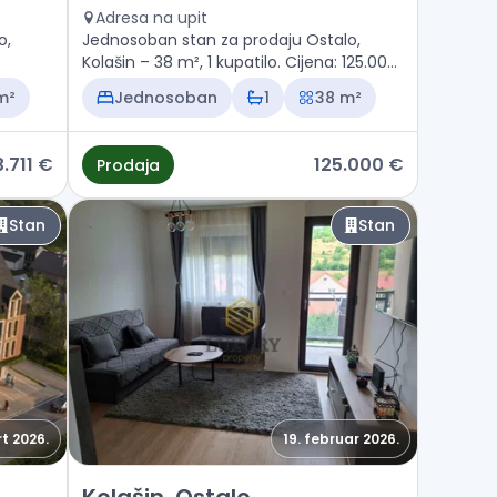
Adresa na upit
o,
Jednosoban stan za prodaju Ostalo,
Kolašin – 38 m², 1 kupatilo. Cijena: 125.000
€
m²
Jednosoban
1
38 m²
.711 €
125.000 €
Prodaja
Stan
Stan
t 2026.
19. februar 2026.
Prodaja - Stan Kolašin, Ostalo