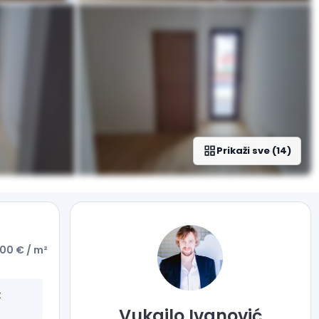
Prikaži sve
(
14
)
200 €
/ m²
t
Vukajlo
Ivanović