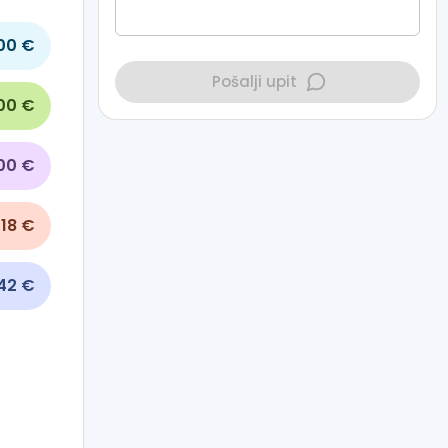
00 €
Pošalji upit
00 €
600 €
118 €
42 €