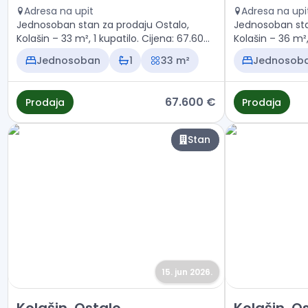
Adresa na upit
Adresa na upi
Jednosoban stan za prodaju Ostalo,
Jednosoban sta
Kolašin – 33 m², 1 kupatilo. Cijena: 67.600
€
Jednosoban
1
33 m²
Jednosob
67.600 €
Prodaja
Prodaja
Stan
15. jun 2026.
Prodaja - Stan Kolašin, Ostalo
Prodaja - Stan