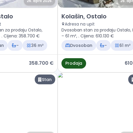
26. april 2026.
26. apr
 Kolašin, Ostalo
Prodaja - Stan Kolašin, Ostalo
stalo
Kolašin, Ostalo
t
Adresa na upit
n za prodaju Ostalo,
Dvosoban stan za prodaju Ostalo, 
Kolašin – 36 m², . Cijena: 358.700 €
– 61 m², . Cijena: 610.130 €
an
-
36 m²
Dvosoban
-
61 m²
358.700 €
610
Prodaja
Stan