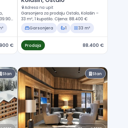
Kolašin, Ostalo
Adresa na upit
o,
Garsonjera za prodaju Ostalo, Kolašin –
 139.900
33 m², 1 kupatilo. Cijena: 88.400 €
m²
Garsonjera
1
33 m²
.900 €
88.400 €
Prodaja
Stan
Stan