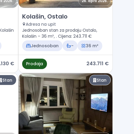
il 2026.
26. april 2026.
Prodaja - Stan Kolašin, Ostalo
Kolašin, Ostalo
Adresa na upit
Kolašin
Jednosoban stan za prodaju Ostalo,
Kolašin – 36 m², . Cijena: 243.711 €
Jednosoban
-
36 m²
.130 €
243.711 €
Prodaja
Stan
Stan