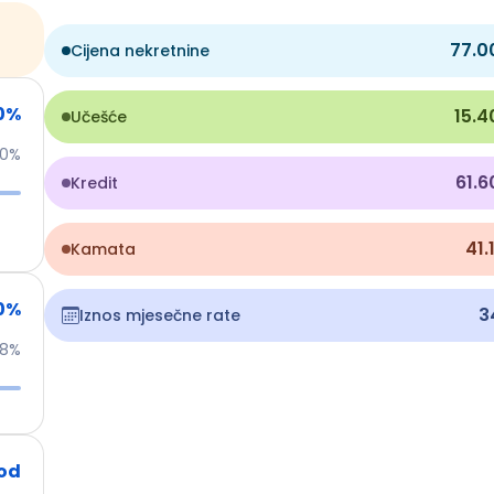
77.0
Cijena nekretnine
0
%
15.4
Učešće
50%
61.
Kredit
41.
Kamata
0
%
3
Iznos mjesečne rate
8%
od