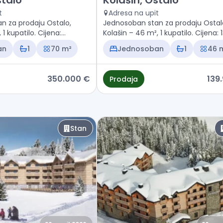
stalo
Kolašin, Ostalo
t
Adresa na upit
n za prodaju Ostalo,
Jednosoban stan za prodaju Ostal
 1 kupatilo. Cijena:
Kolašin – 46 m², 1 kupatilo. Cijena:
€
an
1
70 m²
Jednosoban
1
46 
350.000 €
139
Prodaja
Stan