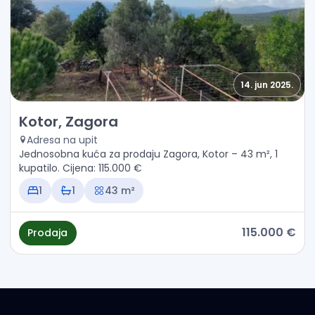
14. jun 2025.
Prodaja - Kuća Kotor, Zagora
Kotor, Zagora
Adresa na upit
Jednosobna kuća za prodaju Zagora, Kotor – 43 m², 1
kupatilo. Cijena: 115.000 €
1
1
43 m²
115.000 €
Prodaja