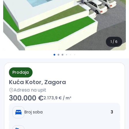
1
/
6
Prodaja
Kuća Kotor, Zagora
Adresa na upit
300.000 €
2.173,9 €
/ m²
Broj soba
3