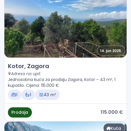
14. jun 2025.
Prodaja - Kuća Kotor, Zagora
Kotor, Zagora
Adresa na upit
Jednosobna kuća za prodaju Zagora, Kotor – 43 m², 1
kupatilo. Cijena: 115.000 €
1
1
43 m²
115.000 €
Prodaja
Kuća