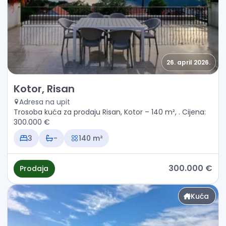
26. april 2026.
Prodaja - Kuća Kotor, Risan
Kotor, Risan
Adresa na upit
Trosoba kuća za prodaju Risan, Kotor – 140 m², . Cijena:
300.000 €
3
-
140 m²
300.000 €
Prodaja
Kuća