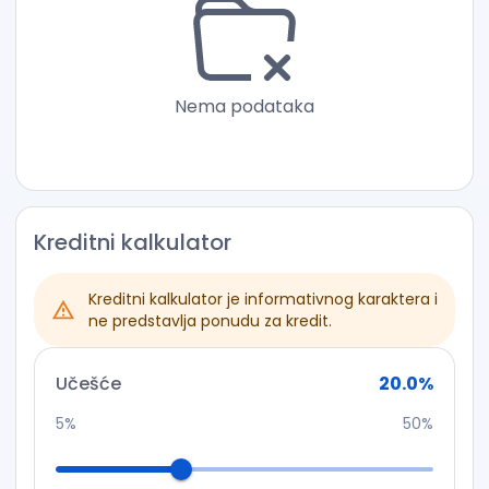
opet u blizini mora su nešto za čime turisti iz svih
krajeva svijeta tragaju poslednjih godina kada je u
pitanju mjesto za odmor.
Nema podataka
Kreditni kalkulator
Kreditni kalkulator je informativnog karaktera i
ne predstavlja ponudu za kredit.
Učešće
20.0
%
5%
50%