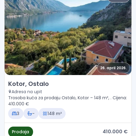
26. april 2026.
Prodaja - Kuća Kotor, Ostalo
Kotor, Ostalo
Adresa na upit
Trosoba kuća za prodaju Ostalo, Kotor – 148 m², . Cijena:
410.000 €
3
-
148 m²
410.000 €
Prodaja