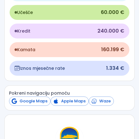
60.000 €
Učešće
240.000 €
Kredit
160.199 €
Kamata
1.334 €
Iznos mjesečne rate
Pokreni navigaciju pomoću
Google Maps
Apple Maps
Waze