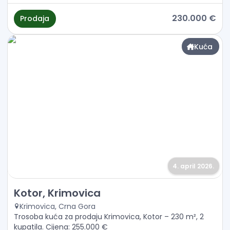
230.000 €
Prodaja
Kuća
4. april 2026.
Prodaja - Kuća Kotor, Krimovica
Kotor, Krimovica
Krimovica, Crna Gora
Trosoba kuća za prodaju Krimovica, Kotor – 230 m², 2
kupatila. Cijena: 255.000 €