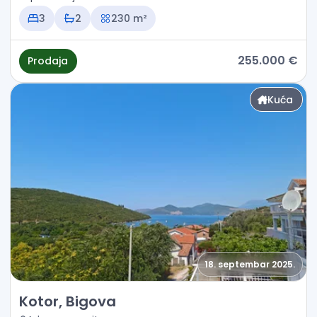
3
2
230 m²
255.000 €
Prodaja
Kuća
18. septembar 2025.
Prodaja - Kuća Kotor, Bigova
Kotor, Bigova