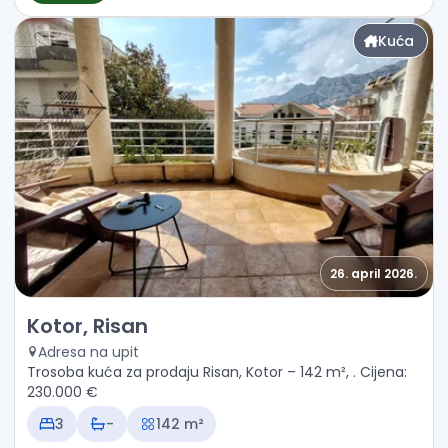
Kuća
26. april 2026.
Prodaja - Kuća Kotor, Risan
Kotor, Risan
Adresa na upit
Trosoba kuća za prodaju Risan, Kotor – 142 m², . Cijena:
230.000 €
3
-
142 m²