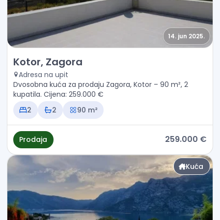
14. jun 2025.
Prodaja - Kuća Kotor, Zagora
Kotor, Zagora
Adresa na upit
Dvosobna kuća za prodaju Zagora, Kotor – 90 m², 2
kupatila. Cijena: 259.000 €
2
2
90 m²
259.000 €
Prodaja
Kuća