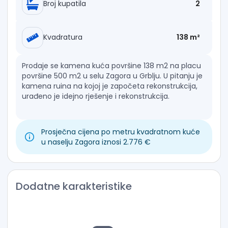
Broj kupatila
2
Kvadratura
138 m²
Prodaje se kamena kuća površine 138 m2 na placu
površine 500 m2 u selu Zagora u Grblju. U pitanju je
kamena ruina na kojoj je započeta rekonstrukcija,
urađeno je idejno rješenje i rekonstrukcija.
Prema projektu biće izgrađena kamena vila sa
bazenom gdje će se na prizemlju nalaziti dnevni
Prosječna cijena po metru kvadratnom kuće
boravak sa velikim staklenim otvorima, kuhinja i
u naselju Zagora iznosi 2.776 €
toalet, na prvom spratu će se nalaziti dvije spavaće
sobe i kupatilo dok je za potkrovlje predviđena
velika spavaća soba sa kupatilom.
Dodatne karakteristike
Uskoro se završava krov što se može vidjeti i na
slikama, vrata , prozori i škura.
Kamene kuće sa bazenima u seoskim područjima a