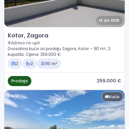
14. jun 2025.
Prodaja - Kuća Kotor, Zagora
Kotor, Zagora
Adresa na upit
Dvosobna kuća za prodaju Zagora, Kotor – 90 m², 2
kupatila. Cijena: 259.000 €
2
2
90 m²
259.000 €
Prodaja
Kuća