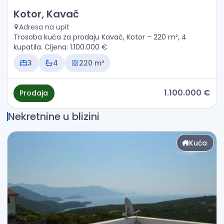
Prodaja - Kuća Kotor, Kavač
Kotor, Kavač
Adresa na upit
Trosoba kuća za prodaju Kavač, Kotor – 220 m², 4
kupatila. Cijena: 1.100.000 €
3
4
220 m²
1.100.000 €
Prodaja
Nekretnine u blizini
Kuća