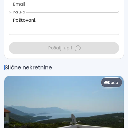
Email
Poruka
Pošalji upit
Slične nekretnine
Kuća