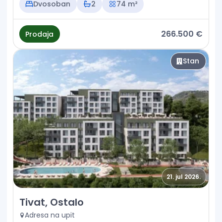
Dvosoban
2
74 m²
266.500 €
Prodaja
Stan
21. jul 2026.
Prodaja - Stan Tivat, Ostalo
Tivat, Ostalo
Adresa na upit