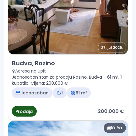
27. jul 2026.
Prodaja - Stan Budva, Rozino
Budva, Rozino
Adresa na upit
Jednosoban stan za prodaju Rozino, Budva – 61 m², 1
kupatilo. Cijena: 200.000 €
Jednosoban
1
61 m²
200.000 €
Prodaja
Kuća