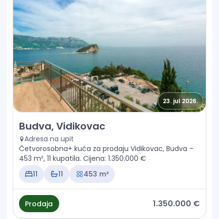
23. jul 2026.
Prodaja - Kuća Budva, Vidikovac
Budva, Vidikovac
Adresa na upit
Četvorosobna+ kuća za prodaju Vidikovac, Budva –
453 m², 11 kupatila. Cijena: 1.350.000 €
11
11
453 m²
1.350.000 €
Prodaja