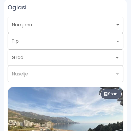
Oglasi
- Rent a car
- Usluge odrzavanja stanova/kuca
- Saradnja sa renomiranom agencijom za uredjenje
Namjena
enterijera,projektovanje i renoviranje stanova i kuca.
Tip
Grad
Naselje
Stan