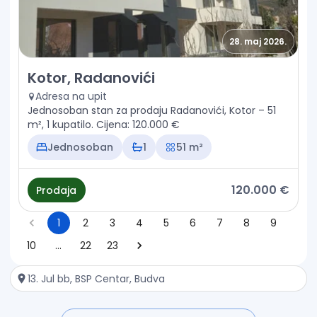
28. maj 2026.
Prodaja - Stan Kotor, Radanovići
Kotor, Radanovići
Adresa na upit
Jednosoban stan za prodaju Radanovići, Kotor – 51
m², 1 kupatilo. Cijena: 120.000 €
Jednosoban
1
51 m²
120.000 €
Prodaja
1
2
3
4
5
6
7
8
9
10
…
22
23
13. Jul bb, BSP Centar, Budva