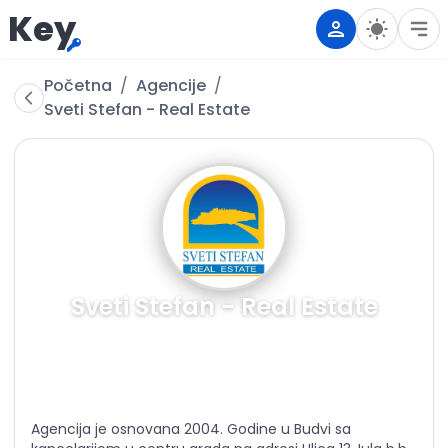
Key
Početna
/
Agencije
/
Sveti Stefan - Real Estate
Sveti Stefan - Real Estate
Pozovite
Email
Website
Facebook
Instagra
Agencija je osnovana 2004. Godine u Budvi sa