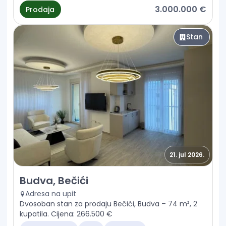
3.000.000 €
Prodaja
Stan
21. jul 2026.
Prodaja - Stan Budva, Bečići
Budva, Bečići
Adresa na upit
Dvosoban stan za prodaju Bečići, Budva – 74 m², 2
kupatila. Cijena: 266.500 €