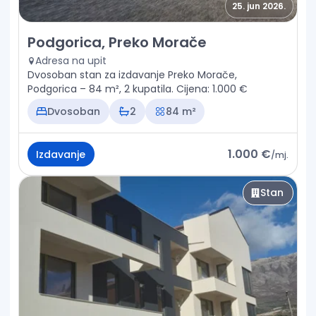
25. jun 2026.
Izdavanje - Stan Podgorica, Preko Morače
Podgorica, Preko Morače
Adresa na upit
Dvosoban stan za izdavanje Preko Morače,
Podgorica – 84 m², 2 kupatila. Cijena: 1.000 €
Dvosoban
2
84 m²
1.000 €
Izdavanje
/
mj.
Stan