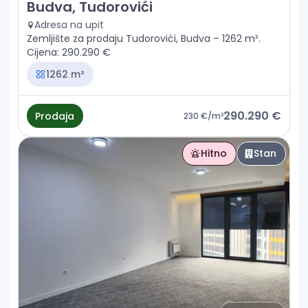
Prodaja - Zemljište Budva, Tudorovići
Budva, Tudorovići
Adresa na upit
Zemljište za prodaju Tudorovići, Budva – 1262 m².
Cijena: 290.290 €
1262 m²
290.290 €
Prodaja
230 €
/m²
Hitno
Stan