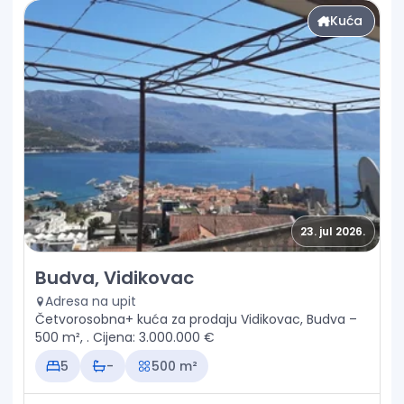
Kuća
23. jul 2026.
Prodaja - Kuća Budva, Vidikovac
Budva, Vidikovac
Adresa na upit
Četvorosobna+ kuća za prodaju Vidikovac, Budva –
500 m², . Cijena: 3.000.000 €
5
-
500 m²