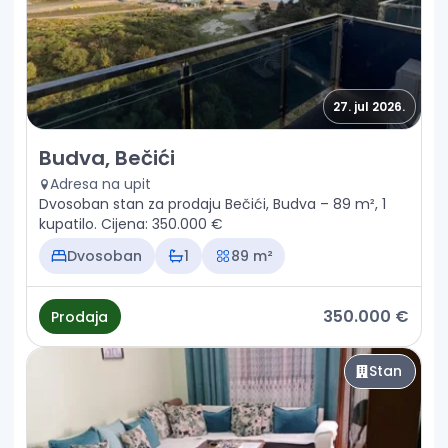
27. jul 2026.
Prodaja - Stan Budva, Bečići
Budva, Bečići
Adresa na upit
Dvosoban stan za prodaju Bečići, Budva – 89 m², 1
kupatilo. Cijena: 350.000 €
Dvosoban
1
89 m²
350.000 €
Prodaja
Stan