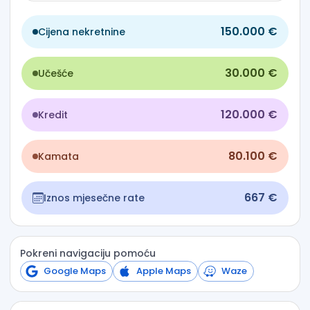
150.000 €
Cijena nekretnine
30.000 €
Učešće
120.000 €
Kredit
80.100 €
Kamata
667 €
Iznos mjesečne rate
Pokreni navigaciju pomoću
Google Maps
Apple Maps
Waze