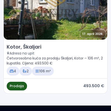
17. april 2026.
Prodaja - Kuća Kotor, Škaljari
Kotor, Škaljari
Adresa na upit
Četvorosobna kuća za prodaju Škaljari, Kotor – 106 m², 2
kupatila. Cijena: 493.500 €
4
2
106 m²
493.500 €
Prodaja