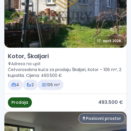
17. april 2026.
Prodaja - Kuća Kotor, Škaljari
Kotor, Škaljari
Adresa na upit
Četvorosobna kuća za prodaju Škaljari, Kotor – 106 m², 2
kupatila. Cijena: 493.500 €
4
2
106 m²
493.500 €
Prodaja
Poslovni prostor