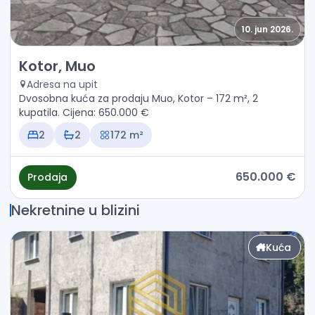
10. jun 2026.
Prodaja - Kuća Kotor, Muo
Kotor, Muo
Adresa na upit
Dvosobna kuća za prodaju Muo, Kotor – 172 m², 2
kupatila. Cijena: 650.000 €
2
2
172 m²
650.000 €
Prodaja
Nekretnine u blizini
Kuća