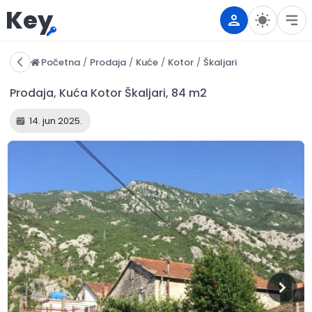
Key
Početna
/
Prodaja
/
Kuće
/
Kotor
/
Škaljari
14. jun 2025.