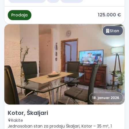
125.000 €
Prodaja
Stan
18. januar 2026.
Prodaja - Stan Kotor, Škaljari
Kotor, Škaljari
Rakite
Jednosoban stan za prodaju Škaljari, Kotor – 35 m², 1