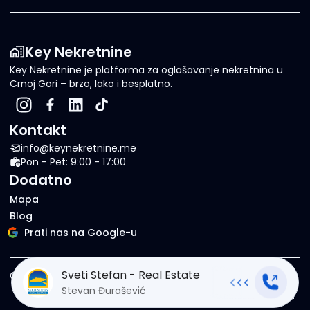
Key Nekretnine
Key Nekretnine je platforma za oglašavanje nekretnina u
Crnoj Gori – brzo, lako i besplatno.
Kontakt
info@keynekretnine.me
Pon - Pet: 9:00 - 17:00
Dodatno
Mapa
Blog
Prati nas na Google-u
Sveti Stefan - Real Estate
©
2026
Key Nekretnine.
Sva prava zadržana
.
Stevan Đurašević
Uslovi korišćenja
Politika privatnosti
Politika kolačića