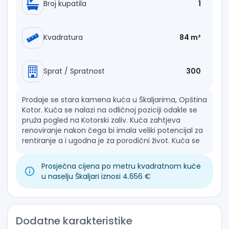
Broj kupatila
1
Kvadratura
84 m²
Sprat / Spratnost
300
Prodaje se stara kamena kuća u Škaljarima, Opština
Kotor. Kuća se nalazi na odličnoj poziciji odakle se
pruža pogled na Kotorski zaliv. Kuća zahtjeva
renoviranje nakon čega bi imala veliki potencijal za
rentiranje a i ugodna je za porodični život. Kuća se
prodaje s placem površine cc 300 m2.
Prosječna cijena po metru kvadratnom kuće
u naselju Škaljari iznosi 4.656 €
Dodatne karakteristike