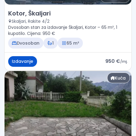
Izdavanje - Stan Kotor, Škaljari
Kotor, Škaljari
Skaljari, Rakite 4/2
Dvosoban stan za izdavanje Škaljari, Kotor – 65 m², 1
kupatilo. Cijena: 950 €
Dvosoban
1
65 m²
950 €
Izdavanje
/
mj.
Kuća