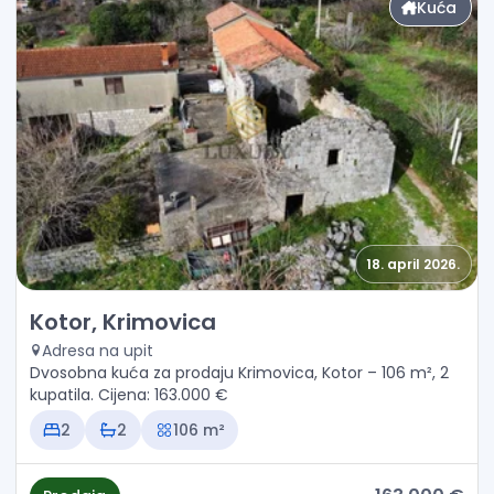
Kuća
18. april 2026.
Prodaja - Kuća Kotor, Krimovica
Kotor, Krimovica
Adresa na upit
Dvosobna kuća za prodaju Krimovica, Kotor – 106 m², 2
kupatila. Cijena: 163.000 €
2
2
106 m²