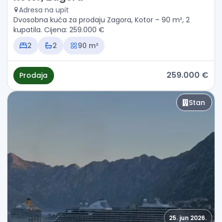
Adresa na upit
Dvosobna kuća za prodaju Zagora, Kotor – 90 m², 2
kupatila. Cijena: 259.000 €
2
2
90 m²
259.000 €
Prodaja
Stan
25. jun 2026.