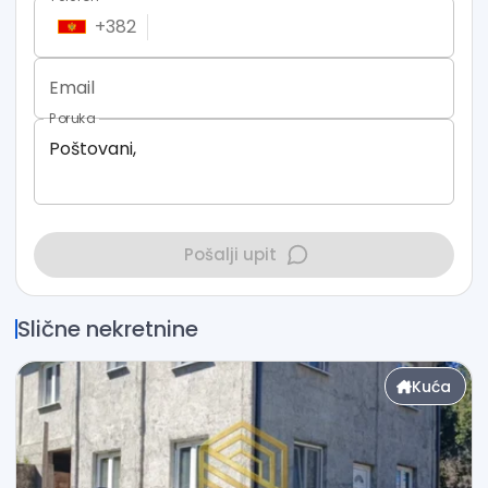
+
382
Email
Poruka
Pošalji upit
Slične nekretnine
Kuća