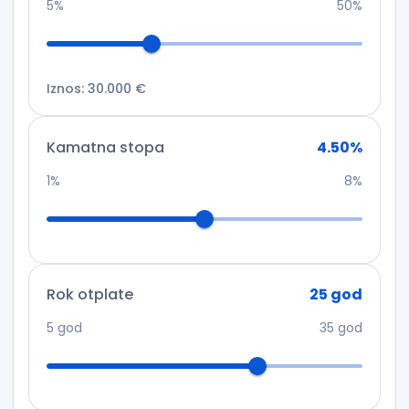
5%
50%
Iznos
:
30.000 €
Kamatna stopa
4.50
%
1%
8%
Rok otplate
25
god
5
god
35
god