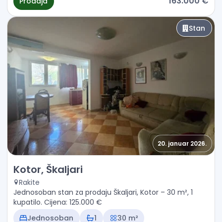
163.000 €
Prodaja
Stan
20. januar 2026.
Prodaja - Stan Kotor, Škaljari
Kotor, Škaljari
Rakite
Jednosoban stan za prodaju Škaljari, Kotor – 30 m², 1
kupatilo. Cijena: 125.000 €
Jednosoban
1
30 m²