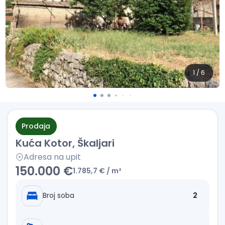
1
/
6
Prodaja
Kuća Kotor, Škaljari
Adresa na upit
150.000 €
1.785,7 €
/ m²
Broj soba
2