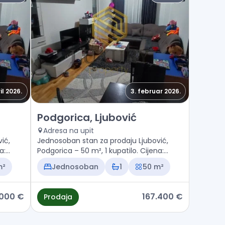
il 2026.
3. februar 2026.
ović
Prodaja - Stan Podgorica, Ljubović
Podgorica, Ljubović
Adresa na upit
ić,
Jednosoban stan za prodaju Ljubović,
a:
Podgorica – 50 m², 1 kupatilo. Cijena:
167.400 €
m²
Jednosoban
1
50 m²
.000 €
167.400 €
Prodaja