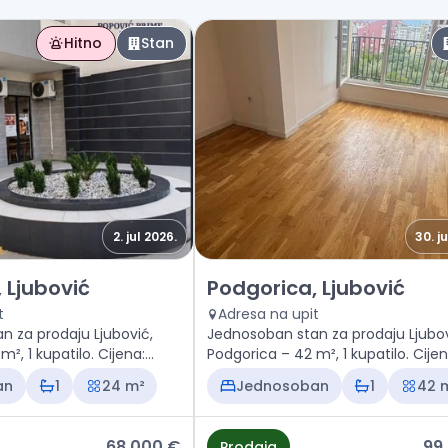
Hitno
Stan
2. jul 2026.
30. j
n Podgorica, Ljubović
Prodaja - Stan Podgorica, Ljub
 Ljubović
Podgorica, Ljubović
t
Adresa na upit
n za prodaju Ljubović,
Jednosoban stan za prodaju Ljubov
², 1 kupatilo. Cijena:
Podgorica – 42 m², 1 kupatilo. Cijen
99.360 €
an
1
24 m²
Jednosoban
1
42 
68.000 €
99
Prodaja