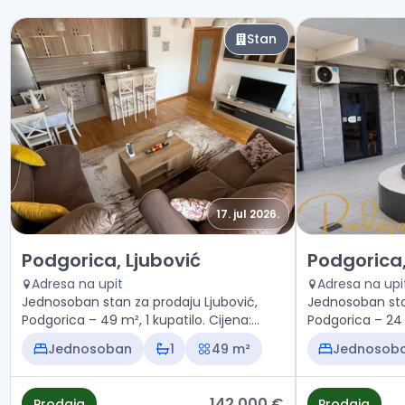
Stan
17. jul 2026.
Prodaja - Stan Podgorica, Ljubović
Prodaja - Sta
Podgorica, Ljubović
Podgorica,
Adresa na upit
Adresa na upi
Jednosoban stan za prodaju Ljubović,
Jednosoban sta
Podgorica – 49 m², 1 kupatilo. Cijena:
Podgorica – 24 m
142.000 €
68.000 €
Jednosoban
1
49 m²
Jednosob
142.000 €
Prodaja
Prodaja