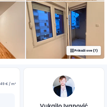
Prikaži sve
(
7
)
949 €
/ m²
Vukajlo
Ivanović