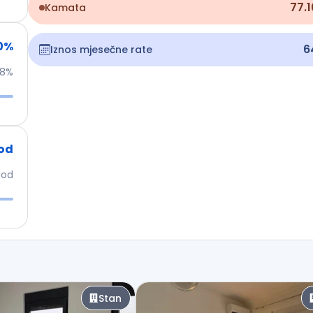
77.
Kamata
0
%
6
Iznos mjesečne rate
8%
od
god
Stan