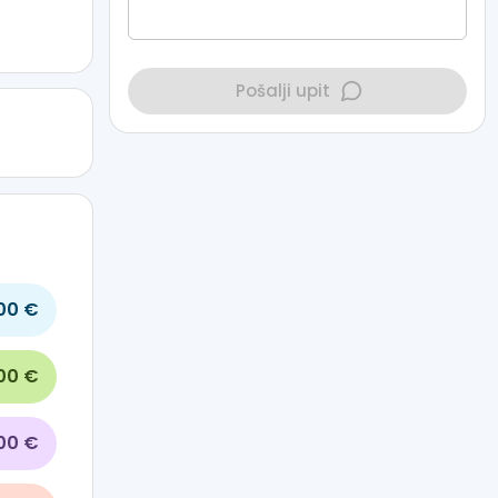
Pošalji upit
00 €
00 €
600 €