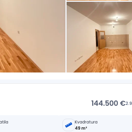
144.500 €
2.
atila
Kvadratura
49 m²