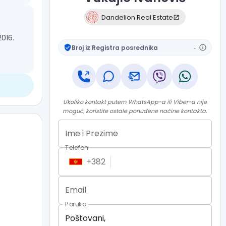
Dandelion Real Estate
2016.
Broj iz Registra posrednika
-
ca da
rumu
Ukoliko kontakt putem WhatsApp-a ili Viber-a nije
m
moguć, koristite ostale ponuđene načine kontakta.
Ime i Prezime
aznim
Telefon
ka
+
382
Email
Poruka