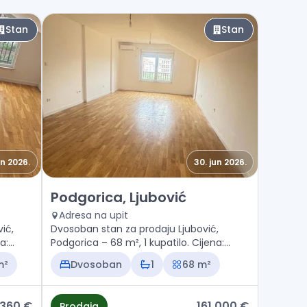
Stan
Stan
un 2026.
30. jun 2026.
ović
Prodaja - Stan Podgorica, Ljubović
Podgorica, Ljubović
Adresa na upit
ić,
Dvosoban stan za prodaju Ljubović,
a:
Podgorica – 68 m², 1 kupatilo. Cijena:
161.000 €
m²
Dvosoban
1
68 m²
.360 €
161.000 €
Prodaja