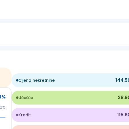
144.5
Cijena nekretnine
0
%
28.9
Učešće
50%
115.
Kredit