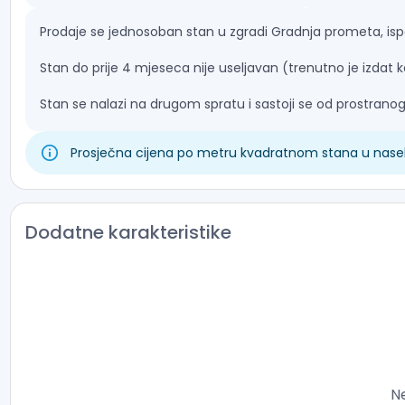
Prodaje se jednosoban stan u zgradi Gradnja prometa, isp
Stan do prije 4 mjeseca nije useljavan (trenutno je izdat k
Stan se nalazi na drugom spratu i sastoji se od prostranog
trpezarije. Ima i terasu koja gleda u atrijum zgrade sa un
Prosječna cijena po metru kvadratnom stana u naselj
Stan se prodaje prazan (kupatilo je opremljeno i ugrađen
poštuje ugovornu obavezu zakupa do jula 2026 godine. U 
zgrade. Parking u podrumu je obezbijeđen ulaznim rampam
(pristup ulazu iz garaže regulisan karticom i šiframa).
Dodatne karakteristike
Zgrada je relativno nova i nalazi se u dobrom stanju, od
vratima, pokrivena kamerama u ulazima u kvartu koji je vrl
Moraća i Delta city 1 km.
N