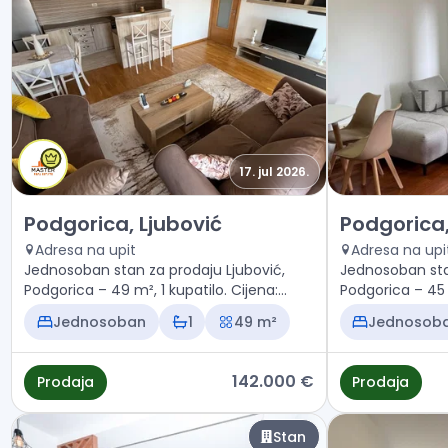
17. jul 2026.
Prodaja - Stan Podgorica, Ljubović
Prodaja - Sta
Podgorica, Ljubović
Podgorica,
Adresa na upit
Adresa na upi
Jednosoban stan za prodaju Ljubović,
Jednosoban sta
Podgorica – 49 m², 1 kupatilo. Cijena:
Podgorica – 45 m
142.000 €
140.000 €
Jednosoban
1
49 m²
Jednosob
142.000 €
Prodaja
Prodaja
Stan