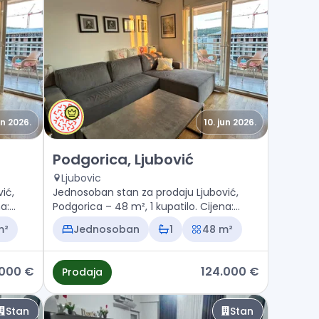
un 2026.
10. jun 2026.
ović
Prodaja - Stan Podgorica, Ljubović
Podgorica, Ljubović
Ljubovic
ić,
Jednosoban stan za prodaju Ljubović,
a:
Podgorica – 48 m², 1 kupatilo. Cijena:
124.000 €
m²
Jednosoban
1
48 m²
.000 €
124.000 €
Prodaja
Stan
Stan