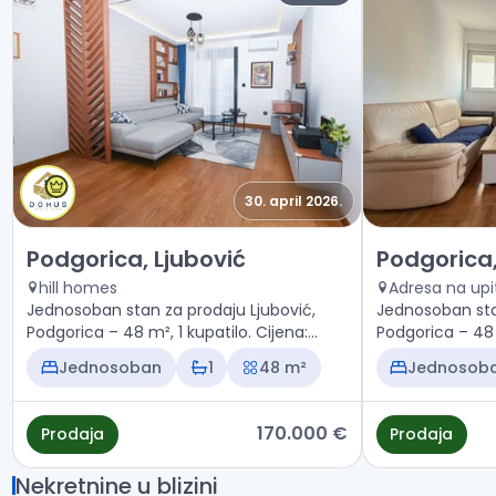
30. april 2026.
Prodaja - Stan Podgorica, Ljubović
Prodaja - Sta
Podgorica, Ljubović
Podgorica,
hill homes
Adresa na upi
Jednosoban stan za prodaju Ljubović,
Jednosoban sta
Podgorica – 48 m², 1 kupatilo. Cijena:
Podgorica – 48 m
170.000 €
120.000 €
Jednosoban
1
48 m²
Jednosob
170.000 €
Prodaja
Prodaja
Nekretnine u blizini