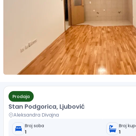
Prodaja
Stan Podgorica, Ljubović
Aleksandra Divajna
Broj soba
Broj kup
1
1