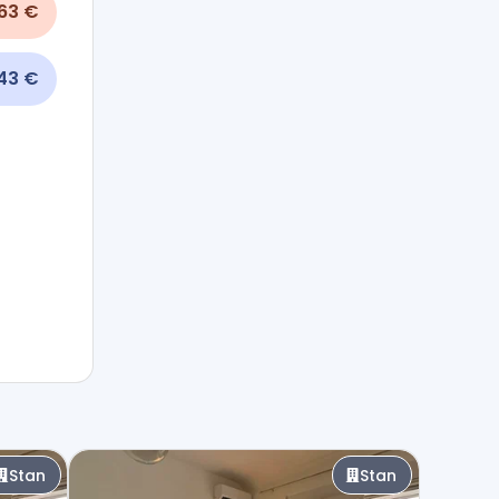
163 €
43 €
Stan
Stan