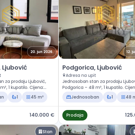
20. jun 2026.
12. j
n Podgorica, Ljubović
Prodaja - Stan Podgorica, Ljub
 Ljubović
Podgorica, Ljubović
t
Adresa na upit
n za prodaju Ljubović,
Jednosoban stan za prodaju Ljubov
², 1 kupatilo. Cijena:
Podgorica – 48 m², 1 kupatilo. Cijen
125.000 €
an
1
45 m²
Jednosoban
1
48 
140.000 €
125
Prodaja
Stan