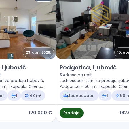
23. april 2026.
15. apr
n Podgorica, Ljubović
Prodaja - Stan Podgorica, Ljub
 Ljubović
Podgorica, Ljubović
t
Adresa na upit
n za prodaju Ljubović,
Jednosoban stan za prodaju Ljubov
², 1 kupatilo. Cijena:
Podgorica – 50 m², 1 kupatilo. Cijen
162.000 €
an
1
48 m²
Jednosoban
1
50 
120.000 €
162
Prodaja