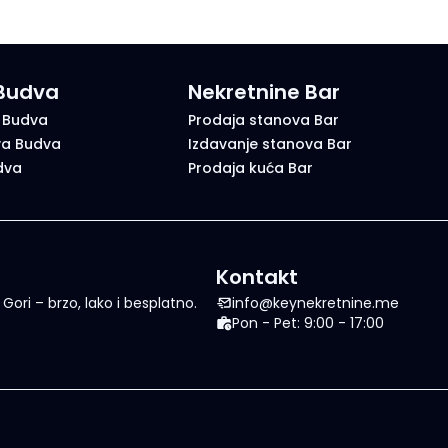
 Budva
Nekretnine Bar
 Budva
Prodaja stanova Bar
va Budva
Izdavanje stanova Bar
dva
Prodaja kuća Bar
Kontakt
ori – brzo, lako i besplatno.
info@keynekretnine.me
Pon - Pet: 9:00 - 17:00