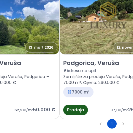
13. mart 2026.
12. nove
jište Podgorica, Veruša
Prodaja - Zemljište Podgorica
 Veruša
Podgorica, Veruša
Adresa na upit
daju Veruša, Podgorica –
Zemljište za prodaju Veruša, Podg
50.000 €
7000 m². Cijena: 260.000 €
7000 m²
50.000 €
2
Prodaja
62,5 €
/m²
37,1 €
/m²
1