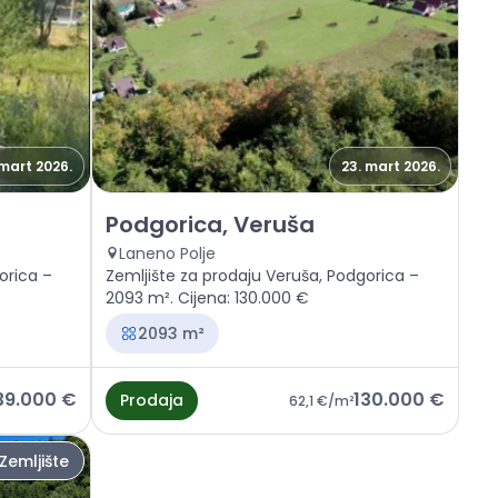
 mart 2026.
23. mart 2026.
, Veruša
Prodaja - Zemljište Podgorica, Veruša
Podgorica, Veruša
Laneno Polje
orica –
Zemljište za prodaju Veruša, Podgorica –
2093 m². Cijena: 130.000 €
2093 m²
39.000 €
130.000 €
Prodaja
62,1 €
/m²
Zemljište