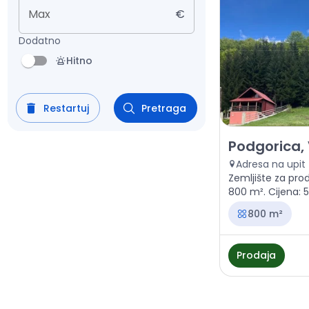
Max
€
Dodatno
Hitno
Restartuj
Pretraga
Prodaja - Zeml
Podgorica,
Adresa na upit
Zemljište za pro
800 m². Cijena: 
800 m²
Prodaja