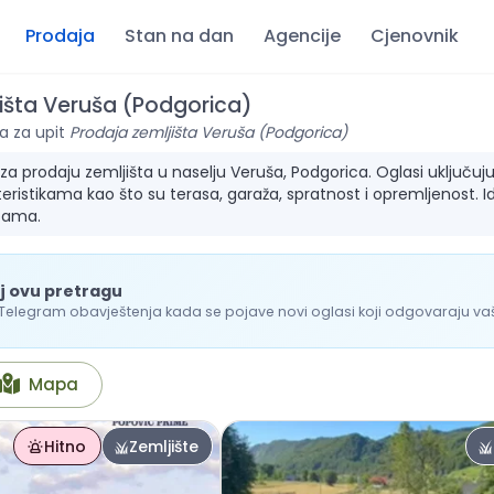
Prodaja
Stan na dan
Agencije
Cjenovnik
išta Veruša (Podgorica)
a za upit
Prodaja zemljišta Veruša (Podgorica)
 prodaju zemljišta u naselju Veruša, Podgorica. Oglasi uključuju in
ristikama kao što su terasa, garaža, spratnost i opremljenost. I
bama.
j ovu pretragu
 Telegram obavještenja kada se pojave novi oglasi koji odgovaraju vašo
Mapa
Hitno
Zemljište