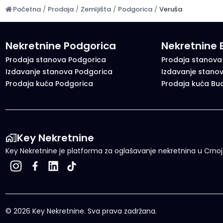
Početna
/
Prodaja
/
Zemljišta
/
Podgorica
/
Veruša
Nekretnine Podgorica
Nekretnine
Prodaja stanova Podgorica
Prodaja stanova
Izdavanje stanova Podgorica
Izdavanje stano
Prodaja kuća Podgorica
Prodaja kuća Bu
Key Nekretnine
Key Nekretnine je platforma za oglašavanje nekretnina u Crnoj G
©
2026
Key Nekretnine.
Sva prava zadržana
.