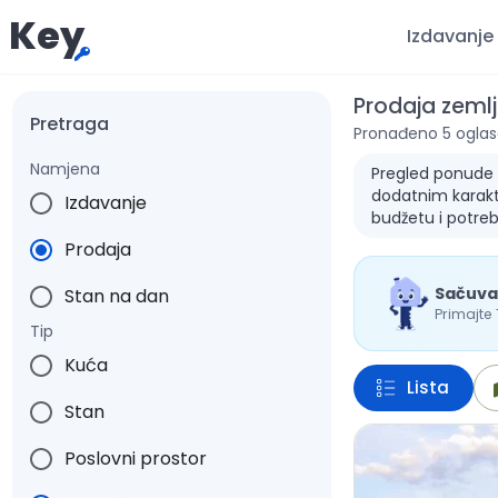
Key
Izdavanje
Prodaja zemlj
Pretraga
Pronađeno 5 oglas
Namjena
Pregled ponude za
dodatnim karakte
Izdavanje
budžetu i potre
Prodaja
Sačuva
Stan na dan
Primajte
Tip
Kuća
Lista
Stan
Poslovni prostor