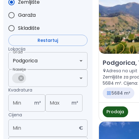
Zemljište
Garaža
Skladište
Restartuj
Lokacija
Grad
Prodaja - Zeml
Podgorica,
Naselje
Adresa na upit
Zemljište za pro
5684 m². Cijena:
Kvadratura
5684 m²
Min
m²
Max
m²
Prodaja
Cijena
Min
€