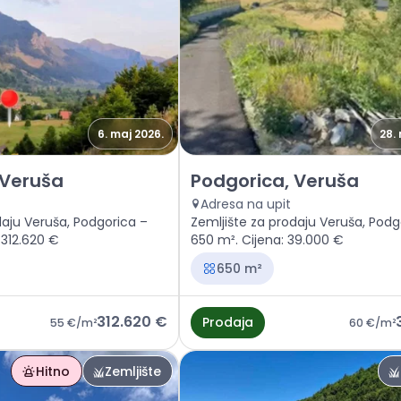
6. maj 2026.
28.
jište Podgorica, Veruša
Prodaja - Zemljište Podgorica
 Veruša
Podgorica, Veruša
Adresa na upit
daju Veruša, Podgorica –
Zemljište za prodaju Veruša, Podg
 312.620 €
650 m². Cijena: 39.000 €
650 m²
312.620 €
Prodaja
55 €
/m²
60 €
/m²
Hitno
Zemljište