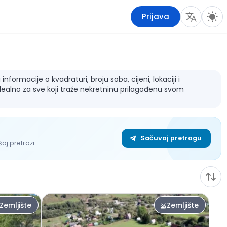
Prijava
formacije o kvadraturi, broju soba, cijeni, lokaciji i
dealno za sve koji traže nekretninu prilagođenu svom
Sačuvaj pretragu
j pretrazi.
Zemljište
Zemljište