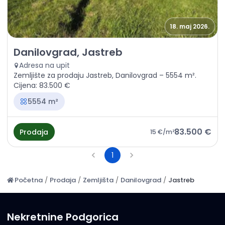
18. maj 2026.
Prodaja - Zemljište Danilovgrad, Jastreb
Danilovgrad, Jastreb
Adresa na upit
Zemljište za prodaju Jastreb, Danilovgrad – 5554 m².
Cijena: 83.500 €
5554 m²
83.500 €
Prodaja
15 €
/m²
1
Početna
/
Prodaja
/
Zemljišta
/
Danilovgrad
/
Jastreb
Nekretnine Podgorica