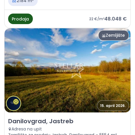
2184 m²
48.048 €
Prodaja
22 €
/m²
Zemljište
15. april 2026.
Prodaja - Zemljište Danilovgrad, Jastreb
Danilovgrad, Jastreb
Adresa na upit