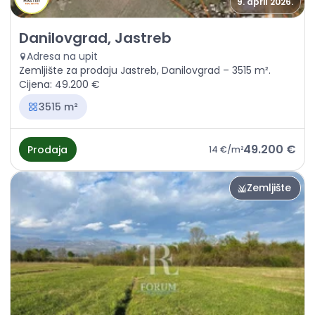
9. april 2026.
Prodaja - Zemljište Danilovgrad, Jastreb
Danilovgrad, Jastreb
Adresa na upit
Zemljište za prodaju Jastreb, Danilovgrad – 3515 m².
Cijena: 49.200 €
3515 m²
49.200 €
Prodaja
14 €
/m²
Zemljište