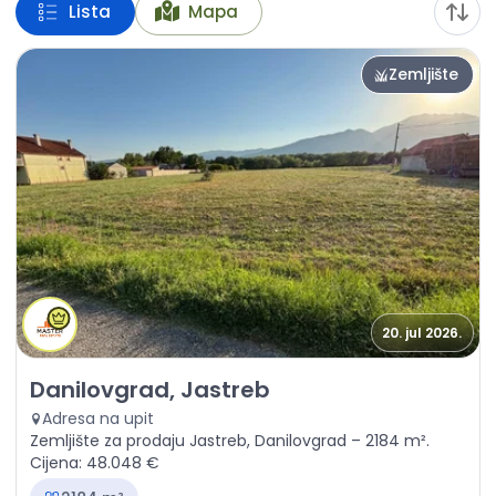
Lista
Mapa
Zemljište
20. jul 2026.
Prodaja - Zemljište Danilovgrad, Jastreb
Danilovgrad, Jastreb
Adresa na upit
Zemljište za prodaju Jastreb, Danilovgrad – 2184 m².
Cijena: 48.048 €