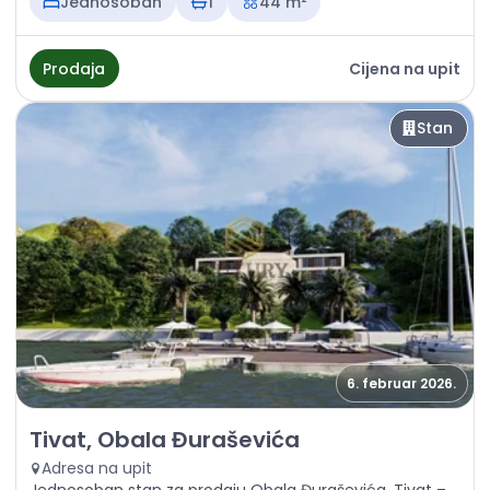
Jednosoban
1
44 m²
Prodaja
Cijena na upit
Stan
6. februar 2026.
Prodaja - Stan Tivat, Obala Đuraševića
Tivat, Obala Đuraševića
Adresa na upit