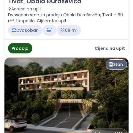
Tivat, Obala Đuraševića
Adresa na upit
Dvosoban stan za prodaju Obala Đuraševića, Tivat – 69
m², 1 kupatilo. Cijena: Na upit
Dvosoban
1
69 m²
Prodaja
Cijena na upit
Stan