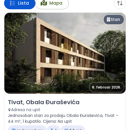
Lista
Mapa
Stan
6. februar 2026.
Prodaja - Stan Tivat, Obala Đuraševića
Tivat, Obala Đuraševića
Adresa na upit
Jednosoban stan za prodaju Obala Đuraševića, Tivat –
44 m², 1 kupatilo. Cijena: Na upit