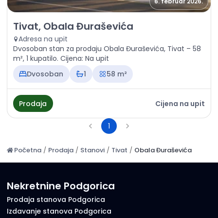
6. februar 2026.
Prodaja - Stan Tivat, Obala Đuraševića
Tivat, Obala Đuraševića
Adresa na upit
Dvosoban stan za prodaju Obala Đuraševića, Tivat – 58
m², 1 kupatilo. Cijena: Na upit
Dvosoban
1
58 m²
Prodaja
Cijena na upit
1
Početna
/
Prodaja
/
Stanovi
/
Tivat
/
Obala Đuraševića
Nekretnine Podgorica
Prodaja stanova Podgorica
Izdavanje stanova Podgorica