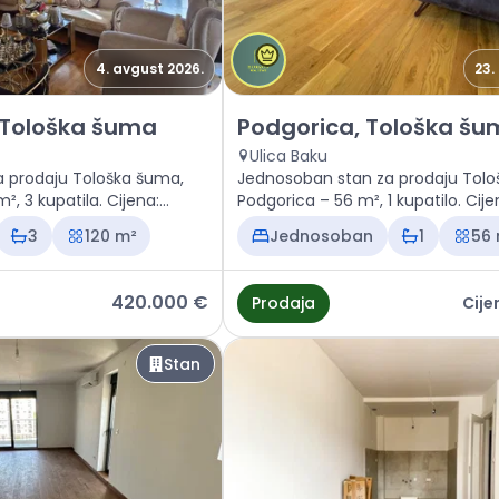
4. avgust 2026.
23.
 Podgorica, Tološka šuma
Prodaja - Stan Podgorica, To
 Tološka šuma
Podgorica, Tološka š
Ulica Baku
a prodaju Tološka šuma,
Jednosoban stan za prodaju Tolo
², 3 kupatila. Cijena:
Podgorica – 56 m², 1 kupatilo. Cije
upit
3
120 m²
Jednosoban
1
56
420.000 €
Prodaja
Cije
Stan