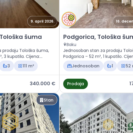
9. april 2026.
16. dece
 Podgorica, Tološka šuma
Prodaja - Stan Podgorica, To
 Tološka šuma
Podgorica, Tološka š
Baku
a prodaju Tološka šuma,
Jednosoban stan za prodaju Tolo
, 3 kupatila. Cijena:
Podgorica – 52 m², 1 kupatilo. Cije
175.000 €
3
111 m²
Jednosoban
1
52
340.000 €
1
Prodaja
Stan