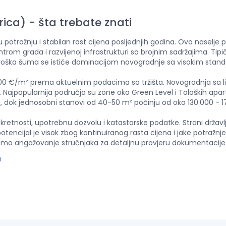
rica)
-
šta trebate znati
 potražnju i stabilan rast cijena posljednjih godina. Ovo naselje pr
m grada i razvijenoj infrastrukturi sa brojnim sadržajima. Tipiča
Tološka šuma se ističe dominacijom novogradnje sa visokim stan
3.300 €/m² prema aktuelnim podacima sa tržišta. Novogradnja s
 niže. Najpopularnija područja su zone oko Green Level i Toloških 
 dok jednosobni stanovi od 40-50 m² počinju od oko 130.000 - 1
pokretnosti, upotrebnu dozvolu i katastarske podatke. Strani drž
potencijal je visok zbog kontinuiranog rasta cijena i jake potraž
o angažovanje stručnjaka za detaljnu provjeru dokumentacije pr
a