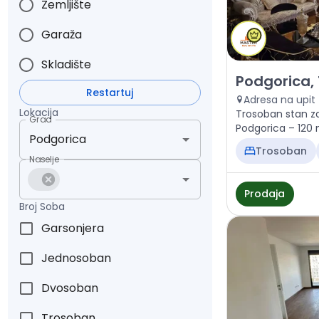
Zemljište
Garaža
Skladište
Prodaja - Stan
Podgorica,
Restartuj
Adresa na upit
Lokacija
Trosoban stan z
Grad
Podgorica – 120 m
420.000 €
Trosoban
Naselje
Prodaja
Broj Soba
Garsonjera
Jednosoban
Dvosoban
Trosoban