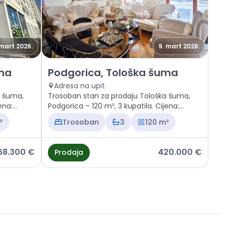
 mart 2026.
9. mart 2026.
loška šuma
Prodaja - Stan Podgorica, Tološka šuma
uma
Podgorica, Tološka šuma
Adresa na upit
a šuma,
Trosoban stan za prodaju Tološka šuma,
ena:
Podgorica – 120 m², 3 kupatila. Cijena:
420.000 €
²
Trosoban
3
120 m²
68.300 €
420.000 €
Prodaja