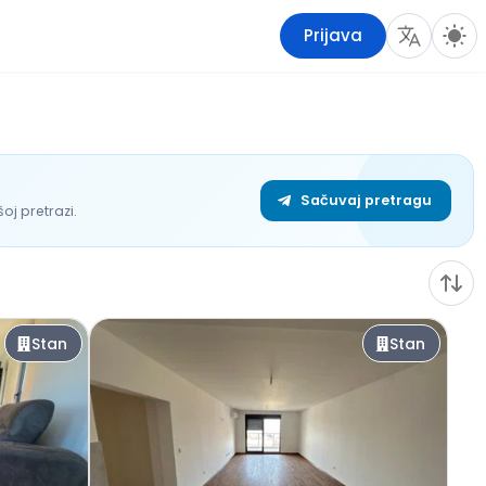
Prijava
Sačuvaj pretragu
j pretrazi.
Stan
Stan