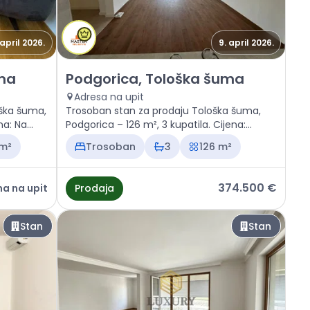
 april 2026.
9. april 2026.
loška šuma
Prodaja - Stan Podgorica, Tološka šuma
uma
Podgorica, Tološka šuma
Adresa na upit
ška šuma,
Trosoban stan za prodaju Tološka šuma,
na: Na
Podgorica – 126 m², 3 kupatila. Cijena:
374.500 €
 m²
Trosoban
3
126 m²
374.500 €
na na upit
Prodaja
Stan
Stan