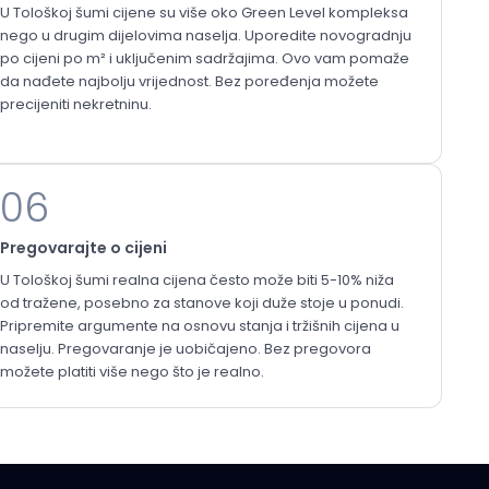
U Tološkoj šumi cijene su više oko Green Level kompleksa
nego u drugim dijelovima naselja. Uporedite novogradnju
po cijeni po m² i uključenim sadržajima. Ovo vam pomaže
da nađete najbolju vrijednost. Bez poređenja možete
precijeniti nekretninu.
06
Pregovarajte o cijeni
U Tološkoj šumi realna cijena često može biti 5-10% niža
od tražene, posebno za stanove koji duže stoje u ponudi.
Pripremite argumente na osnovu stanja i tržišnih cijena u
naselju. Pregovaranje je uobičajeno. Bez pregovora
možete platiti više nego što je realno.