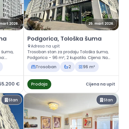
 mart 2026.
25. mart 2026.
loška šuma
Prodaja - Stan Podgorica, Tološka šuma
uma
Podgorica, Tološka šuma
Adresa na upit
a šuma,
Trosoban stan za prodaju Tološka šuma,
na:
Podgorica – 96 m², 2 kupatila. Cijena: Na
upit
Trosoban
2
96 m²
55.200 €
Prodaja
Cijena na upit
Stan
Stan