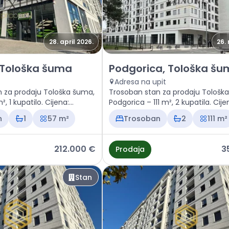
28. april 2026.
26.
 Podgorica, Tološka šuma
Prodaja - Stan Podgorica, To
 Tološka šuma
Podgorica, Tološka š
Adresa na upit
 za prodaju Tološka šuma,
Trosoban stan za prodaju Tološk
, 1 kupatilo. Cijena:
Podgorica – 111 m², 2 kupatila. Cije
355.200 €
n
1
57 m²
Trosoban
2
111 m²
212.000 €
3
Prodaja
Stan