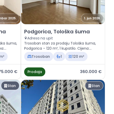
mbar 2025.
1. jun 2026.
loška šuma
Prodaja - Stan Podgorica, Tološka šuma
uma
Podgorica, Tološka šuma
Adresa na upit
ška šuma,
Trosoban stan za prodaju Tološka šuma,
na:
Podgorica – 120 m², 1 kupatilo. Cijena:
360.000 €
 m²
Trosoban
1
120 m²
75.000 €
360.000 €
Prodaja
Stan
Stan