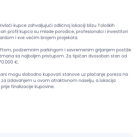
ivlači kupce zahvaljujući odličnoj lokaciji blizu Toloških
n profil kupca su mlade porodice, profesionalci i investitori
dardom i sve većim brojem projekata.
a liftom, podzemnim parkingom i savremenim grijanjem postiže
apartmana sa najboljim pristupom. Za tipičan dvosoban stan od
70.000 €.
avljani mogu slobodno kupovati stanove uz plaćanje poreza na
nje za izdavanjem u ovom atraktivnom naselju, a lokacija
ije finalizacije kupovine.