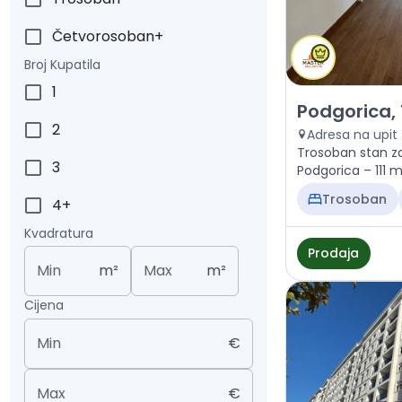
Četvorosoban+
Broj Kupatila
1
Prodaja - Stan
Podgorica,
2
Adresa na upit
Trosoban stan z
3
Podgorica – 111 m²
340.000 €
Trosoban
4+
Kvadratura
Prodaja
Min
m²
Max
m²
Cijena
Min
€
Max
€