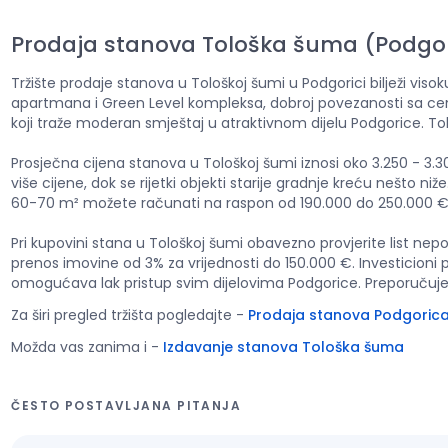
Prodaja stanova Tološka šuma (Podgo
Tržište prodaje stanova u Tološkoj šumi u Podgorici bilježi visoku
apartmana i Green Level kompleksa, dobroj povezanosti sa centro
koji traže moderan smještaj u atraktivnom dijelu Podgorice. 
Prosječna cijena stanova u Tološkoj šumi iznosi oko 3.250 - 
više cijene, dok se rijetki objekti starije gradnje kreću nešto
60-70 m² možete računati na raspon od 190.000 do 250.000 €,
Pri kupovini stana u Tološkoj šumi obavezno provjerite list ne
prenos imovine od 3% za vrijednosti do 150.000 €. Investicioni 
omogućava lak pristup svim dijelovima Podgorice. Preporučujem
Za širi pregled tržišta pogledajte
-
Prodaja stanova Podgoric
Možda vas zanima i
-
Izdavanje stanova Tološka šuma
ČESTO POSTAVLJANA PITANJA