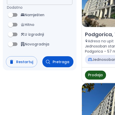
Dodatno
Namješten
Hitno
Prodaja - Stan
Podgorica,
U izgradnji
Adresa na upit
Novogradnja
Jednosoban stan
Podgorica – 57 m²
212.000 €
Jednosoba
Restartuj
Pretraga
Prodaja