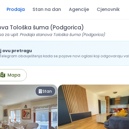
Prodaja
Stan na dan
Agencije
Cjenovnik
ova Tološka šuma (Podgorica)
sa za upit
Prodaja stanova Tološka šuma (Podgorica)
j ovu pretragu
 Telegram obavještenja kada se pojave novi oglasi koji odgovaraju vašo
Mapa
Stan