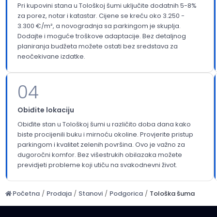
Pri kupovini stana u Tološkoj šumi uključite dodatnih 5-8%
za porez, notar i katastar. Cijene se kreću oko 3.250 -
3.300 €/m², a novogradnja sa parkingom je skuplja.
Dodajte i moguće troškove adaptacije. Bez detaljnog
planiranja budžeta možete ostati bez sredstava za
neočekivane izdatke.
04
Obiđite lokaciju
Obiđite stan u Tološkoj šumi u različito doba dana kako
biste procijenili buku i mirnoću okoline. Provjerite pristup
parkingom i kvalitet zelenih površina. Ovo je važno za
dugoročni komfor. Bez višestrukih obilazaka možete
previdjeti probleme koji utiču na svakodnevni život.
Početna
/
Prodaja
/
Stanovi
/
Podgorica
/
Tološka šuma