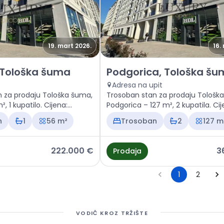
19. mart 2026.
16.
 Podgorica, Tološka šuma
Prodaja - Stan Podgorica, To
 Tološka šuma
Podgorica, Tološka š
Adresa na upit
 za prodaju Tološka šuma,
Trosoban stan za prodaju Tološk
, 1 kupatilo. Cijena:
Podgorica – 127 m², 2 kupatila. Cij
368.300 €
n
1
56 m²
Trosoban
2
127 m
222.000 €
3
Prodaja
1
2
VODIČ KROZ TRŽIŠTE