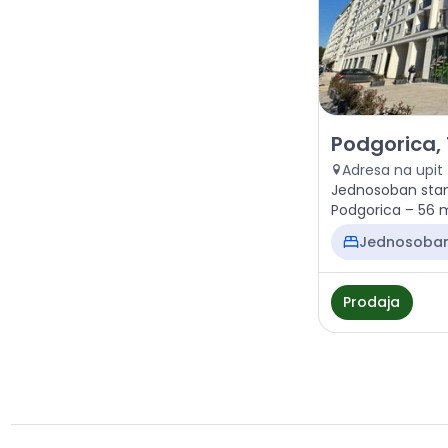
Prodaja - Stan
Podgorica,
Adresa na upit
Jednosoban stan
Podgorica – 56 m²
222.000 €
Jednosoba
Prodaja