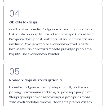
04
Obiđite lokaciju
Obiđite stan u centru Podgorice u različito doba dana
kako biste procijenili buku od saobraćaja i kvalitet života.
Provjerite dostupnost parkinga i blizinu administrativnih
institucija. Ovo je važno za svakodnevni život u centru.
Bez višestrukih obilazaka možete previdjeti probleme
koji utiču na svakodnevni komfor.
05
Novogradnja vs stara gradnja
U centru Podgorice novogradnja nudi lift, podzemni
parking i savremene sadržaje, ali po višoj cijeni po m².
Starija gradnja nakon renoviranja je jeftinija, ali može
zahtijevati dodatne radove. Odaberite prema Vašem