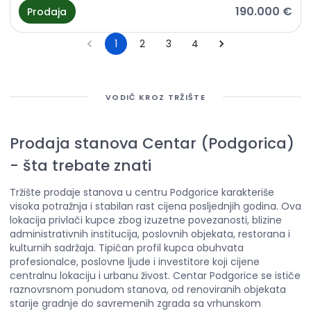
190.000 €
Prodaja
1
2
3
4
VODIČ KROZ TRŽIŠTE
Prodaja stanova Centar (Podgorica)
-
šta trebate znati
Tržište prodaje stanova u centru Podgorice karakteriše
visoka potražnja i stabilan rast cijena posljednjih godina. Ova
lokacija privlači kupce zbog izuzetne povezanosti, blizine
administrativnih institucija, poslovnih objekata, restorana i
kulturnih sadržaja. Tipičan profil kupca obuhvata
profesionalce, poslovne ljude i investitore koji cijene
centralnu lokaciju i urbanu živost. Centar Podgorice se ističe
raznovrsnom ponudom stanova, od renoviranih objekata
starije gradnje do savremenih zgrada sa vrhunskom