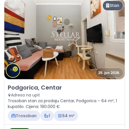
Stan
25. jun 2026.
Prodaja - Stan Podgorica, Centar
Podgorica, Centar
Adresa na upit
Trosoban stan za prodaju Centar, Podgorica – 64 m², 1
kupatilo. Cijena: 190.000 €
Trosoban
1
64 m²