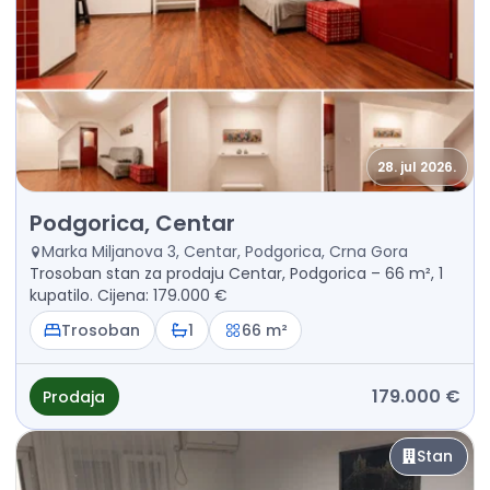
28. jul 2026.
Prodaja - Stan Podgorica, Centar
Podgorica, Centar
Marka Miljanova 3, Centar, Podgorica, Crna Gora
Trosoban stan za prodaju Centar, Podgorica – 66 m², 1
kupatilo. Cijena: 179.000 €
Trosoban
1
66 m²
179.000 €
Prodaja
Stan