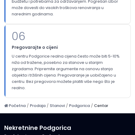
budžetu i potrebama za održavanjem. Pogrešan izbor
može dovesti do visokih troškova renoviranja u
narednim godinama.
06
Pregovarajte o cijeni
U centru Podgorice realna cijena često može biti 5-10%
niža od tražene, posebno za stanove u starijim
zgradama. Pripremite argumente na osnovu stanja
objekta i tržišnih cijena. Pregovaranje je uobičajeno u
centru. Bez pregovora možete platiti više nego što je
realno.
Početna
/
Prodaja
/
Stanovi
/
Podgorica
/
Centar
Nekretnine Podgorica