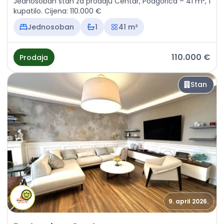
Jednosoban stan za prodaju Centar, Podgorica – 41 m², 1
kupatilo. Cijena: 110.000 €
Jednosoban
1
41 m²
110.000 €
Prodaja
Stan
9. april 2026.