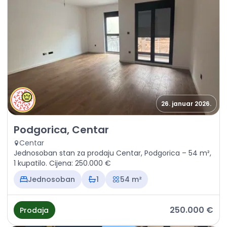
26. januar 2026.
Prodaja - Stan Podgorica, Centar
Podgorica, Centar
Centar
Jednosoban stan za prodaju Centar, Podgorica – 54 m²,
1 kupatilo. Cijena: 250.000 €
Jednosoban
1
54 m²
250.000 €
Prodaja