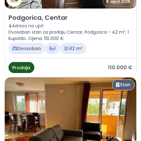
9. april 2026.
Prodaja - Stan Podgorica, Centar
Podgorica, Centar
Adresa na upit
Dvosoban stan za prodaju Centar, Podgorica – 42 m², 1
kupatilo. Cijena: 110.000 €
Dvosoban
1
42 m²
110.000 €
Prodaja
Stan