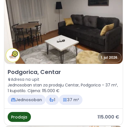
1. jul 2026.
Prodaja - Stan Podgorica, Centar
Podgorica, Centar
Adresa na upit
Jednosoban stan za prodaju Centar, Podgorica – 37 m²,
1 kupatilo. Cijena: 115.000 €
Jednosoban
1
37 m²
115.000 €
Prodaja