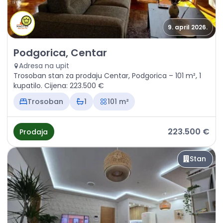
9. april 2026.
Prodaja - Stan Podgorica, Centar
Podgorica, Centar
Adresa na upit
Trosoban stan za prodaju Centar, Podgorica – 101 m², 1
kupatilo. Cijena: 223.500 €
Trosoban
1
101 m²
223.500 €
Prodaja
Stan