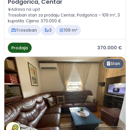
Prodaja - Stan Podgorica, Centar
Podgorica, Centar
Adresa na upit
Trosoban stan za prodaju Centar, Podgorica – 109 m², 3
kupatila. Cijena: 370.000 €
Trosoban
3
109 m²
370.000 €
Prodaja
Stan