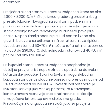
opremom.
Prosječna cijena stanova u centru Podgorice kreće se oko
2.800 - 3.200 €/m², što je iznad gradskog prosjeka zbog
prestiža lokacije. Novogradnja sa liftom, podzemnim
parkingom i centralnim grijanjem postiže više cijene, dok
starija gradnja nakon renoviranja nudi nešto povoljnije
opcije. Najpopularnija područja su uži centar i zone oko
glavnih bulevara sa odličnom infrastrukturom. Za tipičan
dvosoban stan od 60-70 m² možete računati na raspon od
170.000 do 230.000 €, dok jednosobni stanovi od 40-50 m²
počinju od oko 120.000 €.
Pri kupovini stana u centru Podgorice neophodno je
detaljno provjeriti list nepokretnosti, upotrebnu dozvolu i
katastarske podatke. Strani državljani mogu slobodno
kupovati stanove uz plaćanje poreza na prenos imovine od
3% za vrijednosti do 150.000 €. Investicioni potencijal je
izuzetan zahvaljujući visokoj potražnji za izdavanjem i
kontinuiranom rastu vrijednosti nekretnina, a lokacija
omogućava lak pristup svim dijelovima grada.
Preporučujemo angažovanje stručnjaka za provjeru