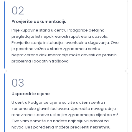
02
Provjerite dokumentaciju
Prije kupovine stana u centru Podgorice detaljno
pregledajte list nepokretnosti i upotrebnu dozvolu.
Provjerite stanje instalacija i eventualna dugovanja. Ovo
je posebno važno u starim zgradama u centru.
Neprovjerena dokumentacija može dovesti do pravnih
problema i dodatnih troškova.
03
Usporedite cijene
U centru Podgorice cijene su više u užem centru i
zonama oko glavnih bulevara. Uporedite novogradnju i
renovirane stanove u starijim zgradama po cijeni po m².
Ovo vam pomaže da nađete najbolju vrijednost za
novac. Bez poređenja možete precijeniti nekretninu.