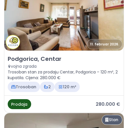
11. februar 2026.
Prodaja - Stan Podgorica, Centar
Podgorica, Centar
vojna zgrada
Trosoban stan za prodaju Centar, Podgorica – 120 m², 2
kupatila. Cijena: 280.000 €
Trosoban
2
120 m²
280.000 €
Prodaja
Stan