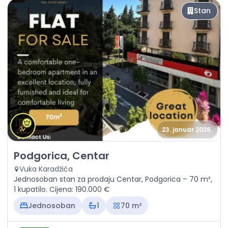
Stan
23. januar 2026.
Prodaja - Stan Podgorica, Centar
Podgorica, Centar
Vuka Karadžića
Jednosoban stan za prodaju Centar, Podgorica – 70 m²,
1 kupatilo. Cijena: 190.000 €
Jednosoban
1
70 m²