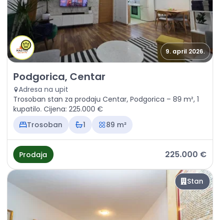
9. april 2026.
Prodaja - Stan Podgorica, Centar
Podgorica, Centar
Adresa na upit
Trosoban stan za prodaju Centar, Podgorica – 89 m², 1
kupatilo. Cijena: 225.000 €
Trosoban
1
89 m²
225.000 €
Prodaja
Stan