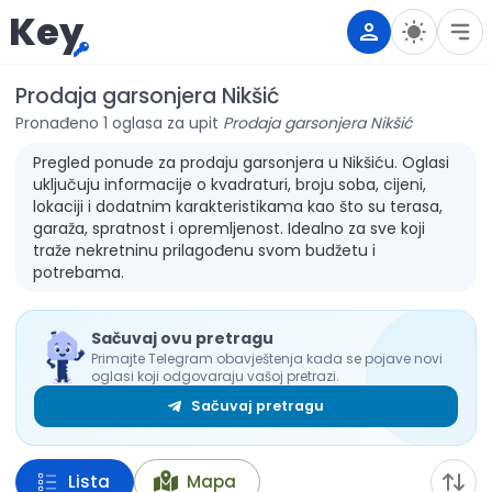
Key
Prodaja garsonjera Nikšić
Pronađeno 1 oglasa za upit
Prodaja garsonjera Nikšić
Pregled ponude za prodaju garsonjera u Nikšiću. Oglasi
uključuju informacije o kvadraturi, broju soba, cijeni,
lokaciji i dodatnim karakteristikama kao što su terasa,
garaža, spratnost i opremljenost. Idealno za sve koji
traže nekretninu prilagođenu svom budžetu i
potrebama.
Sačuvaj ovu pretragu
Primajte Telegram obavještenja kada se pojave novi
oglasi koji odgovaraju vašoj pretrazi.
Sačuvaj pretragu
Lista
Mapa