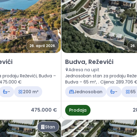
26. april 2026.
26.
Budva, Reževići
Prodaja - Stan Budva, Reževići
vići
Budva, Reževići
Adresa na upit
 prodaju Reževići, Budva –
Jednosoban stan za prodaju Režev
jena: 475.000 €
Budva – 65 m², . Cijena: 289.706 
-
200 m²
Jednosoban
-
65
475.000 €
2
Prodaja
Stan