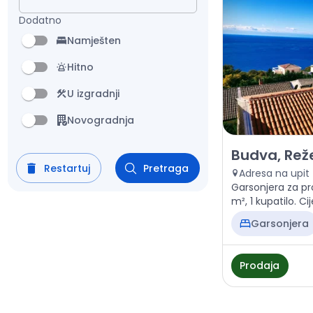
Dodatno
Namješten
Hitno
U izgradnji
Novogradnja
Prodaja - Stan 
Budva, Reže
Restartuj
Pretraga
Adresa na upit
Garsonjera za pr
m², 1 kupatilo. Ci
Garsonjera
Prodaja