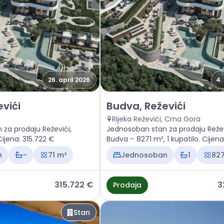
26. april 2026.
4.
Budva, Reževići
Prodaja - Stan Budva, Reževići
vići
Budva, Reževići
Rijeka Reževići, Crna Gora
za prodaju Reževići,
Jednosoban stan za prodaju Režev
va – 71 m², . Cijena: 315.722 €
Budva – 8271 m², 1 kupatilo. Cijen
€
n
-
71 m²
Jednosoban
1
827
315.722 €
3
Prodaja
Stan