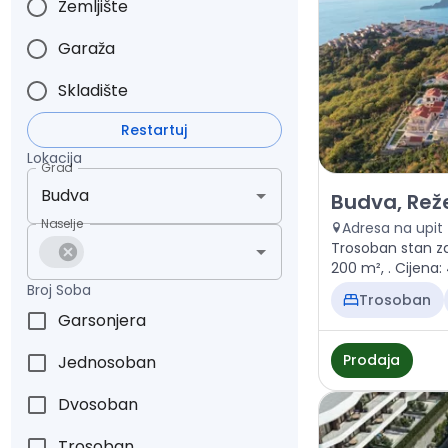
Zemljište
Garaža
Skladište
Restartuj
Lokacija
Grad
Prodaja - Stan 
Budva, Reže
Naselje
Adresa na upit
Trosoban stan za
200 m², . Ci
Broj Soba
Trosoban
Garsonjera
Prodaja
Jednosoban
Dvosoban
Trosoban