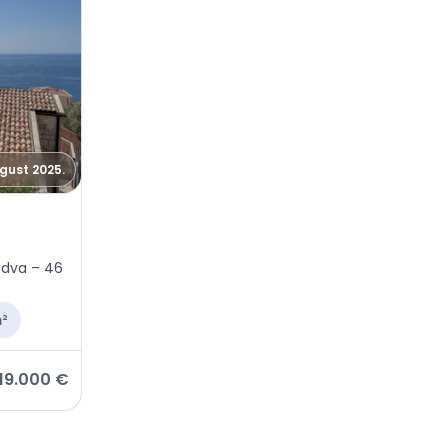
vgust 2025.
udva – 46
²
119.000 €