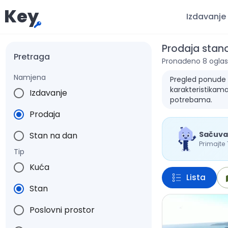
Key
Izdavanje
Prodaja stan
Pretraga
Pronađeno 8 oglas
Namjena
Pregled ponude z
karakteristikama
Izdavanje
potrebama.
Prodaja
Sačuva
Stan na dan
Primajte
Tip
Kuća
Lista
Stan
Poslovni prostor