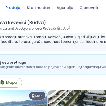
Prodaja
Stan na dan
Agencije
Cjenovnik
ova Reževići (Budva)
a za upit
Prodaja stanova Reževići (Budva)
a prodaju stanova u naselju Reževići, Budva. Oglasi uključuju infor
 kao što su terasa, garaža, spratnost i opremljenost. Idealno za 
j ovu pretragu
 Telegram obavještenja kada se pojave novi oglasi koji odgovaraju vašo
Mapa
Stan