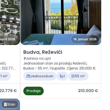
 april 2026.
16. januar 2026.
Prodaja - Stan Budva, Reževići
Budva, Reževići
Adresa na upit
ići,
Jednosoban stan za prodaju Reževići,
a: 322.779
Budva – 55 m², 1 kupatilo. Cijena: 210.000 €
1 m²
Jednosoban
1
55 m²
22.779 €
210.000 €
Prodaja
Stan