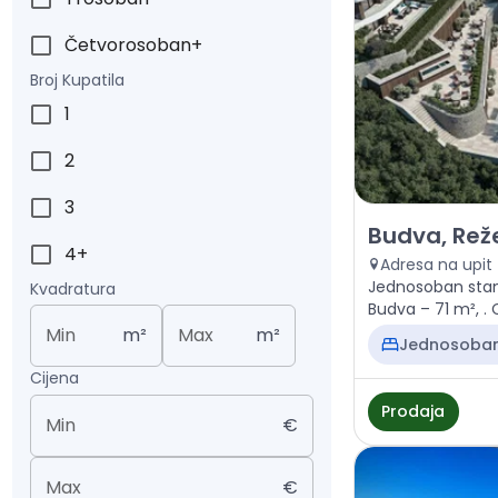
Četvorosoban+
Broj Kupatila
1
2
3
Prodaja - Stan 
Budva, Reže
4+
Adresa na upit
Jednosoban stan 
Kvadratura
Bud
Min
m²
Max
m²
Jednosoba
Cijena
Prodaja
Min
€
Max
€