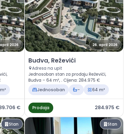
 april 2026.
26. april 2026.
Prodaja - Stan Budva, Reževići
Budva, Reževići
Adresa na upit
ići,
Jednosoban stan za prodaju Reževići,
€
Budva – 64 m², . Cijena: 284.975 €
 m²
Jednosoban
-
64 m²
89.706 €
284.975 €
Prodaja
Stan
Stan