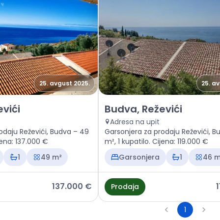
25. avgust 2025.
25. a
Budva, Reževići
Prodaja - Stan Budva, Reževići
vići
Budva, Reževići
Adresa na upit
odaju Reževići, Budva – 49
Garsonjera za prodaju Reževići, B
jena: 137.000 €
m², 1 kupatilo. Cijena: 119.000 €
1
49 m²
Garsonjera
1
46 m
137.000 €
Prodaja
1