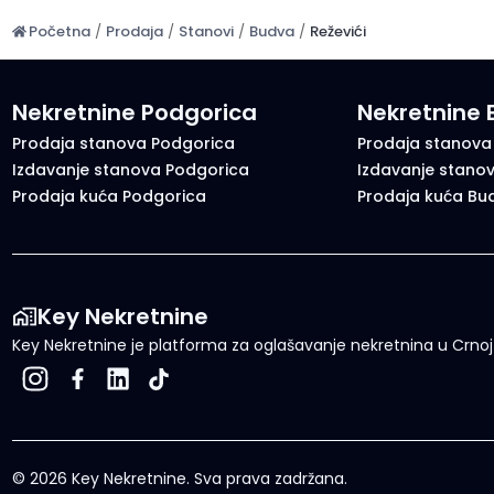
Početna
/
Prodaja
/
Stanovi
/
Budva
/
Reževići
Nekretnine Podgorica
Nekretnine
Prodaja stanova Podgorica
Prodaja stanova
Izdavanje stanova Podgorica
Izdavanje stano
Prodaja kuća Podgorica
Prodaja kuća Bu
Key Nekretnine
Key Nekretnine je platforma za oglašavanje nekretnina u Crnoj G
©
2026
Key Nekretnine.
Sva prava zadržana
.