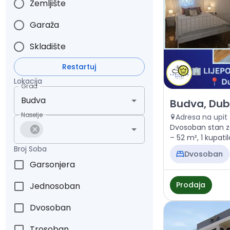
Zemljište
Garaža
Skladište
Restartuj
Lokacija
Grad
Prodaja - Stan
Budva, Dub
Naselje
Adresa na upit
Dvosoban stan z
– 52 m², 1 kupati
Broj Soba
Dvosoban
Garsonjera
Prodaja
Jednosoban
Dvosoban
Trosoban