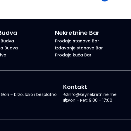
 Budva
Nekretnine Bar
 Budva
Prodaja stanova Bar
va Budva
Izdavanje stanova Bar
dva
Prodaja kuća Bar
Kontakt
ori – brzo, lako i besplatno.
info@keynekretnine.me
Pon - Pet: 9:00 - 17:00