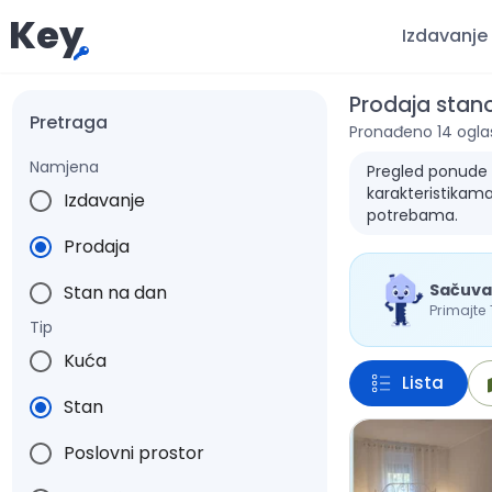
Key
Izdavanje
Prodaja stan
Pretraga
Pronađeno 14 ogla
Namjena
Pregled ponude z
karakteristikama
Izdavanje
potrebama.
Prodaja
Sačuva
Stan na dan
Primajte
Tip
Kuća
Lista
Stan
Poslovni prostor