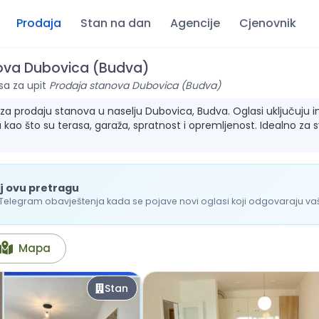
Prodaja
Stan na dan
Agencije
Cjenovnik
ova Dubovica (Budva)
sa za upit
Prodaja stanova Dubovica (Budva)
a prodaju stanova u naselju Dubovica, Budva. Oglasi uključuju info
 kao što su terasa, garaža, spratnost i opremljenost. Idealno za 
j ovu pretragu
 Telegram obavještenja kada se pojave novi oglasi koji odgovaraju vašo
Mapa
Stan