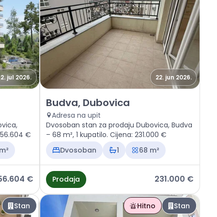
12. jul 2026.
22. jun 2026.
ca
Prodaja - Stan Budva, Dubovica
Budva, Dubovica
Adresa na upit
vica,
Dvosoban stan za prodaju Dubovica, Budva
 156.604 €
– 68 m², 1 kupatilo. Cijena: 231.000 €
 m²
Dvosoban
1
68 m²
56.604 €
231.000 €
Prodaja
Stan
Hitno
Stan