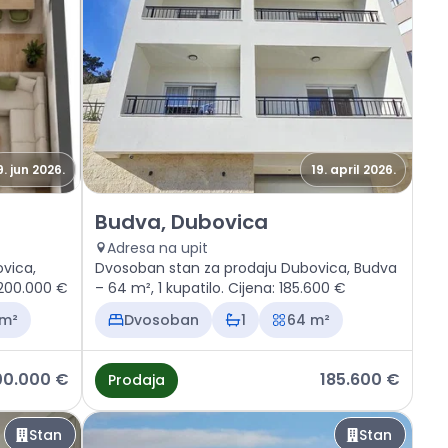
9. jun 2026.
19. april 2026.
ca
Prodaja - Stan Budva, Dubovica
Budva, Dubovica
Adresa na upit
vica,
Dvosoban stan za prodaju Dubovica, Budva
 200.000 €
– 64 m², 1 kupatilo. Cijena: 185.600 €
 m²
Dvosoban
1
64 m²
00.000 €
185.600 €
Prodaja
Stan
Stan