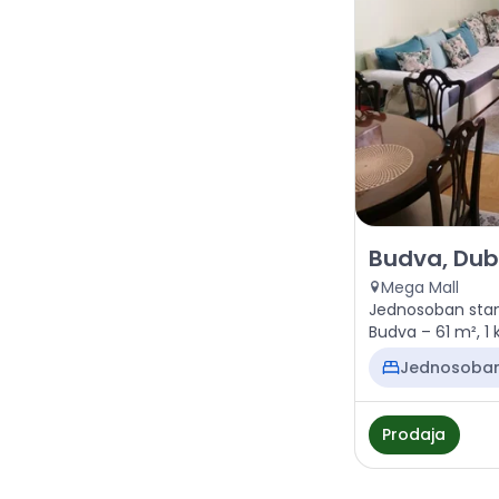
Prodaja - Stan
Budva, Dub
Mega Mall
Jednosoban stan
Budva – 61 m², 1 k
Jednosoba
Prodaja