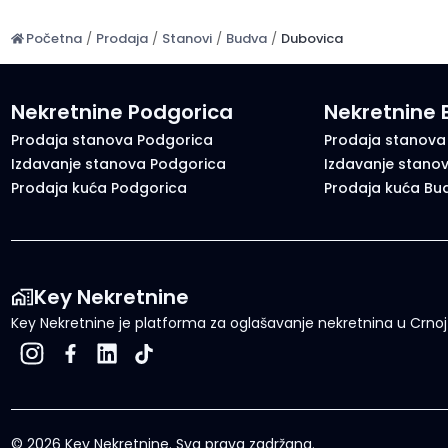
Početna
/
Prodaja
/
Stanovi
/
Budva
/
Dubovica
Nekretnine Podgorica
Nekretnine
Prodaja stanova Podgorica
Prodaja stanova
Izdavanje stanova Podgorica
Izdavanje stano
Prodaja kuća Podgorica
Prodaja kuća Bu
Key Nekretnine
Key Nekretnine je platforma za oglašavanje nekretnina u Crnoj G
©
2026
Key Nekretnine.
Sva prava zadržana
.