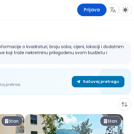
Prijava
rmacije o kvadraturi, broju soba, cijeni, lokaciji i dodatnim
sve koji traže nekretninu prilagođenu svom budžetu i
Sačuvaj pretragu
j pretrazi.
Stan
Stan