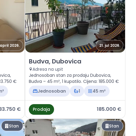
 april 2026.
21. jul 2026.
ca
Prodaja - Stan Budva, Dubovica
Budva, Dubovica
Adresa na upit
vica,
Jednosoban stan za prodaju Dubovica,
183.750 €
Budva – 45 m², 1 kupatilo. Cijena: 185.000 €
m²
Jednosoban
1
45 m²
83.750 €
185.000 €
Prodaja
Stan
Stan