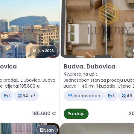
19. jun 2026.
 Budva, Dubovica
Prodaja - Stan Budva, Dubovi
ovica
Budva, Dubovica
Adresa na upit
a prodaju Dubovica, Budva
Jednosoban stan za prodaju Dubo
lo. Cijena: 185.600 €
Budva – 46 m², 1 kupatilo. Cijena:
1
64 m²
Jednosoban
1
46
185.600 €
2
Prodaja
Stan