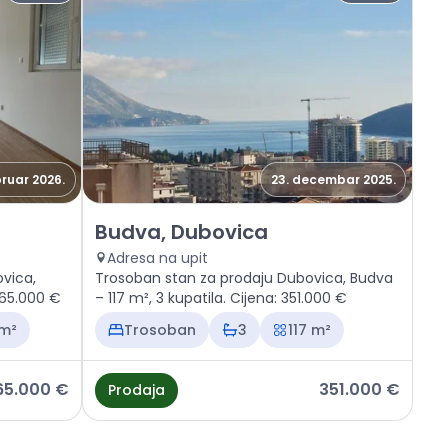
bruar 2026.
23. decembar 2025.
ca
Prodaja - Stan Budva, Dubovica
Budva, Dubovica
Adresa na upit
vica,
Trosoban stan za prodaju Dubovica, Budva
 165.000 €
– 117 m², 3 kupatila. Cijena: 351.000 €
 m²
Trosoban
3
117 m²
65.000 €
351.000 €
Prodaja