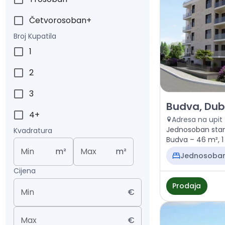
Četvorosoban+
Broj Kupatila
1
2
3
Prodaja - Stan
Budva, Dub
4+
Adresa na upit
Jednosoban stan
Kvadratura
Budva – 46 m², 1 
Min
m²
Max
m²
Jednosoba
Cijena
Prodaja
Min
€
Max
€