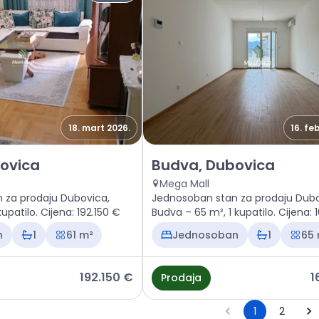
18. mart 2026.
16. fe
 Budva, Dubovica
Prodaja - Stan Budva, Dubovi
ovica
Budva, Dubovica
Mega Mall
 za prodaju Dubovica,
Jednosoban stan za prodaju Dubo
upatilo. Cijena: 192.150 €
Budva – 65 m², 1 kupatilo. Cijena:
n
1
61 m²
Jednosoban
1
65
192.150 €
1
Prodaja
1
2