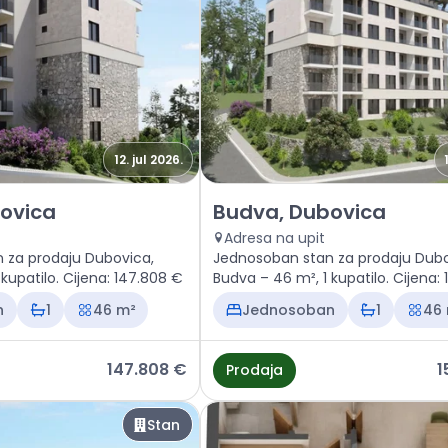
12. jul 2026.
 Budva, Dubovica
Prodaja - Stan Budva, Dubovi
ovica
Budva, Dubovica
Adresa na upit
 za prodaju Dubovica,
Jednosoban stan za prodaju Dubo
kupatilo. Cijena: 147.808 €
Budva – 46 m², 1 kupatilo. Cijena:
n
1
46 m²
Jednosoban
1
46
147.808 €
1
Prodaja
Stan