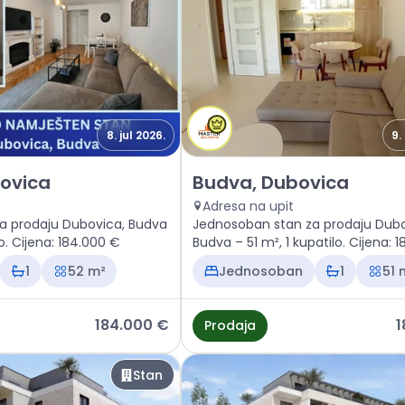
8. jul 2026.
9.
 Budva, Dubovica
Prodaja - Stan Budva, Dubovi
ovica
Budva, Dubovica
Adresa na upit
a prodaju Dubovica, Budva
Jednosoban stan za prodaju Dubo
lo. Cijena: 184.000 €
Budva – 51 m², 1 kupatilo. Cijena: 
1
52 m²
Jednosoban
1
51 
184.000 €
1
Prodaja
Stan