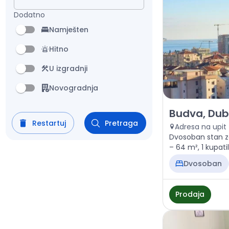
Dodatno
Namješten
Hitno
U izgradnji
Novogradnja
Prodaja - Stan
Budva, Dub
Restartuj
Pretraga
Adresa na upit
Dvosoban stan z
– 64 m², 1 kupati
Dvosoban
Prodaja