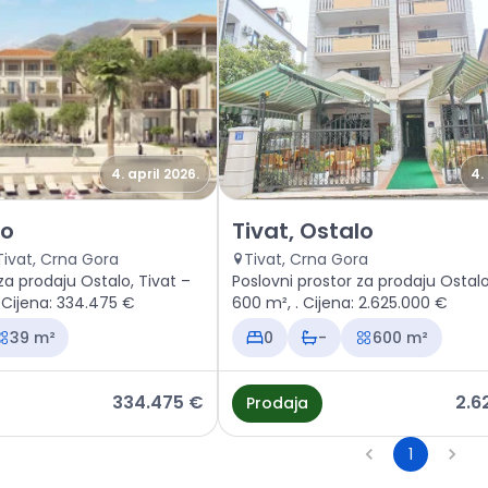
4. april 2026.
4.
vni prostor Tivat, Ostalo
Prodaja - Poslovni prostor Tiv
lo
Tivat, Ostalo
Tivat, Crna Gora
Tivat, Crna Gora
za prodaju Ostalo, Tivat –
Poslovni prostor za prodaju Ostalo
. Cijena: 334.475 €
600 m², . Cijena: 2.625.000 €
39 m²
0
-
600 m²
334.475 €
2.6
Prodaja
1