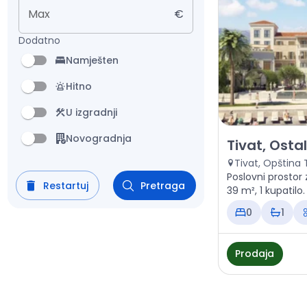
Max
€
Dodatno
Namješten
Hitno
U izgradnji
Novogradnja
Prodaja - Poslo
Tivat, Osta
Tivat, Opština 
Poslovni prostor 
Restartuj
Pretraga
39 m², 1 kupatilo
0
1
Prodaja