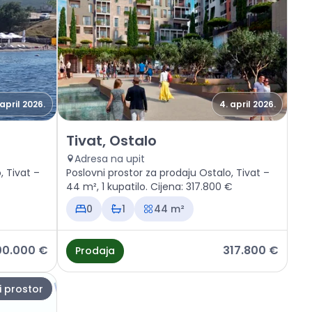
 april 2026.
4. april 2026.
at, Ostalo
Prodaja - Poslovni prostor Tivat, Ostalo
Tivat, Ostalo
Adresa na upit
, Tivat –
Poslovni prostor za prodaju Ostalo, Tivat –
44 m², 1 kupatilo. Cijena: 317.800 €
0
1
44 m²
00.000 €
317.800 €
Prodaja
i prostor