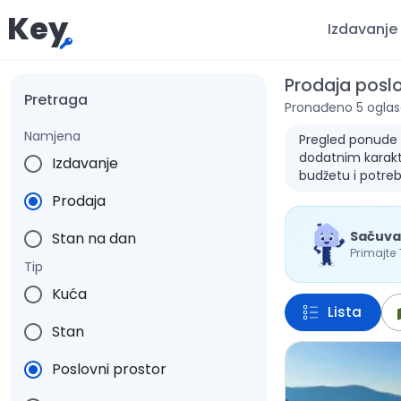
Key
Izdavanje
Prodaja poslo
Pretraga
Pronađeno 5 oglas
Namjena
Pregled ponude za
dodatnim karakte
Izdavanje
budžetu i potre
Prodaja
Sačuva
Stan na dan
Primajte
Tip
Kuća
Lista
Stan
Poslovni prostor