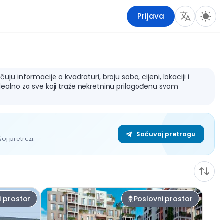
Prijava
ju informacije o kvadraturi, broju soba, cijeni, lokaciji i
dealno za sve koji traže nekretninu prilagođenu svom
Sačuvaj pretragu
j pretrazi.
i prostor
Poslovni prostor