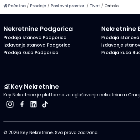
Početna
/
Prodaja
/
Poslovni prostori
/
Tivat
/
Ostalo
Nekretnine Podgorica
Nekretnine
Prodaja stanova Podgorica
Prodaja stanova
Izdavanje stanova Podgorica
Izdavanje stano
Prodaja kuća Podgorica
Prodaja kuća Bu
Key Nekretnine
Key Nekretnine je platforma za oglašavanje nekretnina u Crnoj G
©
2026
Key Nekretnine.
Sva prava zadržana
.