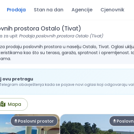
Prodaja
Stan na dan
Agencije
Cjenovnik
vnih prostora Ostalo (Tivat)
a za upit
Prodaja poslovnih prostora Ostalo (Tivat)
 prodaju poslovnih prostora u naselju Ostalo, Tivat. Oglasi uključu
ristikama kao što su terasa, garaža, spratnost i opremljenost. I
bama.
j ovu pretragu
 Telegram obavještenja kada se pojave novi oglasi koji odgovaraju vašo
Mapa
Poslovni prostor
Poslovn