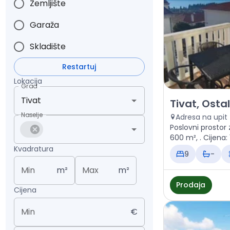
Zemljište
Garaža
Skladište
Restartuj
Lokacija
Grad
Prodaja - Poslo
Tivat, Osta
Naselje
Adresa na upit
Poslovni prostor 
600 m², . Ci
Kvadratura
9
-
Min
m²
Max
m²
Prodaja
Cijena
Min
€