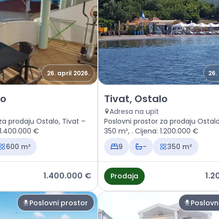
26. april 2026.
26.
vni prostor Tivat, Ostalo
Prodaja - Poslovni prostor Tiv
lo
Tivat, Ostalo
Adresa na upit
za prodaju Ostalo, Tivat –
Poslovni prostor za prodaju Ostalo
jena: 1.400.000 €
350 m², . Cijena: 1.200.000 €
600 m²
9
-
350 m²
1.400.000 €
1.2
Prodaja
Poslovni prostor
Poslovn